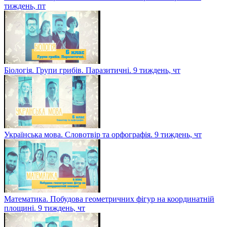
тиждень, пт
Біологія. Групи грибів. Паразитичні. 9 тиждень, чт
Українська мова. Словотвір та орфографія. 9 тиждень, чт
Математика. Побудова геометричних фігур на координатній
площині. 9 тиждень, чт