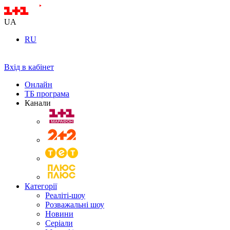
UA
RU
Вхід в кабінет
Онлайн
ТБ програма
Канали
Категорії
Реаліті-шоу
Розважальні шоу
Новини
Серіали