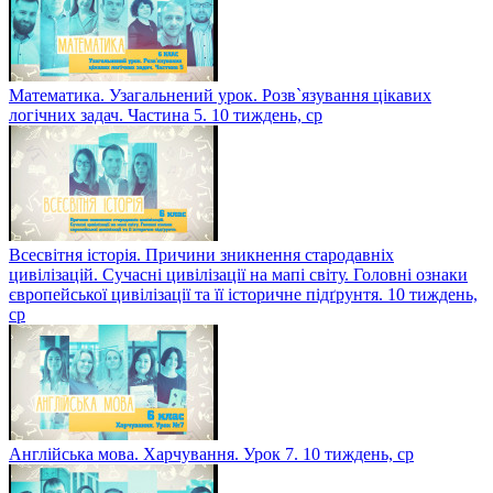
Математика. Узагальнений урок. Розв`язування цікавих
логічних задач. Частина 5. 10 тиждень, ср
Всесвітня історія. Причини зникнення стародавніх
цивілізацій. Сучасні цивілізації на мапі світу. Головні ознаки
європейської цивілізації та її історичне підґрунтя. 10 тиждень,
ср
Англійська мова. Харчування. Урок 7. 10 тиждень, ср