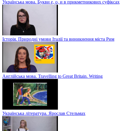
Українська мова. Букви е, о, и в прикметникових суфіксах
Історія. Природні умови Італії та виникнення міста Рим
Англійська мова. Travelling to Great Britain. Writing
Українська література. Ярослав Стельмах