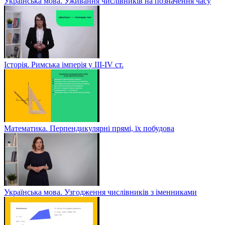
Українська мова. Уживання числівників на позначення часу
Історія. Римська імперія у III-ІV ст.
Математика. Перпендикулярні прямі, їх побудова
Українська мова. Узгодження числівників з іменниками