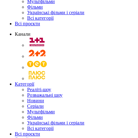
Мультфільми
Фільми
Українські фільми і серіали
Всі категорії
Всі проєкти
Канали
Категорії
Реаліті-шоу
Розважальні шоу
Новини
Серіали
Мультфільми
Фільми
Українські фільми і серіали
Всі категорії
Всі проєкти