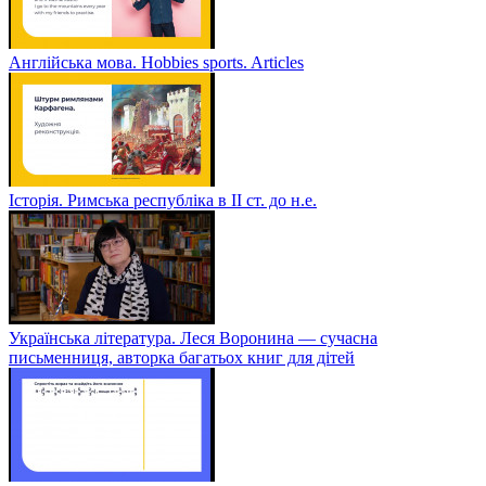
Англійська мова. Hobbies sports. Articles
Історія. Римська республіка в ІІ ст. до н.е.
Українська література. Леся Воронина — сучасна
письменниця, авторка багатьох книг для дітей