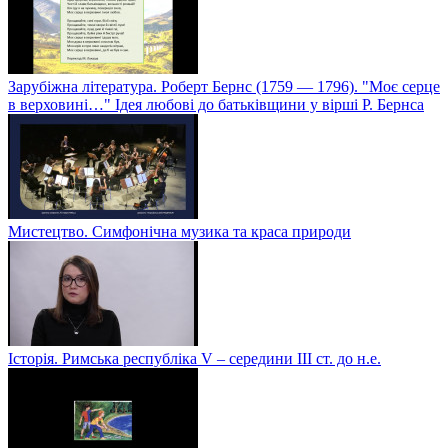
Зарубіжна література. Роберт Бернс (1759 — 1796). "Моє серце
в верховині…" Ідея любові до батьківщини у вірші Р. Бернса
Мистецтво. Симфонічна музика та краса природи
Історія. Римська республіка V – середини ІІІ ст. до н.е.