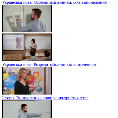
Українська мова. Особові займенники, їхнє відмінювання
Українська мова. Розряди займенників за значенням
Історія. Виникнення і поширення християнства