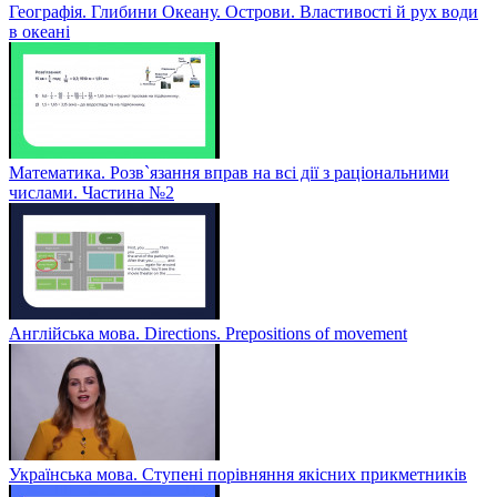
Географія. Глибини Океану. Острови. Властивості й рух води
в океані
Математика. Розв`язання вправ на всі дії з раціональними
числами. Частина №2
Англійська мова. Directions. Prepositions of movement
Українська мова. Ступені порівняння якісних прикметників