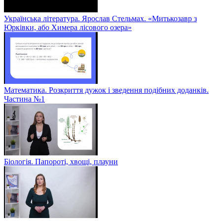
Українська література. Ярослав Стельмах. «Митькозавр з
Юрківки, або Химера лісового озера»
Математика. Розкриття дужок і зведення подібних доданків.
Частина №1
Біологія. Папороті, хвощі, плауни