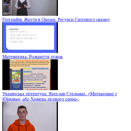
Географія. Життя в Океані. Ресурси Світового океану
Математика. Розкриття дужок
Українська література. Ярослав Стельмах. «Митькозавр з
Юрківки, або Химера лісового озера».