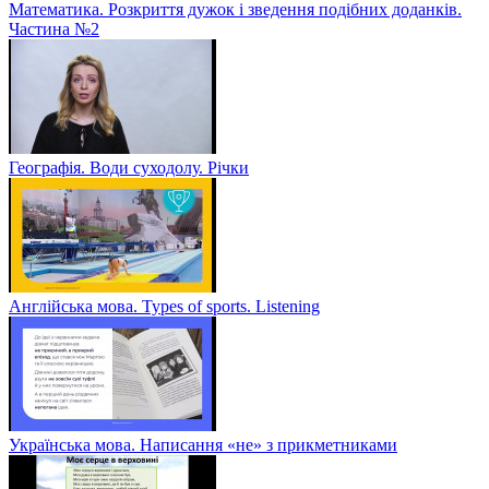
Математика. Розкриття дужок і зведення подібних доданків.
Частина №2
Географія. Води суходолу. Річки
Англійська мова. Types of sports. Listening
Українська мова. Написання «не» з прикметниками