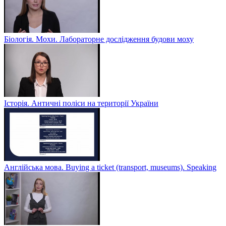
Біологія. Мохи. Лабораторне дослідження будови моху
Історія. Античні поліси на території України
Англійська мова. Buying a ticket (transport, museums). Speaking