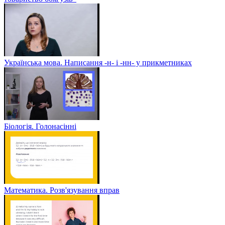
Українська мова. Написання -н- і -нн- у прикметниках
Біологія. Голонасінні
Математика. Розв'язування вправ