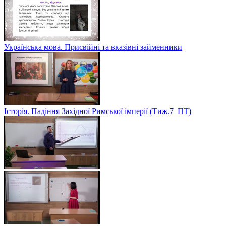
Українська мова. Присвійні та вказівні займенники
Історія. Падіння Західної Римської імперії (Тиж.7_ПТ)