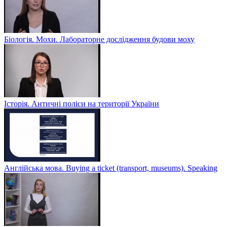
Біологія. Мохи. Лабораторне дослідження будови моху
Історія. Античні поліси на території України
Англійська мова. Buying a ticket (transport, museums). Speaking