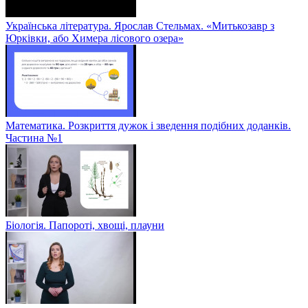
Українська література. Ярослав Стельмах. «Митькозавр з
Юрківки, або Химера лісового озера»
Математика. Розкриття дужок і зведення подібних доданків.
Частина №1
Біологія. Папороті, хвощі, плауни