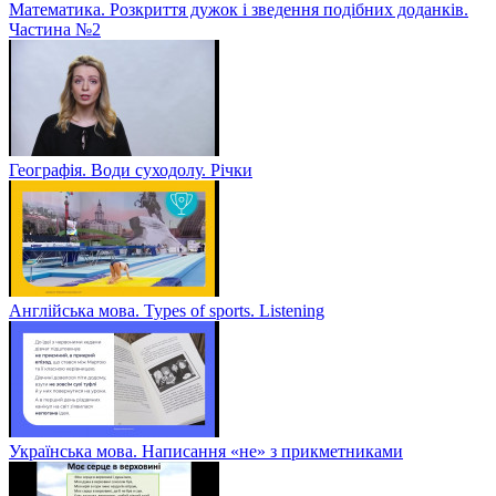
Математика. Розкриття дужок і зведення подібних доданків.
Частина №2
Географія. Води суходолу. Річки
Англійська мова. Types of sports. Listening
Українська мова. Написання «не» з прикметниками