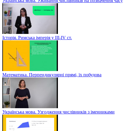
Українська мова. Уживання числівників на позначення часу
Історія. Римська імперія у III-ІV ст.
Математика. Перпендикулярні прямі, їх побудова
Українська мова. Узгодження числівників з іменниками