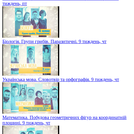
тиждень, пт
Біологія. Групи грибів. Паразитичні. 9 тиждень, чт
Українська мова. Словотвір та орфографія. 9 тиждень, чт
Математика. Побудова геометричних фігур на координатній
площині. 9 тиждень, чт