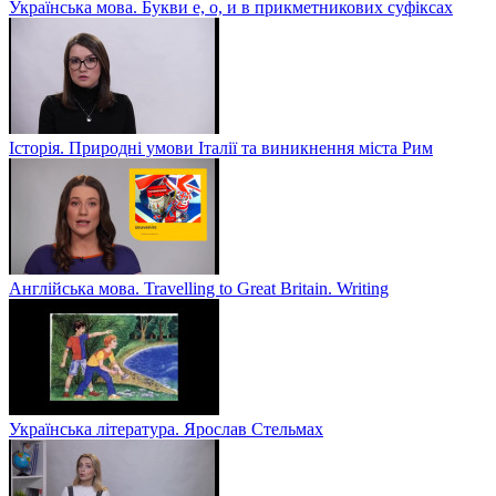
Українська мова. Букви е, о, и в прикметникових суфіксах
Історія. Природні умови Італії та виникнення міста Рим
Англійська мова. Travelling to Great Britain. Writing
Українська література. Ярослав Стельмах