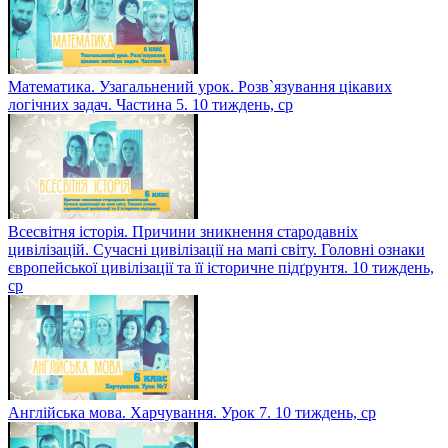
Математика. Узагальнений урок. Розв`язування цікавих
логічних задач. Частина 5. 10 тиждень, ср
Всесвітня історія. Причини зникнення стародавніх
цивілізацій. Сучасні цивілізації на мапі світу. Головні ознаки
європейської цивілізації та її історичне підґрунтя. 10 тиждень,
ср
Англійська мова. Харчування. Урок 7. 10 тиждень, ср