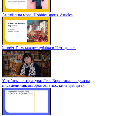
Англійська мова. Hobbies sports. Articles
Історія. Римська республіка в ІІ ст. до н.е.
Українська література. Леся Воронина — сучасна
письменниця, авторка багатьох книг для дітей