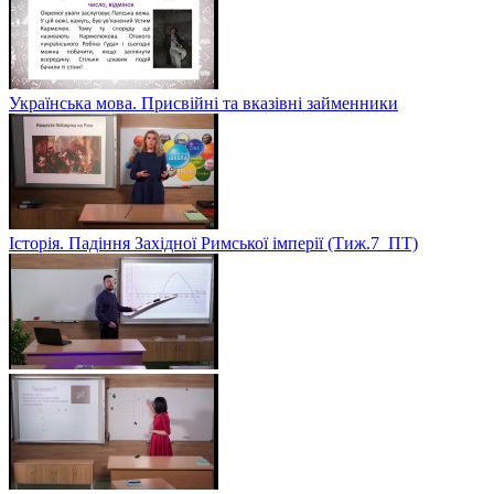
Українська мова. Присвійні та вказівні займенники
Історія. Падіння Західної Римської імперії (Тиж.7_ПТ)