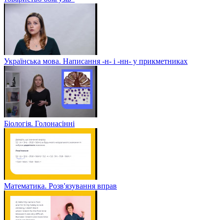
Українська мова. Написання -н- і -нн- у прикметниках
Біологія. Голонасінні
Математика. Розв'язування вправ