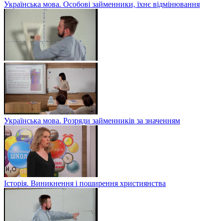
Українська мова. Особові займенники, їхнє відмінювання
Українська мова. Розряди займенників за значенням
Історія. Виникнення і поширення християнства