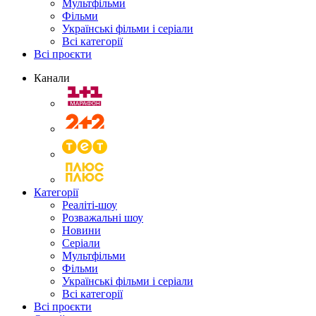
Мультфільми
Фільми
Українські фільми і серіали
Всі категорії
Всі проєкти
Канали
Категорії
Реаліті-шоу
Розважальні шоу
Новини
Серіали
Мультфільми
Фільми
Українські фільми і серіали
Всі категорії
Всі проєкти