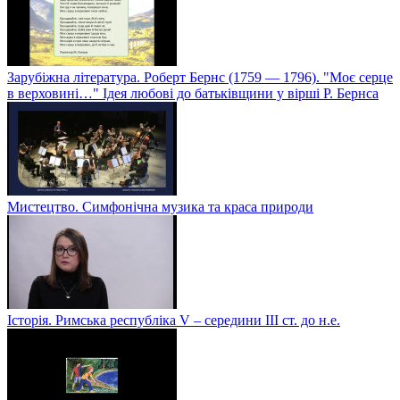
Зарубіжна література. Роберт Бернс (1759 — 1796). "Моє серце
в верховині…" Ідея любові до батьківщини у вірші Р. Бернса
Мистецтво. Симфонічна музика та краса природи
Історія. Римська республіка V – середини ІІІ ст. до н.е.