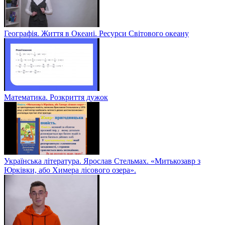
Географія. Життя в Океані. Ресурси Світового океану
Математика. Розкриття дужок
Українська література. Ярослав Стельмах. «Митькозавр з
Юрківки, або Химера лісового озера».