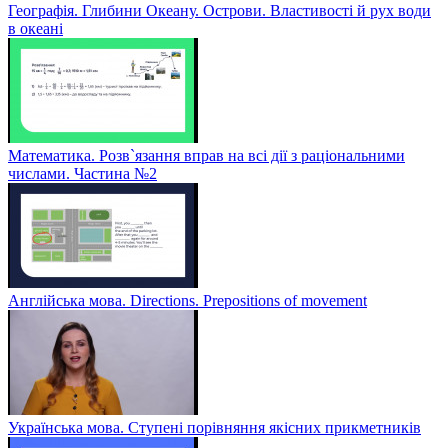
Географія. Глибини Океану. Острови. Властивості й рух води
в океані
Математика. Розв`язання вправ на всі дії з раціональними
числами. Частина №2
Англійська мова. Directions. Prepositions of movement
Українська мова. Ступені порівняння якісних прикметників