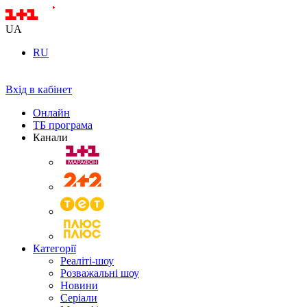
UA
RU
Вхід в кабінет
Онлайн
ТБ програма
Канали
Категорії
Реаліті-шоу
Розважальні шоу
Новини
Серіали