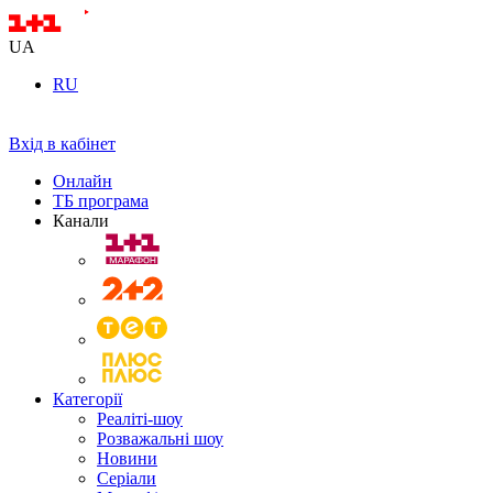
UA
RU
Вхід в кабінет
Онлайн
ТБ програма
Канали
Категорії
Реаліті-шоу
Розважальні шоу
Новини
Серіали