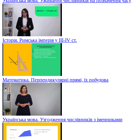
Українська мова. Уживання числівників на позначення часу
Історія. Римська імперія у III-ІV ст.
Математика. Перпендикулярні прямі, їх побудова
Українська мова. Узгодження числівників з іменниками