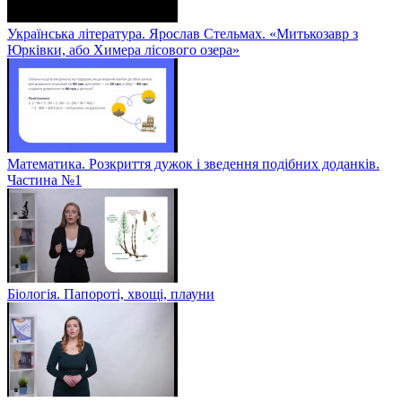
Українська література. Ярослав Стельмах. «Митькозавр з
Юрківки, або Химера лісового озера»
Математика. Розкриття дужок і зведення подібних доданків.
Частина №1
Біологія. Папороті, хвощі, плауни