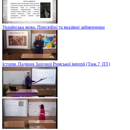
Українська мова. Присвійні та вказівні займенники
Історія. Падіння Західної Римської імперії (Тиж.7_ПТ)