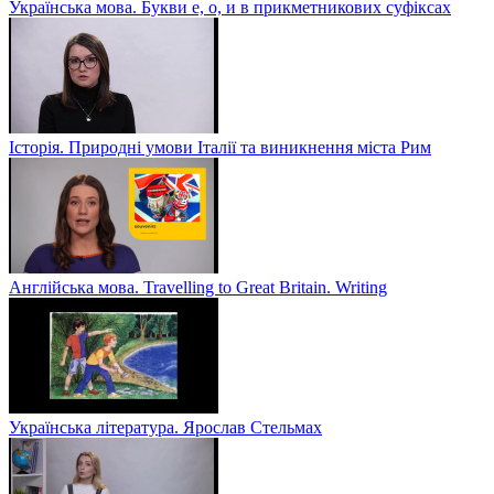
Українська мова. Букви е, о, и в прикметникових суфіксах
Історія. Природні умови Італії та виникнення міста Рим
Англійська мова. Travelling to Great Britain. Writing
Українська література. Ярослав Стельмах