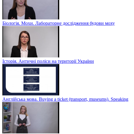
Біологія. Мохи. Лабораторне дослідження будови моху
Історія. Античні поліси на території України
Англійська мова. Buying a ticket (transport, museums). Speaking