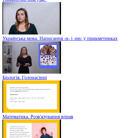
Українська мова. Написання -н- і -нн- у прикметниках
Біологія. Голонасінні
Математика. Розв'язування вправ