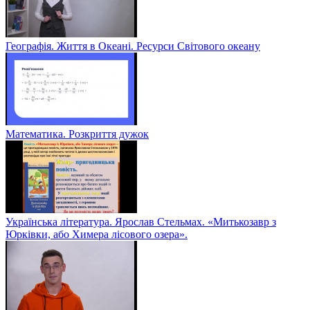
Географія. Життя в Океані. Ресурси Світового океану
Математика. Розкриття дужок
Українська література. Ярослав Стельмах. «Митькозавр з
Юрківки, або Химера лісового озера».