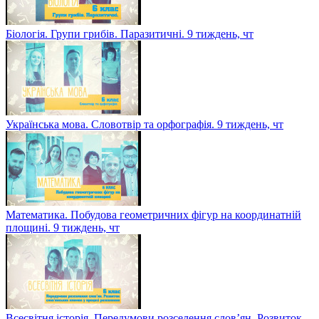
тиждень, пт
Біологія. Групи грибів. Паразитичні. 9 тиждень, чт
Українська мова. Словотвір та орфографія. 9 тиждень, чт
Математика. Побудова геометричних фігур на координатній
площині. 9 тиждень, чт