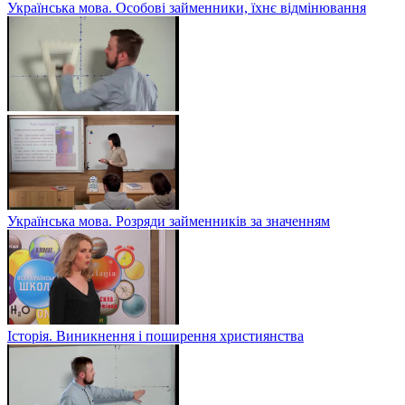
Українська мова. Особові займенники, їхнє відмінювання
Українська мова. Розряди займенників за значенням
Історія. Виникнення і поширення християнства