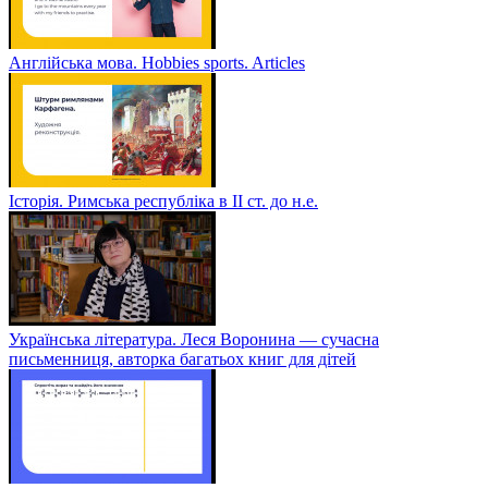
Англійська мова. Hobbies sports. Articles
Історія. Римська республіка в ІІ ст. до н.е.
Українська література. Леся Воронина — сучасна
письменниця, авторка багатьох книг для дітей