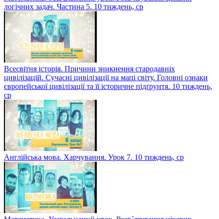
Математика. Узагальнений урок. Розв`язування цікавих
логічних задач. Частина 5. 10 тиждень, ср
Всесвітня історія. Причини зникнення стародавніх
цивілізацій. Сучасні цивілізації на мапі світу. Головні ознаки
європейської цивілізації та її історичне підґрунтя. 10 тиждень,
ср
Англійська мова. Харчування. Урок 7. 10 тиждень, ср