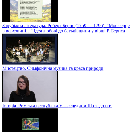
Зарубіжна література. Роберт Бернс (1759 — 1796). "Моє серце
в верховині…" Ідея любові до батьківщини у вірші Р. Бернса
Мистецтво. Симфонічна музика та краса природи
Історія. Римська республіка V – середини ІІІ ст. до н.е.