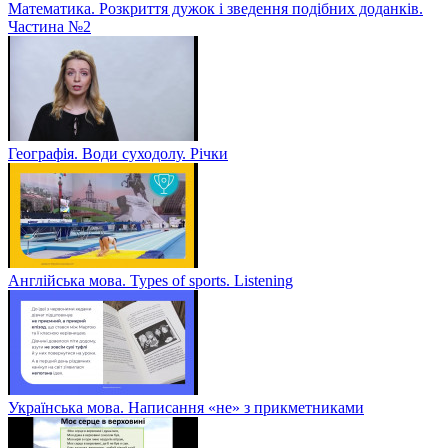
Математика. Розкриття дужок і зведення подібних доданків.
Частина №2
Географія. Води суходолу. Річки
Англійська мова. Types of sports. Listening
Українська мова. Написання «не» з прикметниками