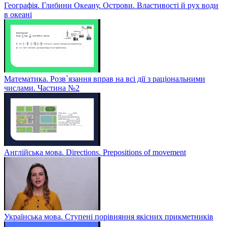
Географія. Глибини Океану. Острови. Властивості й рух води
в океані
Математика. Розв`язання вправ на всі дії з раціональними
числами. Частина №2
Англійська мова. Directions. Prepositions of movement
Українська мова. Ступені порівняння якісних прикметників