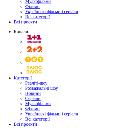
Мультфільми
Фільми
Українські фільми і серіали
Всі категорії
Всі проєкти
Канали
Категорії
Реаліті-шоу
Розважальні шоу
Новини
Серіали
Мультфільми
Фільми
Українські фільми і серіали
Всі категорії
Всі проєкти