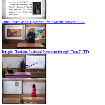
Українська мова. Присвійні та вказівні займенники
Історія. Падіння Західної Римської імперії (Тиж.7_ПТ)