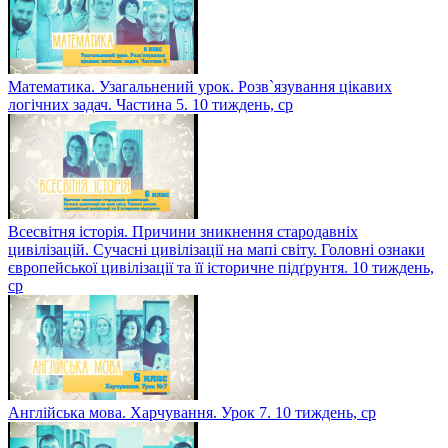
Математика. Узагальнений урок. Розв`язування цікавих
логічних задач. Частина 5. 10 тиждень, ср
Всесвітня історія. Причини зникнення стародавніх
цивілізацій. Сучасні цивілізації на мапі світу. Головні ознаки
європейської цивілізації та її історичне підґрунтя. 10 тиждень,
ср
Англійська мова. Харчування. Урок 7. 10 тиждень, ср