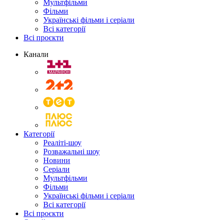
Мультфільми
Фільми
Українські фільми і серіали
Всі категорії
Всі проєкти
Канали
Категорії
Реаліті-шоу
Розважальні шоу
Новини
Серіали
Мультфільми
Фільми
Українські фільми і серіали
Всі категорії
Всі проєкти