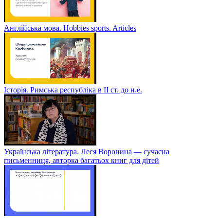
Англійська мова. Hobbies sports. Articles
Історія. Римська республіка в ІІ ст. до н.е.
Українська література. Леся Воронина — сучасна
письменниця, авторка багатьох книг для дітей