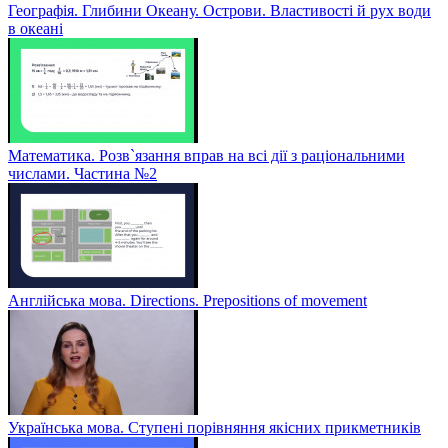
Географія. Глибини Океану. Острови. Властивості й рух води
в океані
Математика. Розв`язання вправ на всі дії з раціональними
числами. Частина №2
Англійська мова. Directions. Prepositions of movement
Українська мова. Ступені порівняння якісних прикметників