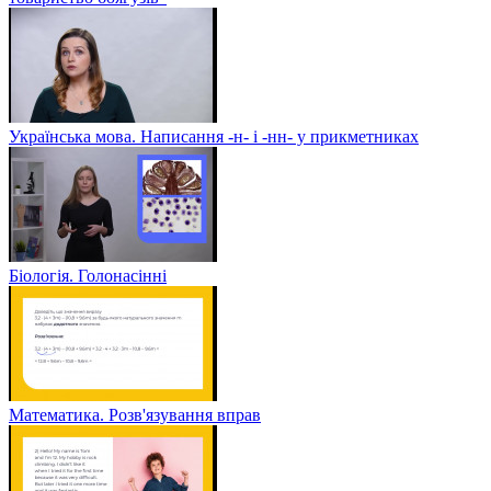
Українська мова. Написання -н- і -нн- у прикметниках
Біологія. Голонасінні
Математика. Розв'язування вправ