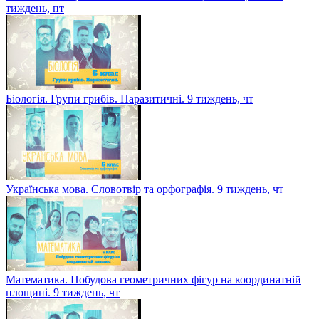
тиждень, пт
Біологія. Групи грибів. Паразитичні. 9 тиждень, чт
Українська мова. Словотвір та орфографія. 9 тиждень, чт
Математика. Побудова геометричних фігур на координатній
площині. 9 тиждень, чт