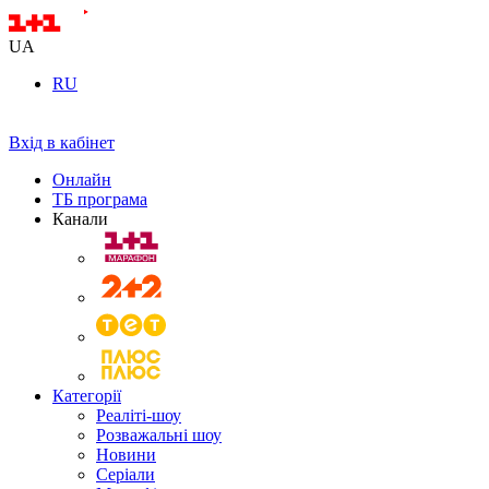
UA
RU
Вхід в кабінет
Онлайн
ТБ програма
Канали
Категорії
Реаліті-шоу
Розважальні шоу
Новини
Серіали