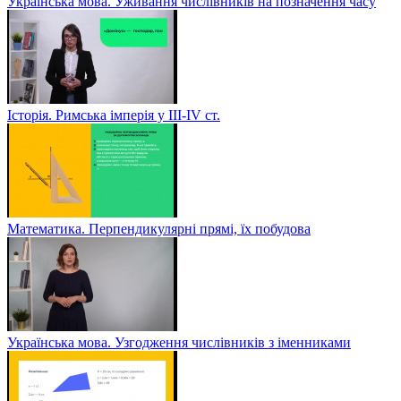
Українська мова. Уживання числівників на позначення часу
Історія. Римська імперія у III-ІV ст.
Математика. Перпендикулярні прямі, їх побудова
Українська мова. Узгодження числівників з іменниками