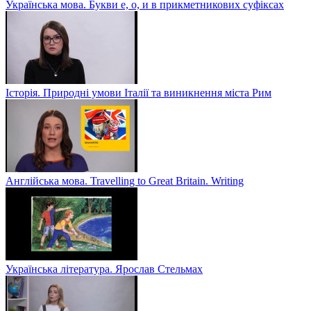
Українська мова. Букви е, о, и в прикметникових суфіксах
Історія. Природні умови Італії та виникнення міста Рим
Англійська мова. Travelling to Great Britain. Writing
Українська література. Ярослав Стельмах