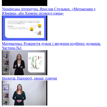
Українська література. Ярослав Стельмах. «Митькозавр з
Юрківки, або Химера лісового озера»
Математика. Розкриття дужок і зведення подібних доданків.
Частина №1
Біологія. Папороті, хвощі, плауни