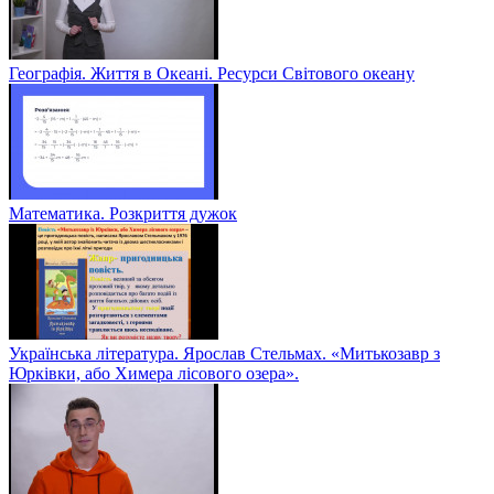
Географія. Життя в Океані. Ресурси Світового океану
Математика. Розкриття дужок
Українська література. Ярослав Стельмах. «Митькозавр з
Юрківки, або Химера лісового озера».