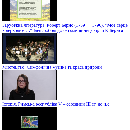
Зарубіжна література. Роберт Бернс (1759 — 1796). "Моє серце
в верховині…" Ідея любові до батьківщини у вірші Р. Бернса
Мистецтво. Симфонічна музика та краса природи
Історія. Римська республіка V – середини ІІІ ст. до н.е.