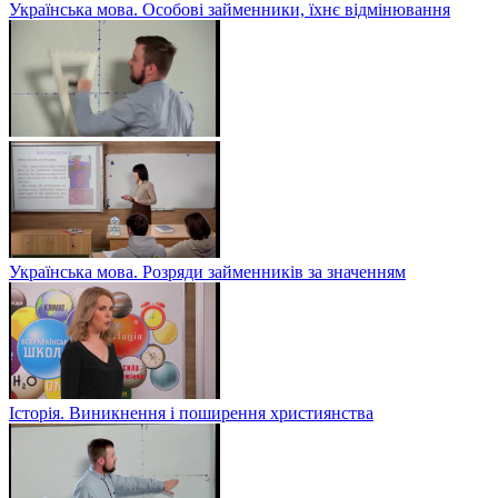
Українська мова. Особові займенники, їхнє відмінювання
Українська мова. Розряди займенників за значенням
Історія. Виникнення і поширення християнства