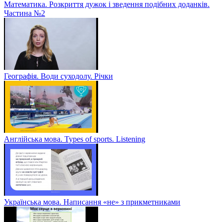
Математика. Розкриття дужок і зведення подібних доданків.
Частина №2
Географія. Води суходолу. Річки
Англійська мова. Types of sports. Listening
Українська мова. Написання «не» з прикметниками