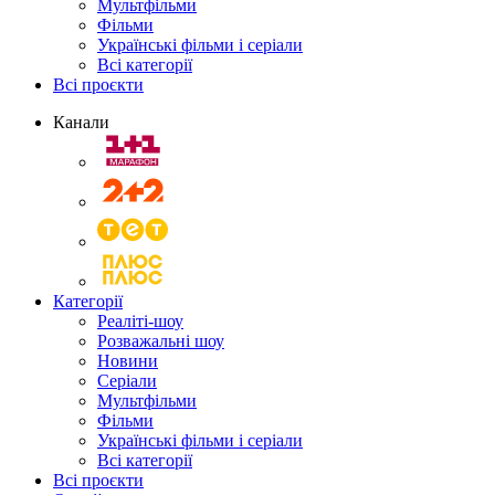
Мультфільми
Фільми
Українські фільми і серіали
Всі категорії
Всі проєкти
Канали
Категорії
Реаліті-шоу
Розважальні шоу
Новини
Серіали
Мультфільми
Фільми
Українські фільми і серіали
Всі категорії
Всі проєкти