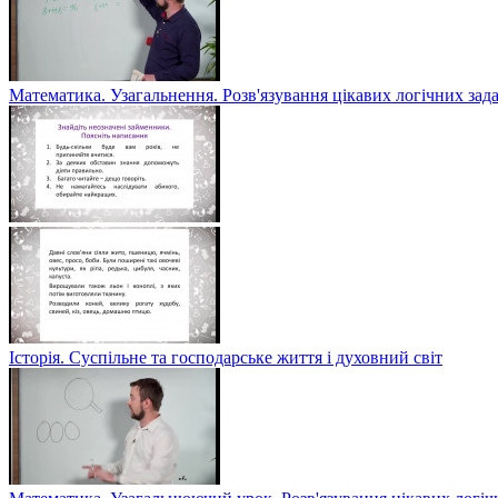
Математика. Узагальнення. Розв'язування цікавих логічних зад
Історія. Суспільне та господарське життя і духовний світ