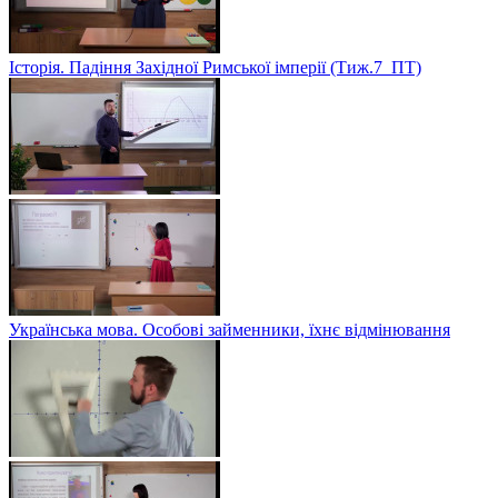
Історія. Падіння Західної Римської імперії (Тиж.7_ПТ)
Українська мова. Особові займенники, їхнє відмінювання