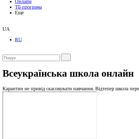
Онлайн
ТБ програма
Еще
UA
RU
Всеукраїнська школа онлайн
Карантин не привід скасовувати навчання. Відтепер школа перех