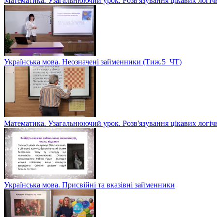
Математика. Узагальнюючий урок. Розв'язування цікавих логіч
Українська мова. Неозначені займенники (Тиж.5_ЧТ)
Математика. Узагальнюючий урок. Розв'язування цікавих логіч
Українська мова. Присвійні та вказівні займенники