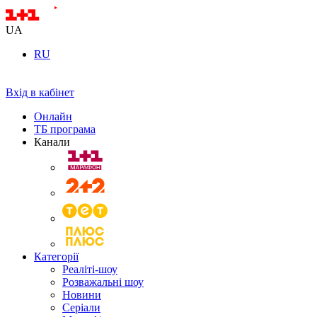
UA
RU
Вхід в кабінет
Онлайн
ТБ програма
Канали
Категорії
Реаліті-шоу
Розважальні шоу
Новини
Серіали