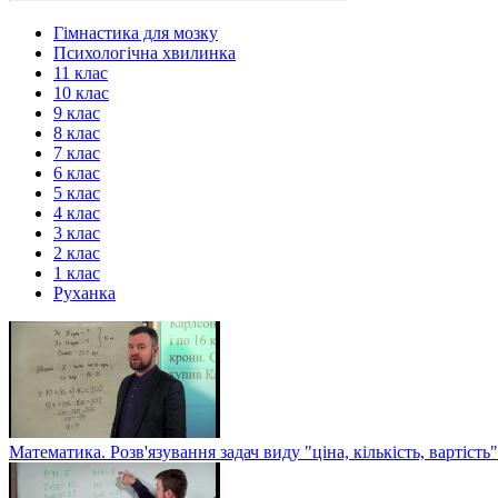
Гімнастика для мозку
Психологічна хвилинка
11 клас
10 клас
9 клас
8 клас
7 клас
6 клас
5 клас
4 клас
3 клас
2 клас
1 клас
Руханка
Математика. Розв'язування задач виду "ціна, кількість, вартість"