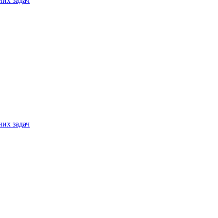
них задач
них задач