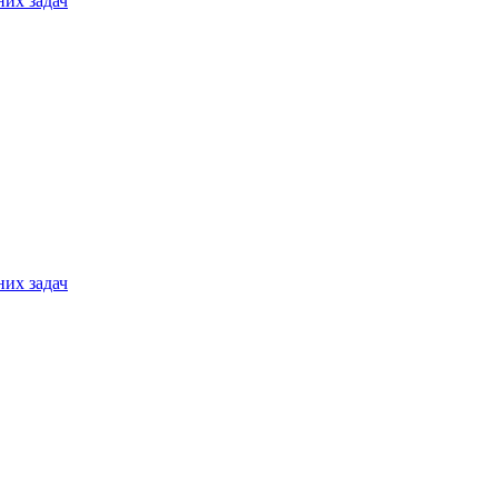
них задач
них задач