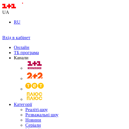
UA
RU
Вхід в кабінет
Онлайн
ТБ програма
Канали
Категорії
Реаліті-шоу
Розважальні шоу
Новини
Серіали