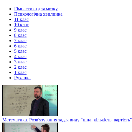
Гімнастика для мозку
Психологічна хвилинка
11 клас
10 клас
9 клас
8 клас
7 клас
6 клас
5 клас
4 клас
3 клас
2 клас
1 клас
Руханка
Математика. Розв'язування задач виду "ціна, кількість, вартість"