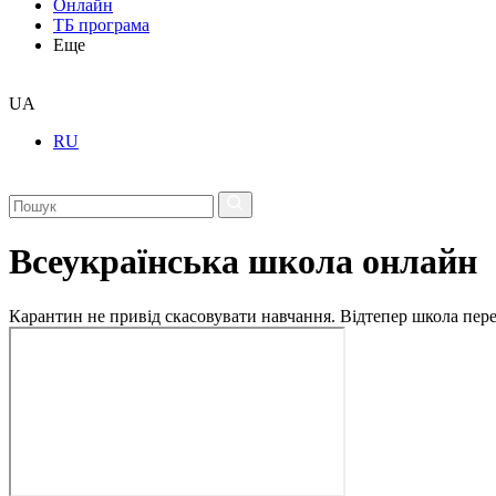
Онлайн
ТБ програма
Еще
UA
RU
Всеукраїнська школа онлайн
Карантин не привід скасовувати навчання. Відтепер школа перех