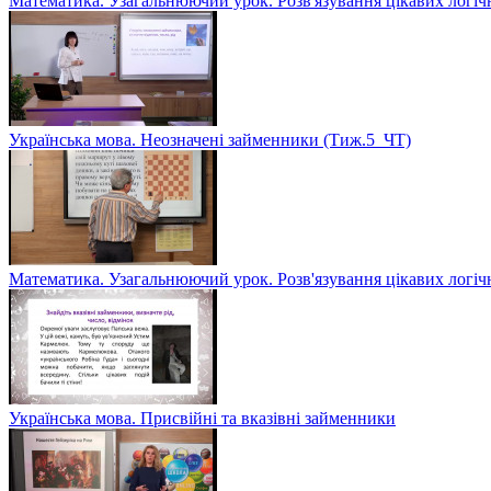
Математика. Узагальнюючий урок. Розв'язування цікавих логіч
Українська мова. Неозначені займенники (Тиж.5_ЧТ)
Математика. Узагальнюючий урок. Розв'язування цікавих логіч
Українська мова. Присвійні та вказівні займенники