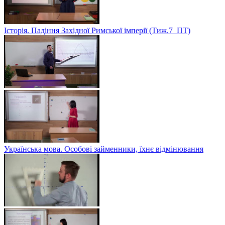
Історія. Падіння Західної Римської імперії (Тиж.7_ПТ)
Українська мова. Особові займенники, їхнє відмінювання