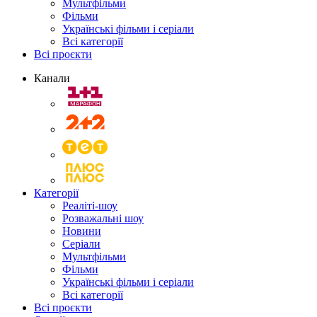
Мультфільми
Фільми
Українські фільми і серіали
Всі категорії
Всі проєкти
Канали
Категорії
Реаліті-шоу
Розважальні шоу
Новини
Серіали
Мультфільми
Фільми
Українські фільми і серіали
Всі категорії
Всі проєкти