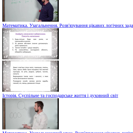
Математика. Узагальнення. Розв'язування цікавих логічних зад
Історія. Суспільне та господарське життя і духовний світ