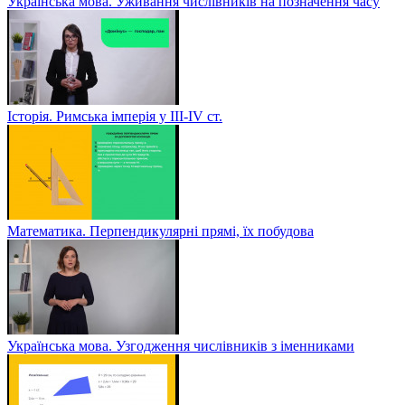
Українська мова. Уживання числівників на позначення часу
Історія. Римська імперія у III-ІV ст.
Математика. Перпендикулярні прямі, їх побудова
Українська мова. Узгодження числівників з іменниками