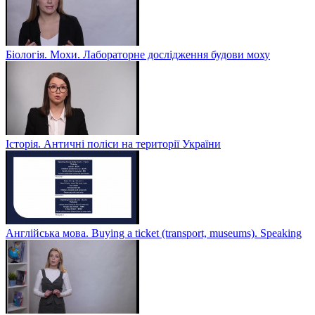
Біологія. Мохи. Лабораторне дослідження будови моху
Історія. Античні поліси на території України
Англійська мова. Buying a ticket (transport, museums). Speaking