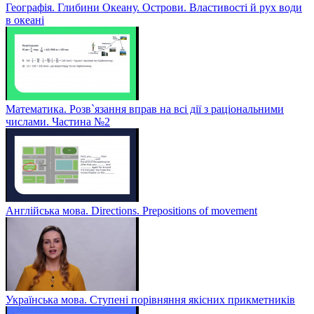
Географія. Глибини Океану. Острови. Властивості й рух води
в океані
Математика. Розв`язання вправ на всі дії з раціональними
числами. Частина №2
Англійська мова. Directions. Prepositions of movement
Українська мова. Ступені порівняння якісних прикметників