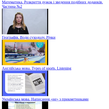
Математика. Розкриття дужок і зведення подібних доданків.
Частина №2
Географія. Води суходолу. Річки
Англійська мова. Types of sports. Listening
Українська мова. Написання «не» з прикметниками