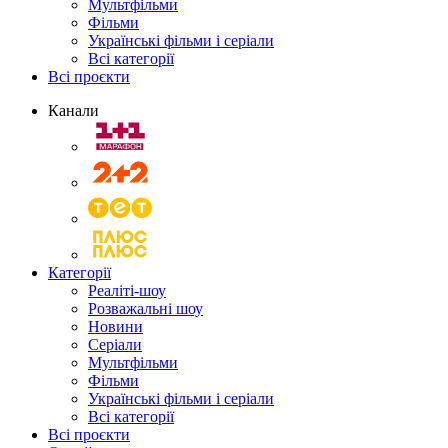
Мультфільми
Фільми
Українські фільми і серіали
Всі категорії
Всі проєкти
Канали
Категорії
Реаліті-шоу
Розважальні шоу
Новини
Серіали
Мультфільми
Фільми
Українські фільми і серіали
Всі категорії
Всі проєкти