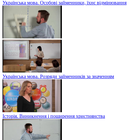
Українська мова. Особові займенники, їхнє відмінювання
Українська мова. Розряди займенників за значенням
Історія. Виникнення і поширення християнства