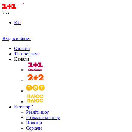
UA
RU
Вхід в кабінет
Онлайн
ТБ програма
Канали
Категорії
Реаліті-шоу
Розважальні шоу
Новини
Серіали