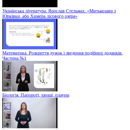
Українська література. Ярослав Стельмах. «Митькозавр з
Юрківки, або Химера лісового озера»
Математика. Розкриття дужок і зведення подібних доданків.
Частина №1
Біологія. Папороті, хвощі, плауни