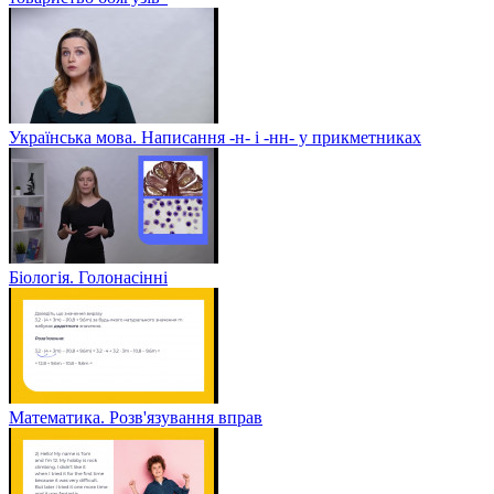
Українська мова. Написання -н- і -нн- у прикметниках
Біологія. Голонасінні
Математика. Розв'язування вправ