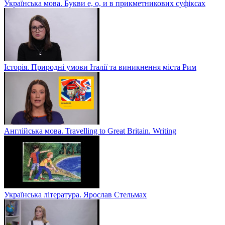
Українська мова. Букви е, о, и в прикметникових суфіксах
Історія. Природні умови Італії та виникнення міста Рим
Англійська мова. Travelling to Great Britain. Writing
Українська література. Ярослав Стельмах