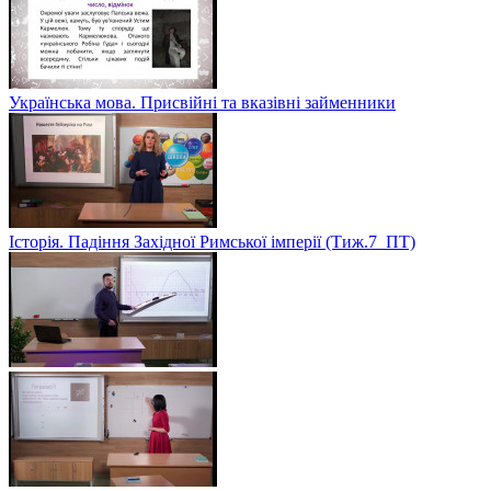
Українська мова. Присвійні та вказівні займенники
Історія. Падіння Західної Римської імперії (Тиж.7_ПТ)