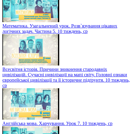
Математика. Узагальнений урок. Розв`язування цікавих
логічних задач. Частина 5. 10 тиждень, ср
Всесвітня історія. Причини зникнення стародавніх
цивілізацій. Сучасні цивілізації на мапі світу. Головні ознаки
європейської цивілізації та її історичне підґрунтя. 10 тиждень,
ср
Англійська мова. Харчування. Урок 7. 10 тиждень, ср