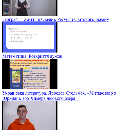
Географія. Життя в Океані. Ресурси Світового океану
Математика. Розкриття дужок
Українська література. Ярослав Стельмах. «Митькозавр з
Юрківки, або Химера лісового озера».