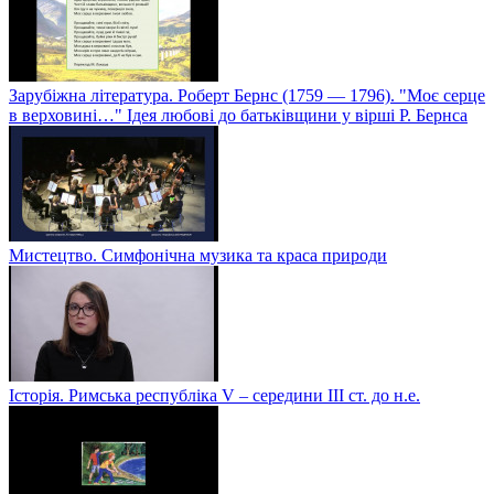
Зарубіжна література. Роберт Бернс (1759 — 1796). "Моє серце
в верховині…" Ідея любові до батьківщини у вірші Р. Бернса
Мистецтво. Симфонічна музика та краса природи
Історія. Римська республіка V – середини ІІІ ст. до н.е.