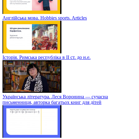
Англійська мова. Hobbies sports. Articles
Історія. Римська республіка в ІІ ст. до н.е.
Українська література. Леся Воронина — сучасна
письменниця, авторка багатьох книг для дітей