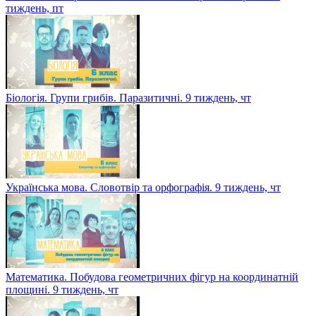
тиждень, пт
Біологія. Групи грибів. Паразитичні. 9 тиждень, чт
Українська мова. Словотвір та орфографія. 9 тиждень, чт
Математика. Побудова геометричних фігур на координатній
площині. 9 тиждень, чт