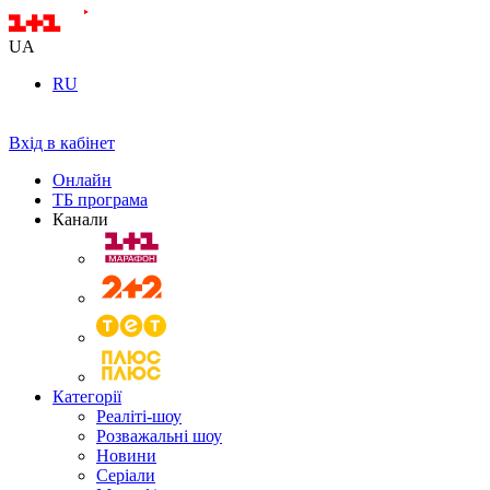
UA
RU
Вхід в кабінет
Онлайн
ТБ програма
Канали
Категорії
Реаліті-шоу
Розважальні шоу
Новини
Серіали