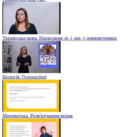
Українська мова. Написання -н- і -нн- у прикметниках
Біологія. Голонасінні
Математика. Розв'язування вправ