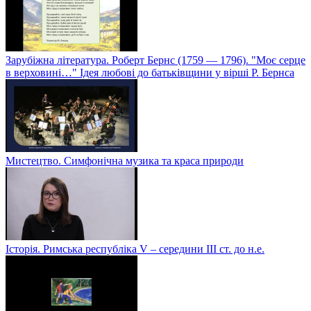
Зарубіжна література. Роберт Бернс (1759 — 1796). "Моє серце
в верховині…" Ідея любові до батьківщини у вірші Р. Бернса
Мистецтво. Симфонічна музика та краса природи
Історія. Римська республіка V – середини ІІІ ст. до н.е.