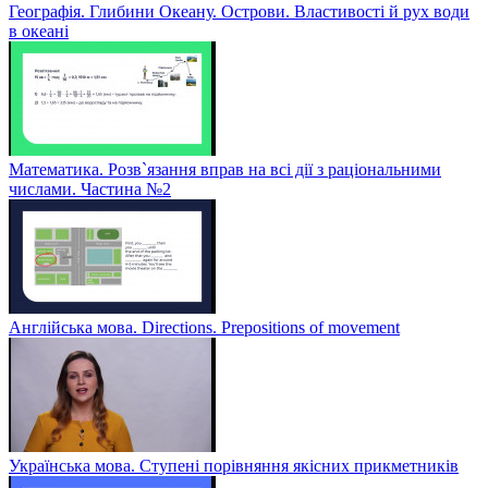
Географія. Глибини Океану. Острови. Властивості й рух води
в океані
Математика. Розв`язання вправ на всі дії з раціональними
числами. Частина №2
Англійська мова. Directions. Prepositions of movement
Українська мова. Ступені порівняння якісних прикметників