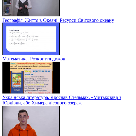
Географія. Життя в Океані. Ресурси Світового океану
Математика. Розкриття дужок
Українська література. Ярослав Стельмах. «Митькозавр з
Юрківки, або Химера лісового озера».