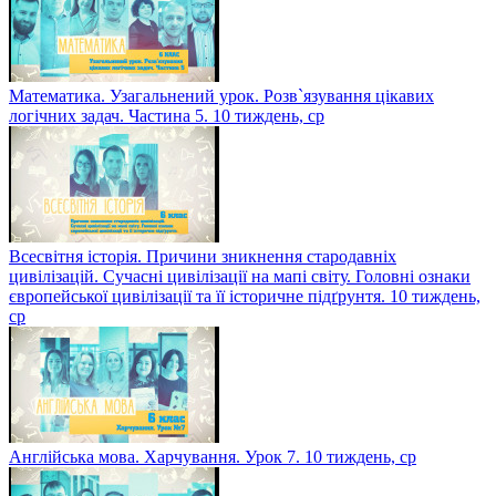
Математика. Узагальнений урок. Розв`язування цікавих
логічних задач. Частина 5. 10 тиждень, ср
Всесвітня історія. Причини зникнення стародавніх
цивілізацій. Сучасні цивілізації на мапі світу. Головні ознаки
європейської цивілізації та її історичне підґрунтя. 10 тиждень,
ср
Англійська мова. Харчування. Урок 7. 10 тиждень, ср