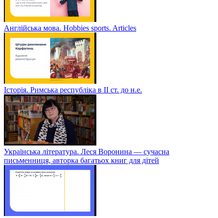
Англійська мова. Hobbies sports. Articles
Історія. Римська республіка в ІІ ст. до н.е.
Українська література. Леся Воронина — сучасна
письменниця, авторка багатьох книг для дітей