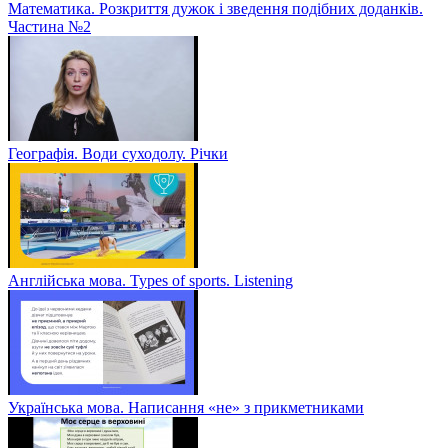
Математика. Розкриття дужок і зведення подібних доданків.
Частина №2
Географія. Води суходолу. Річки
Англійська мова. Types of sports. Listening
Українська мова. Написання «не» з прикметниками