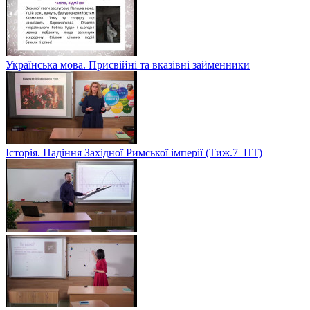
Українська мова. Присвійні та вказівні займенники
Історія. Падіння Західної Римської імперії (Тиж.7_ПТ)