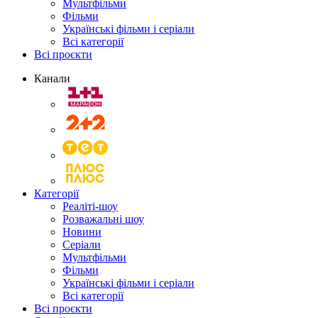
Мультфільми
Фільми
Українські фільми і серіали
Всі категорії
Всі проєкти
Канали
Категорії
Реаліті-шоу
Розважальні шоу
Новини
Серіали
Мультфільми
Фільми
Українські фільми і серіали
Всі категорії
Всі проєкти