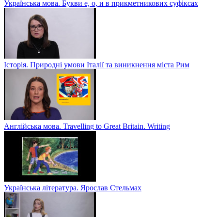
Українська мова. Букви е, о, и в прикметникових суфіксах
Історія. Природні умови Італії та виникнення міста Рим
Англійська мова. Travelling to Great Britain. Writing
Українська література. Ярослав Стельмах