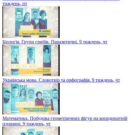
тиждень, пт
Біологія. Групи грибів. Паразитичні. 9 тиждень, чт
Українська мова. Словотвір та орфографія. 9 тиждень, чт
Математика. Побудова геометричних фігур на координатній
площині. 9 тиждень, чт