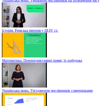
Українська мова. Уживання числівників на позначення часу
Історія. Римська імперія у III-ІV ст.
Математика. Перпендикулярні прямі, їх побудова
Українська мова. Узгодження числівників з іменниками