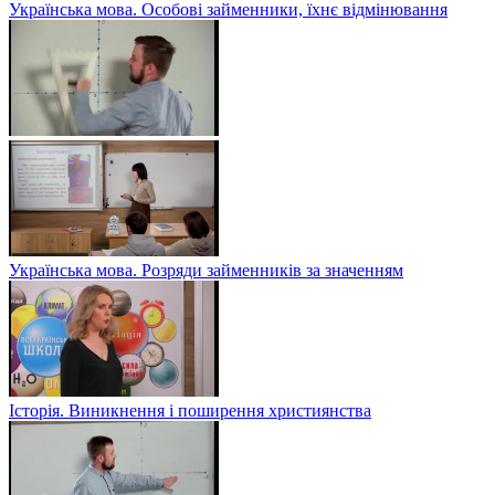
Українська мова. Особові займенники, їхнє відмінювання
Українська мова. Розряди займенників за значенням
Історія. Виникнення і поширення християнства