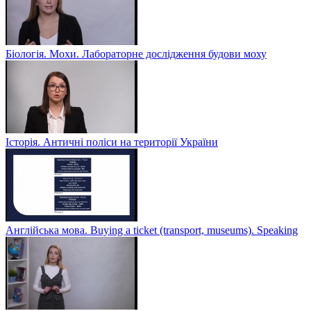
Біологія. Мохи. Лабораторне дослідження будови моху
Історія. Античні поліси на території України
Англійська мова. Buying a ticket (transport, museums). Speaking