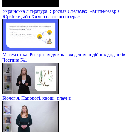
Українська література. Ярослав Стельмах. «Митькозавр з
Юрківки, або Химера лісового озера»
Математика. Розкриття дужок і зведення подібних доданків.
Частина №1
Біологія. Папороті, хвощі, плауни