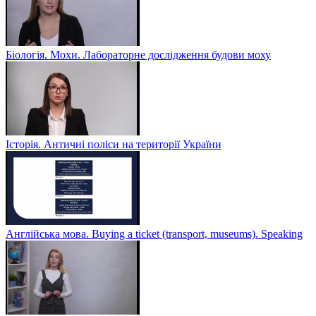
Біологія. Мохи. Лабораторне дослідження будови моху
Історія. Античні поліси на території України
Англійська мова. Buying a ticket (transport, museums). Speaking