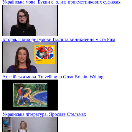
Українська мова. Букви е, о, и в прикметникових суфіксах
Історія. Природні умови Італії та виникнення міста Рим
Англійська мова. Travelling to Great Britain. Writing
Українська література. Ярослав Стельмах