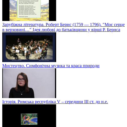
Зарубіжна література. Роберт Бернс (1759 — 1796). "Моє серце
в верховині…" Ідея любові до батьківщини у вірші Р. Бернса
Мистецтво. Симфонічна музика та краса природи
Історія. Римська республіка V – середини ІІІ ст. до н.е.