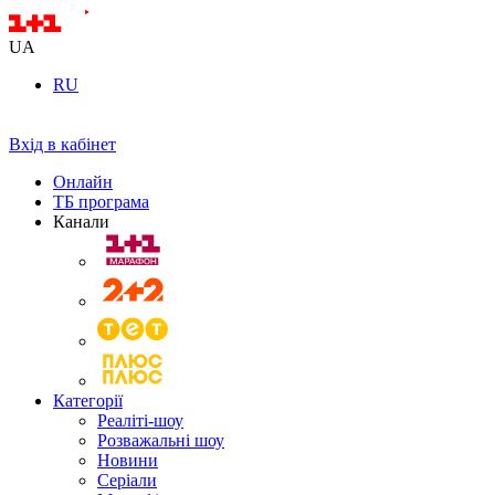
UA
RU
Вхід в кабінет
Онлайн
ТБ програма
Канали
Категорії
Реаліті-шоу
Розважальні шоу
Новини
Серіали