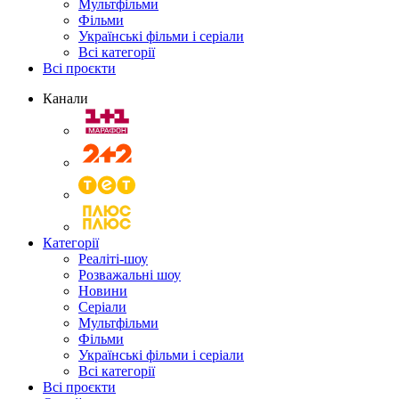
Мультфільми
Фільми
Українські фільми і серіали
Всі категорії
Всі проєкти
Канали
Категорії
Реаліті-шоу
Розважальні шоу
Новини
Серіали
Мультфільми
Фільми
Українські фільми і серіали
Всі категорії
Всі проєкти