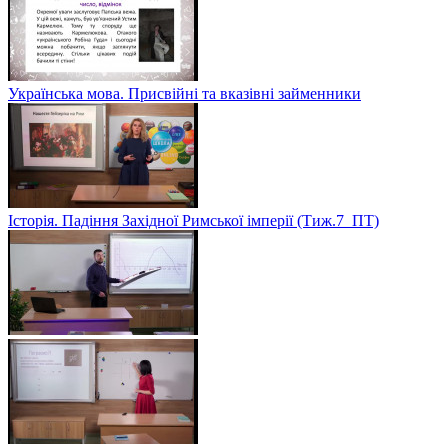
Українська мова. Присвійні та вказівні займенники
Історія. Падіння Західної Римської імперії (Тиж.7_ПТ)