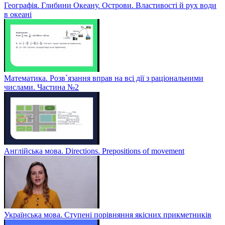
Географія. Глибини Океану. Острови. Властивості й рух води
в океані
Математика. Розв`язання вправ на всі дії з раціональними
числами. Частина №2
Англійська мова. Directions. Prepositions of movement
Українська мова. Ступені порівняння якісних прикметників