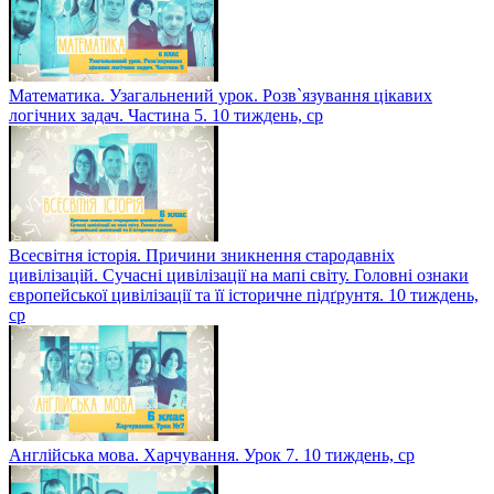
Математика. Узагальнений урок. Розв`язування цікавих
логічних задач. Частина 5. 10 тиждень, ср
Всесвітня історія. Причини зникнення стародавніх
цивілізацій. Сучасні цивілізації на мапі світу. Головні ознаки
європейської цивілізації та її історичне підґрунтя. 10 тиждень,
ср
Англійська мова. Харчування. Урок 7. 10 тиждень, ср