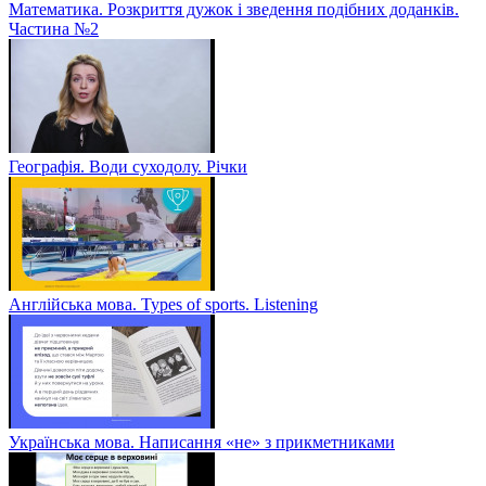
Математика. Розкриття дужок і зведення подібних доданків.
Частина №2
Географія. Води суходолу. Річки
Англійська мова. Types of sports. Listening
Українська мова. Написання «не» з прикметниками