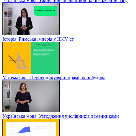
Українська мова. Уживання числівників на позначення часу
Історія. Римська імперія у III-ІV ст.
Математика. Перпендикулярні прямі, їх побудова
Українська мова. Узгодження числівників з іменниками