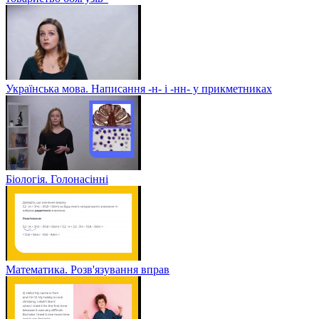
Українська мова. Написання -н- і -нн- у прикметниках
Біологія. Голонасінні
Математика. Розв'язування вправ