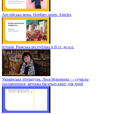
Англійська мова. Hobbies sports. Articles
Історія. Римська республіка в ІІ ст. до н.е.
Українська література. Леся Воронина — сучасна
письменниця, авторка багатьох книг для дітей