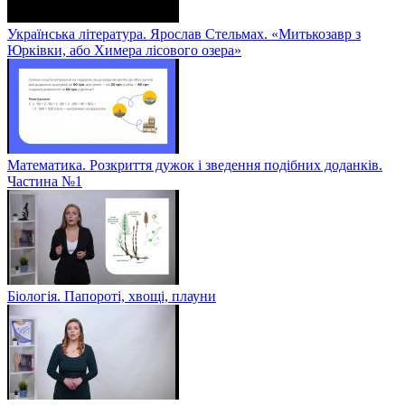
Українська література. Ярослав Стельмах. «Митькозавр з
Юрківки, або Химера лісового озера»
Математика. Розкриття дужок і зведення подібних доданків.
Частина №1
Біологія. Папороті, хвощі, плауни