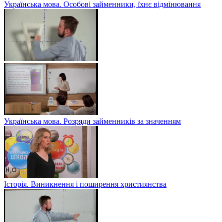
Українська мова. Особові займенники, їхнє відмінювання
Українська мова. Розряди займенників за значенням
Історія. Виникнення і поширення християнства