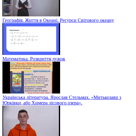
Географія. Життя в Океані. Ресурси Світового океану
Математика. Розкриття дужок
Українська література. Ярослав Стельмах. «Митькозавр з
Юрківки, або Химера лісового озера».