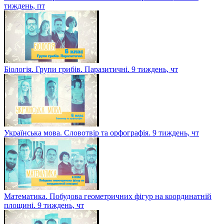
тиждень, пт
Біологія. Групи грибів. Паразитичні. 9 тиждень, чт
Українська мова. Словотвір та орфографія. 9 тиждень, чт
Математика. Побудова геометричних фігур на координатній
площині. 9 тиждень, чт