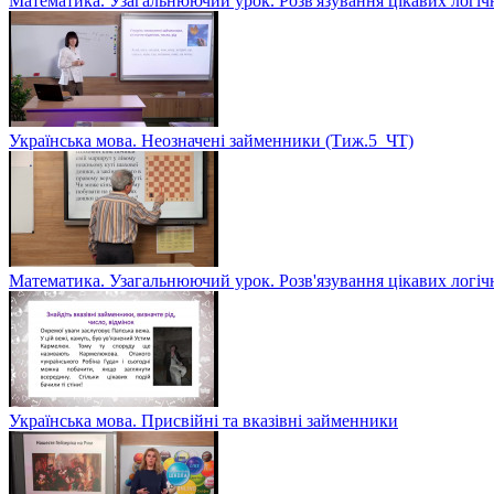
Математика. Узагальнюючий урок. Розв'язування цікавих логіч
Українська мова. Неозначені займенники (Тиж.5_ЧТ)
Математика. Узагальнюючий урок. Розв'язування цікавих логіч
Українська мова. Присвійні та вказівні займенники