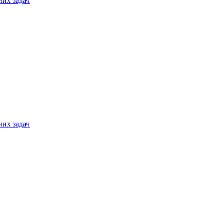
них задач
них задач