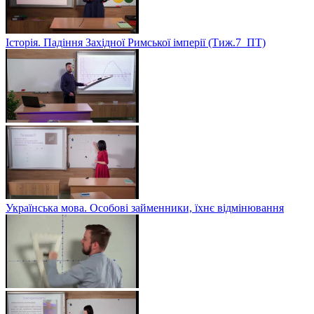
Історія. Падіння Західної Римської імперії (Тиж.7_ПТ)
Українська мова. Особові займенники, їхнє відмінювання