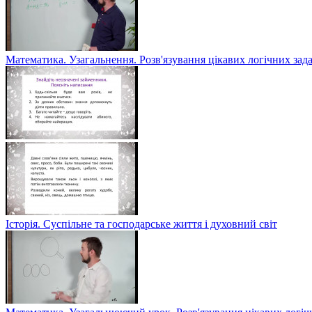
Математика. Узагальнення. Розв'язування цікавих логічних зад
Історія. Суспільне та господарське життя і духовний світ