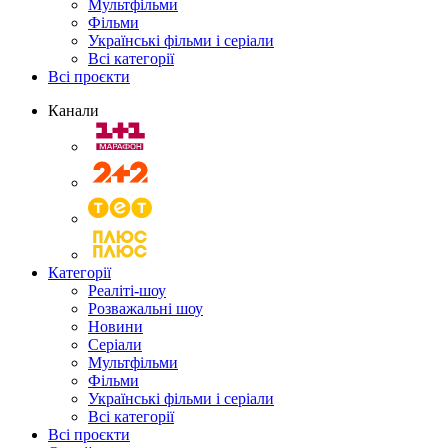
Мультфільми
Фільми
Українські фільми і серіали
Всі категорії
Всі проєкти
Канали
Категорії
Реаліті-шоу
Розважальні шоу
Новини
Серіали
Мультфільми
Фільми
Українські фільми і серіали
Всі категорії
Всі проєкти