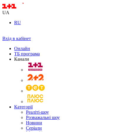
UA
RU
Вхід в кабінет
Онлайн
ТБ програма
Канали
Категорії
Реаліті-шоу
Розважальні шоу
Новини
Серіали