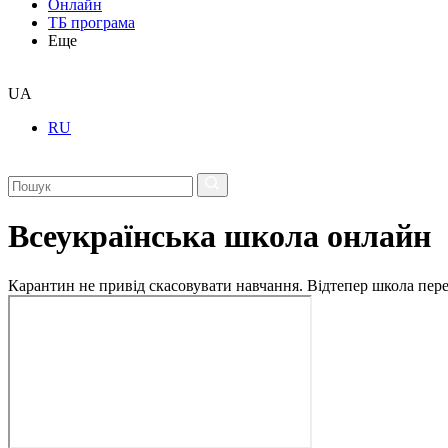
Онлайн
ТБ програма
Еще
UA
RU
Всеукраїнська школа онлайн
Карантин не привід скасовувати навчання. Відтепер школа перех