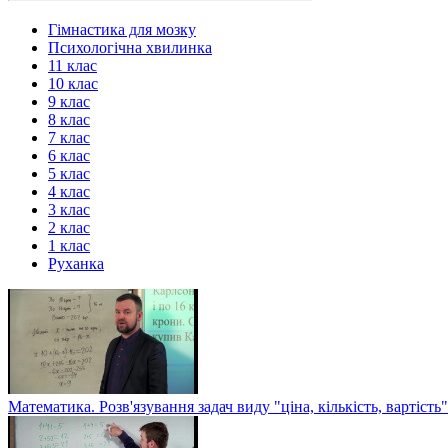
Гімнастика для мозку
Психологічна хвилинка
11 клас
10 клас
9 клас
8 клас
7 клас
6 клас
5 клас
4 клас
3 клас
2 клас
1 клас
Руханка
Математика. Розв'язування задач виду "ціна, кількість, вартість"