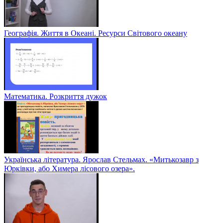
Географія. Життя в Океані. Ресурси Світового океану
Математика. Розкриття дужок
Українська література. Ярослав Стельмах. «Митькозавр з
Юрківки, або Химера лісового озера».