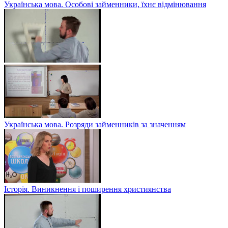
Українська мова. Особові займенники, їхнє відмінювання
Українська мова. Розряди займенників за значенням
Історія. Виникнення і поширення християнства