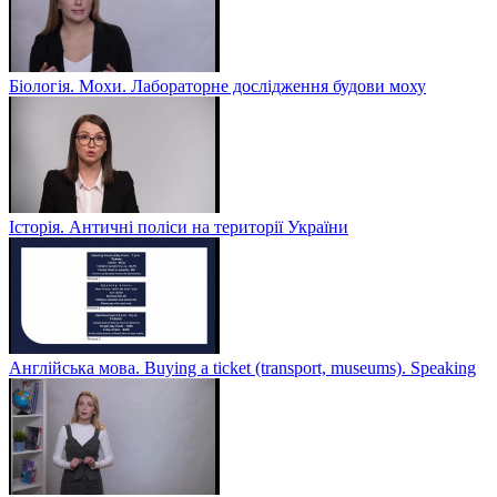
Біологія. Мохи. Лабораторне дослідження будови моху
Історія. Античні поліси на території України
Англійська мова. Buying a ticket (transport, museums). Speaking