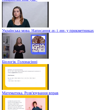
Українська мова. Написання -н- і -нн- у прикметниках
Біологія. Голонасінні
Математика. Розв'язування вправ