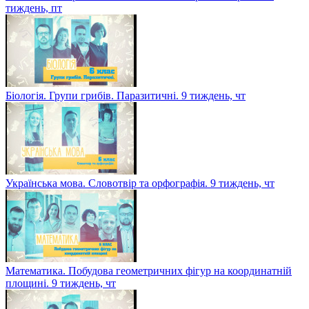
тиждень, пт
Біологія. Групи грибів. Паразитичні. 9 тиждень, чт
Українська мова. Словотвір та орфографія. 9 тиждень, чт
Математика. Побудова геометричних фігур на координатній
площині. 9 тиждень, чт