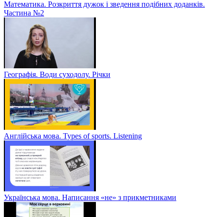
Математика. Розкриття дужок і зведення подібних доданків.
Частина №2
Географія. Води суходолу. Річки
Англійська мова. Types of sports. Listening
Українська мова. Написання «не» з прикметниками