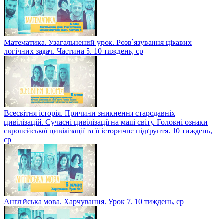
Математика. Узагальнений урок. Розв`язування цікавих
логічних задач. Частина 5. 10 тиждень, ср
Всесвітня історія. Причини зникнення стародавніх
цивілізацій. Сучасні цивілізації на мапі світу. Головні ознаки
європейської цивілізації та її історичне підґрунтя. 10 тиждень,
ср
Англійська мова. Харчування. Урок 7. 10 тиждень, ср