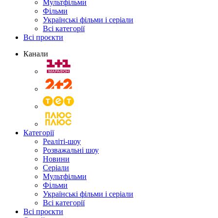
Мультфільми
Фільми
Українські фільми і серіали
Всі категорії
Всі проєкти
Канали
Категорії
Реаліті-шоу
Розважальні шоу
Новини
Серіали
Мультфільми
Фільми
Українські фільми і серіали
Всі категорії
Всі проєкти