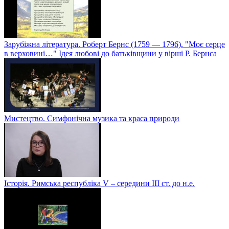
Зарубіжна література. Роберт Бернс (1759 — 1796). "Моє серце
в верховині…" Ідея любові до батьківщини у вірші Р. Бернса
Мистецтво. Симфонічна музика та краса природи
Історія. Римська республіка V – середини ІІІ ст. до н.е.