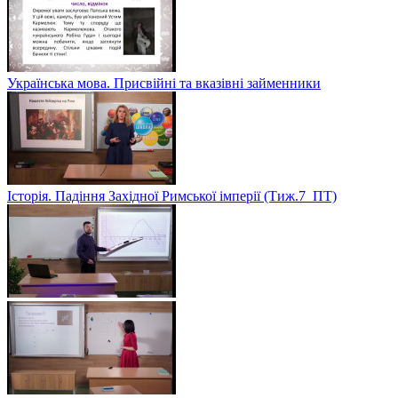
Українська мова. Присвійні та вказівні займенники
Історія. Падіння Західної Римської імперії (Тиж.7_ПТ)