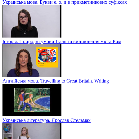
Українська мова. Букви е, о, и в прикметникових суфіксах
Історія. Природні умови Італії та виникнення міста Рим
Англійська мова. Travelling to Great Britain. Writing
Українська література. Ярослав Стельмах