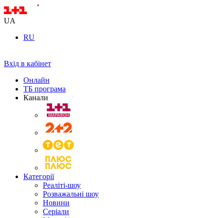
UA
RU
Вхід в кабінет
Онлайн
ТБ програма
Канали
Категорії
Реаліті-шоу
Розважальні шоу
Новини
Серіали