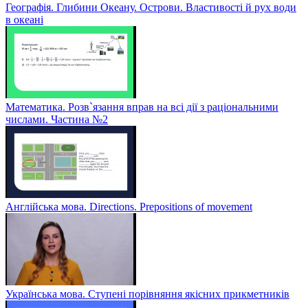
Географія. Глибини Океану. Острови. Властивості й рух води
в океані
Математика. Розв`язання вправ на всі дії з раціональними
числами. Частина №2
Англійська мова. Directions. Prepositions of movement
Українська мова. Ступені порівняння якісних прикметників