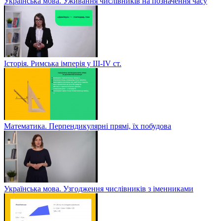
Українська мова. Уживання числівників на позначення часу
Історія. Римська імперія у III-ІV ст.
Математика. Перпендикулярні прямі, їх побудова
Українська мова. Узгодження числівників з іменниками