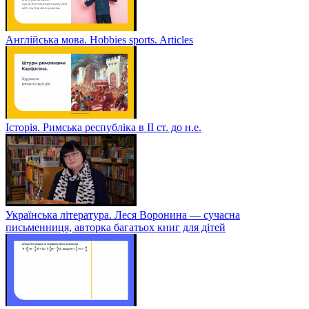
Англійська мова. Hobbies sports. Articles
Історія. Римська республіка в ІІ ст. до н.е.
Українська література. Леся Воронина — сучасна
письменниця, авторка багатьох книг для дітей