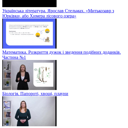
Українська література. Ярослав Стельмах. «Митькозавр з
Юрківки, або Химера лісового озера»
Математика. Розкриття дужок і зведення подібних доданків.
Частина №1
Біологія. Папороті, хвощі, плауни