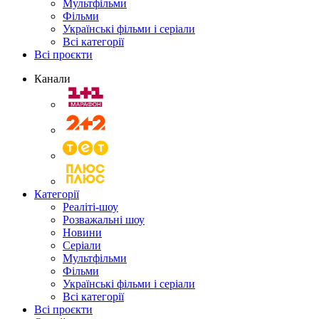
Мультфільми
Фільми
Українські фільми і серіали
Всі категорії
Всі проєкти
Канали
Категорії
Реаліті-шоу
Розважальні шоу
Новини
Серіали
Мультфільми
Фільми
Українські фільми і серіали
Всі категорії
Всі проєкти