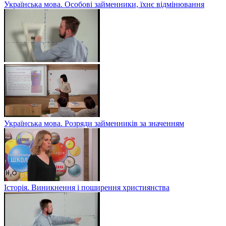
Українська мова. Особові займенники, їхнє відмінювання
Українська мова. Розряди займенників за значенням
Історія. Виникнення і поширення християнства