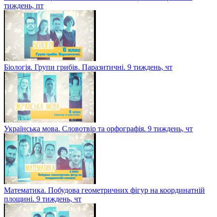
тиждень, пт
Біологія. Групи грибів. Паразитичні. 9 тиждень, чт
Українська мова. Словотвір та орфографія. 9 тиждень, чт
Математика. Побудова геометричних фігур на координатній
площині. 9 тиждень, чт