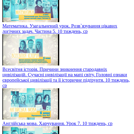
Математика. Узагальнений урок. Розв`язування цікавих
логічних задач. Частина 5. 10 тиждень, ср
Всесвітня історія. Причини зникнення стародавніх
цивілізацій. Сучасні цивілізації на мапі світу. Головні ознаки
європейської цивілізації та її історичне підґрунтя. 10 тиждень,
ср
Англійська мова. Харчування. Урок 7. 10 тиждень, ср