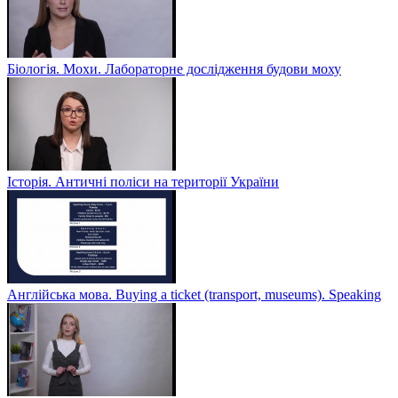
Біологія. Мохи. Лабораторне дослідження будови моху
Історія. Античні поліси на території України
Англійська мова. Buying a ticket (transport, museums). Speaking