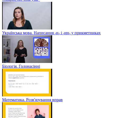
Українська мова. Написання -н- і -нн- у прикметниках
Біологія. Голонасінні
Математика. Розв'язування вправ