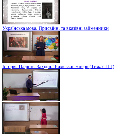
Українська мова. Присвійні та вказівні займенники
Історія. Падіння Західної Римської імперії (Тиж.7_ПТ)