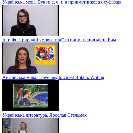
Українська мова. Букви е, о, и в прикметникових суфіксах
Історія. Природні умови Італії та виникнення міста Рим
Англійська мова. Travelling to Great Britain. Writing
Українська література. Ярослав Стельмах