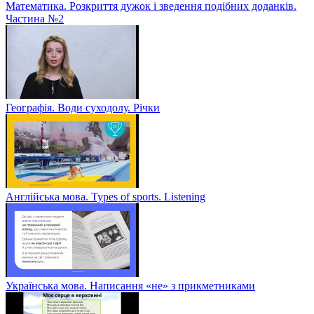
Математика. Розкриття дужок і зведення подібних доданків.
Частина №2
Географія. Води суходолу. Річки
Англійська мова. Types of sports. Listening
Українська мова. Написання «не» з прикметниками