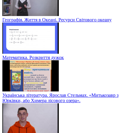
Географія. Життя в Океані. Ресурси Світового океану
Математика. Розкриття дужок
Українська література. Ярослав Стельмах. «Митькозавр з
Юрківки, або Химера лісового озера».