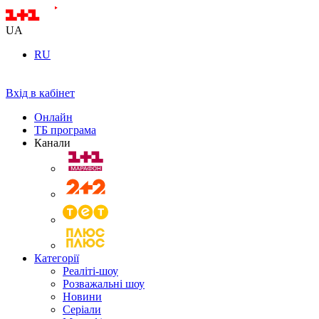
UA
RU
Вхід в кабінет
Онлайн
ТБ програма
Канали
Категорії
Реаліті-шоу
Розважальні шоу
Новини
Серіали