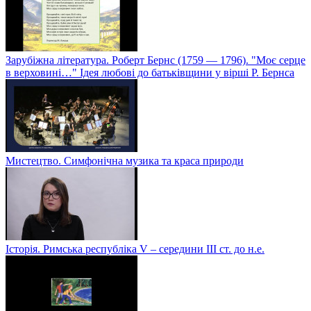
Зарубіжна література. Роберт Бернс (1759 — 1796). "Моє серце
в верховині…" Ідея любові до батьківщини у вірші Р. Бернса
Мистецтво. Симфонічна музика та краса природи
Історія. Римська республіка V – середини ІІІ ст. до н.е.