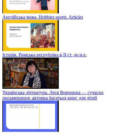
Англійська мова. Hobbies sports. Articles
Історія. Римська республіка в ІІ ст. до н.е.
Українська література. Леся Воронина — сучасна
письменниця, авторка багатьох книг для дітей