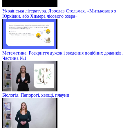
Українська література. Ярослав Стельмах. «Митькозавр з
Юрківки, або Химера лісового озера»
Математика. Розкриття дужок і зведення подібних доданків.
Частина №1
Біологія. Папороті, хвощі, плауни