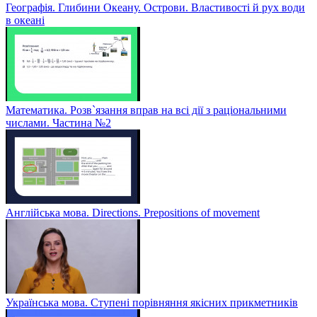
Географія. Глибини Океану. Острови. Властивості й рух води
в океані
Математика. Розв`язання вправ на всі дії з раціональними
числами. Частина №2
Англійська мова. Directions. Prepositions of movement
Українська мова. Ступені порівняння якісних прикметників