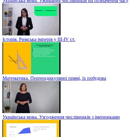
Українська мова. Уживання числівників на позначення часу
Історія. Римська імперія у III-ІV ст.
Математика. Перпендикулярні прямі, їх побудова
Українська мова. Узгодження числівників з іменниками