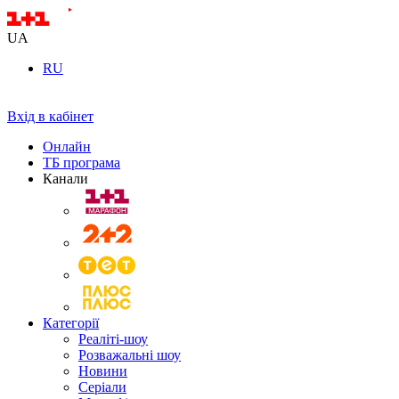
UA
RU
Вхід в кабінет
Онлайн
ТБ програма
Канали
Категорії
Реаліті-шоу
Розважальні шоу
Новини
Серіали