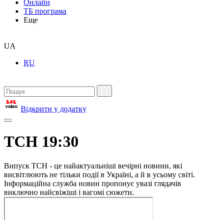
Онлайн
ТБ програма
Еще
UA
RU
Відкрити у додатку
ТСН 19:30
Випуск ТСН - це найактуальніші вечірні новини, які
висвітлюють не тільки події в Україні, а й в усьому світі.
Інформаційна служба новин пропонує увазі глядачів
виключно найсвіжіші і вагомі сюжети.