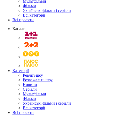
Мультфільми
Фільми
Українські фільми і серіали
Всі категорії
Всі проєкти
Канали
Категорії
Реаліті-шоу
Розважальні шоу
Новини
Серіали
Мультфільми
Фільми
Українські фільми і серіали
Всі категорії
Всі проєкти