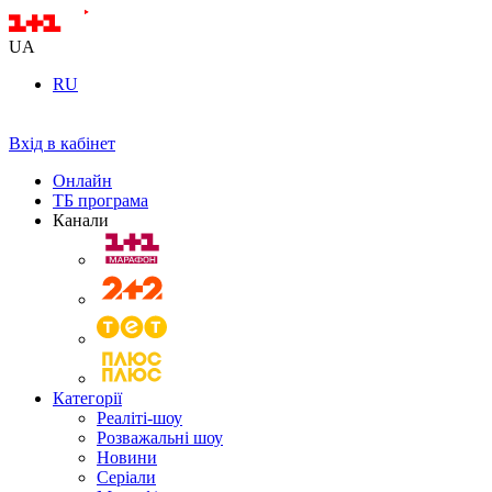
UA
RU
Вхід в кабінет
Онлайн
ТБ програма
Канали
Категорії
Реаліті-шоу
Розважальні шоу
Новини
Серіали