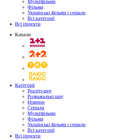
Мультфільми
Фільми
Українські фільми і серіали
Всі категорії
Всі проєкти
Канали
Категорії
Реаліті-шоу
Розважальні шоу
Новини
Серіали
Мультфільми
Фільми
Українські фільми і серіали
Всі категорії
Всі проєкти