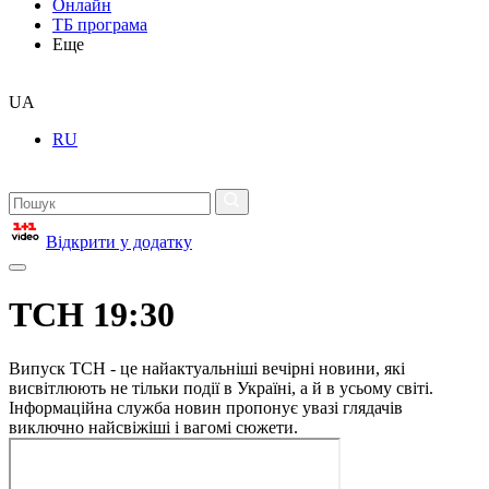
Онлайн
ТБ програма
Еще
UA
RU
Відкрити у додатку
ТСН 19:30
Випуск ТСН - це найактуальніші вечірні новини, які
висвітлюють не тільки події в Україні, а й в усьому світі.
Інформаційна служба новин пропонує увазі глядачів
виключно найсвіжіші і вагомі сюжети.