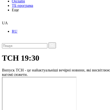
Онлайн
ТБ програма
Еще
UA
RU
ТСН 19:30
Випуск ТСН - це найактуальніші вечірні новини, які висвітлюють
вагомі сюжети.