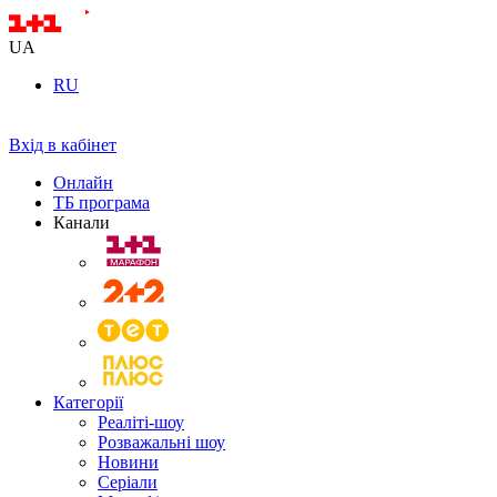
UA
RU
Вхід в кабінет
Онлайн
ТБ програма
Канали
Категорії
Реаліті-шоу
Розважальні шоу
Новини
Серіали