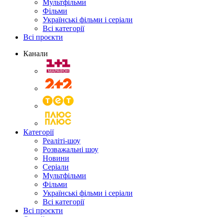
Мультфільми
Фільми
Українські фільми і серіали
Всі категорії
Всі проєкти
Канали
Категорії
Реаліті-шоу
Розважальні шоу
Новини
Серіали
Мультфільми
Фільми
Українські фільми і серіали
Всі категорії
Всі проєкти