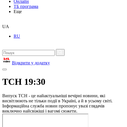
Онлайн
ТБ програма
Еще
UA
RU
Відкрити у додатку
ТСН 19:30
Випуск ТСН - це найактуальніші вечірні новини, які
висвітлюють не тільки події в Україні, а й в усьому світі.
Інформаційна служба новин пропонує увазі глядачів
виключно найсвіжіші і вагомі сюжети.