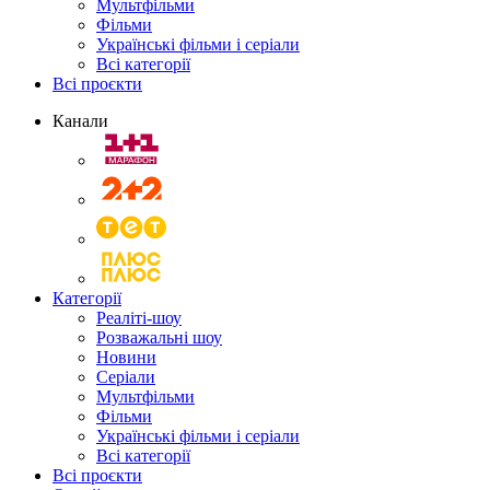
Мультфільми
Фільми
Українські фільми і серіали
Всі категорії
Всі проєкти
Канали
Категорії
Реаліті-шоу
Розважальні шоу
Новини
Серіали
Мультфільми
Фільми
Українські фільми і серіали
Всі категорії
Всі проєкти