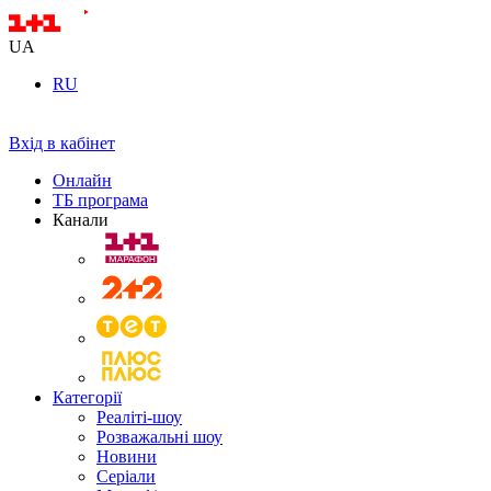
UA
RU
Вхід в кабінет
Онлайн
ТБ програма
Канали
Категорії
Реаліті-шоу
Розважальні шоу
Новини
Серіали