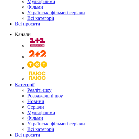
Мультфільми
Фільми
Українські фільми і серіали
Всі категорії
Всі проєкти
Канали
Категорії
Реаліті-шоу
Розважальні шоу
Новини
Серіали
Мультфільми
Фільми
Українські фільми і серіали
Всі категорії
Всі проєкти