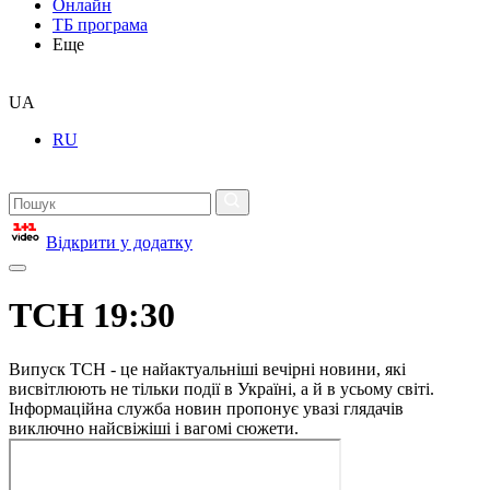
Онлайн
ТБ програма
Еще
UA
RU
Відкрити у додатку
ТСН 19:30
Випуск ТСН - це найактуальніші вечірні новини, які
висвітлюють не тільки події в Україні, а й в усьому світі.
Інформаційна служба новин пропонує увазі глядачів
виключно найсвіжіші і вагомі сюжети.