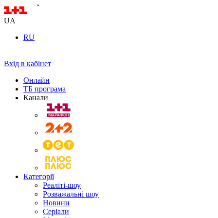
UA
RU
Вхід в кабінет
Онлайн
ТБ програма
Канали
Категорії
Реаліті-шоу
Розважальні шоу
Новини
Серіали