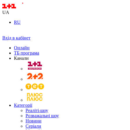
UA
RU
Вхід в кабінет
Онлайн
ТБ програма
Канали
Категорії
Реаліті-шоу
Розважальні шоу
Новини
Серіали