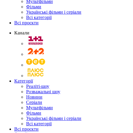
Мультфільми
Фільми
Українські фільми і серіали
Всі категорії
Всі проєкти
Канали
Категорії
Реаліті-шоу
Розважальні шоу
Новини
Серіали
Мультфільми
Фільми
Українські фільми і серіали
Всі категорії
Всі проєкти