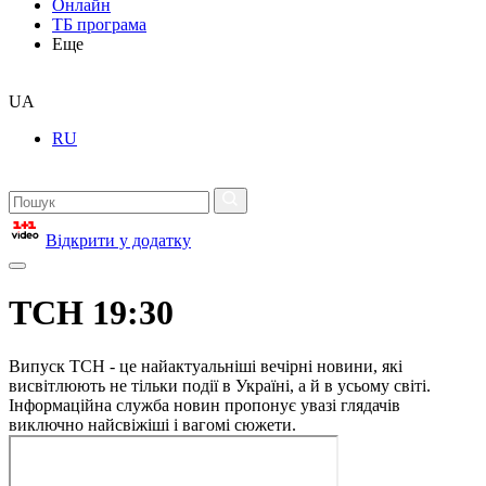
Онлайн
ТБ програма
Еще
UA
RU
Відкрити у додатку
ТСН 19:30
Випуск ТСН - це найактуальніші вечірні новини, які
висвітлюють не тільки події в Україні, а й в усьому світі.
Інформаційна служба новин пропонує увазі глядачів
виключно найсвіжіші і вагомі сюжети.