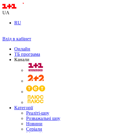
UA
RU
Вхід в кабінет
Онлайн
ТБ програма
Канали
Категорії
Реаліті-шоу
Розважальні шоу
Новини
Серіали