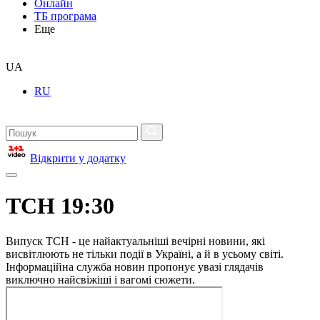
Онлайн
ТБ програма
Еще
UA
RU
Відкрити у додатку
ТСН 19:30
Випуск ТСН - це найактуальніші вечірні новини, які
висвітлюють не тільки події в Україні, а й в усьому світі.
Інформаційна служба новин пропонує увазі глядачів
виключно найсвіжіші і вагомі сюжети.