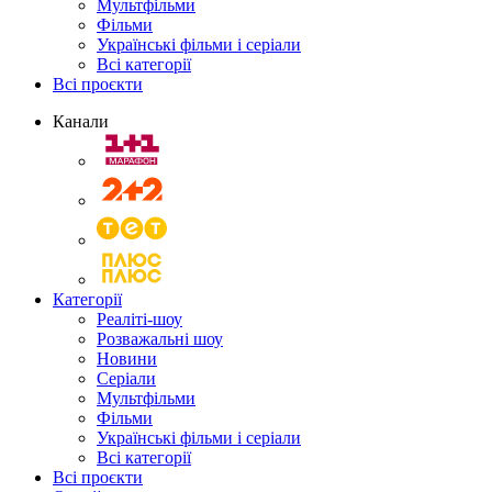
Мультфільми
Фільми
Українські фільми і серіали
Всі категорії
Всі проєкти
Канали
Категорії
Реаліті-шоу
Розважальні шоу
Новини
Серіали
Мультфільми
Фільми
Українські фільми і серіали
Всі категорії
Всі проєкти