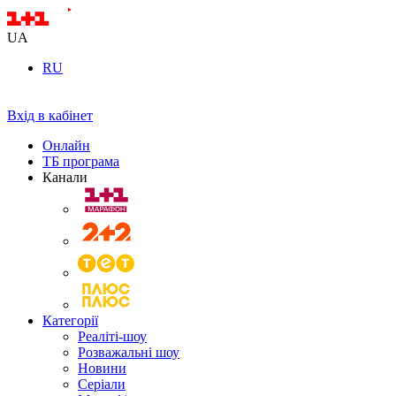
UA
RU
Вхід в кабінет
Онлайн
ТБ програма
Канали
Категорії
Реаліті-шоу
Розважальні шоу
Новини
Серіали