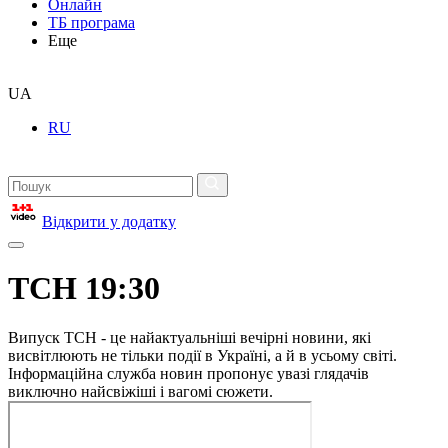
Онлайн
ТБ програма
Еще
UA
RU
Відкрити у додатку
ТСН 19:30
Випуск ТСН - це найактуальніші вечірні новини, які
висвітлюють не тільки події в Україні, а й в усьому світі.
Інформаційна служба новин пропонує увазі глядачів
виключно найсвіжіші і вагомі сюжети.