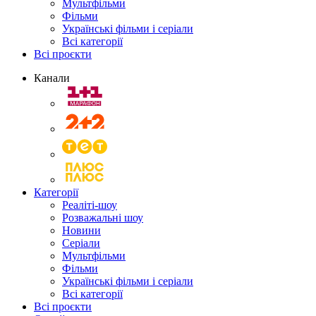
Мультфільми
Фільми
Українські фільми і серіали
Всі категорії
Всі проєкти
Канали
Категорії
Реаліті-шоу
Розважальні шоу
Новини
Серіали
Мультфільми
Фільми
Українські фільми і серіали
Всі категорії
Всі проєкти