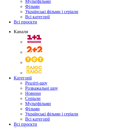
Мультфільми
Фільми
Українські фільми і серіали
Всі категорії
Всі проєкти
Канали
Категорії
Реаліті-шоу
Розважальні шоу
Новини
Серіали
Мультфільми
Фільми
Українські фільми і серіали
Всі категорії
Всі проєкти