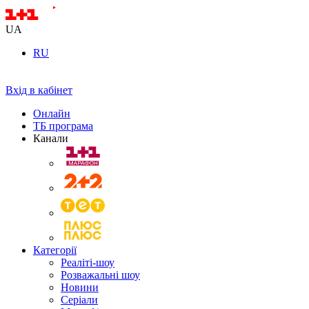
UA
RU
Вхід в кабінет
Онлайн
ТБ програма
Канали
Категорії
Реаліті-шоу
Розважальні шоу
Новини
Серіали