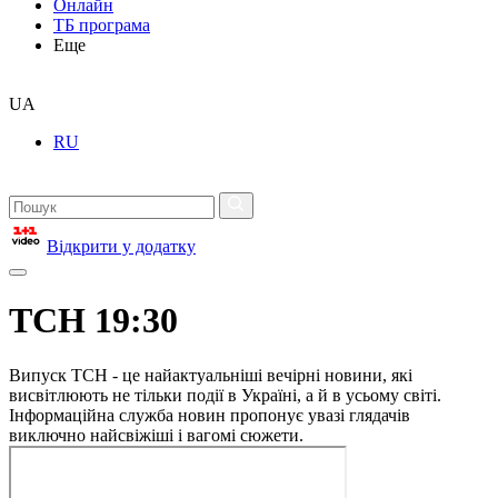
Онлайн
ТБ програма
Еще
UA
RU
Відкрити у додатку
ТСН 19:30
Випуск ТСН - це найактуальніші вечірні новини, які
висвітлюють не тільки події в Україні, а й в усьому світі.
Інформаційна служба новин пропонує увазі глядачів
виключно найсвіжіші і вагомі сюжети.