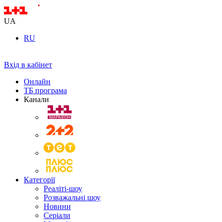
UA
RU
Вхід в кабінет
Онлайн
ТБ програма
Канали
Категорії
Реаліті-шоу
Розважальні шоу
Новини
Серіали