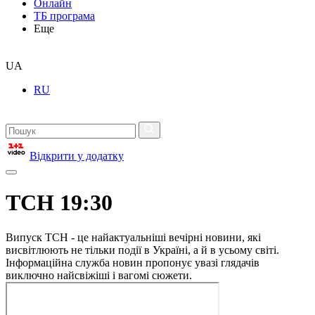
Онлайн
ТБ програма
Еще
UA
RU
Відкрити у додатку
ТСН 19:30
Випуск ТСН - це найактуальніші вечірні новини, які
висвітлюють не тільки події в Україні, а й в усьому світі.
Інформаційна служба новин пропонує увазі глядачів
виключно найсвіжіші і вагомі сюжети.