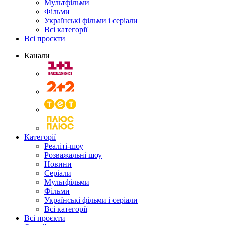
Мультфільми
Фільми
Українські фільми і серіали
Всі категорії
Всі проєкти
Канали
Категорії
Реаліті-шоу
Розважальні шоу
Новини
Серіали
Мультфільми
Фільми
Українські фільми і серіали
Всі категорії
Всі проєкти