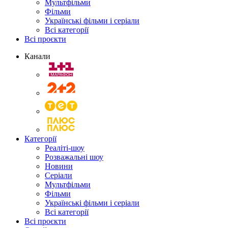
Мультфільми
Фільми
Українські фільми і серіали
Всі категорії
Всі проєкти
Канали
Категорії
Реаліті-шоу
Розважальні шоу
Новини
Серіали
Мультфільми
Фільми
Українські фільми і серіали
Всі категорії
Всі проєкти