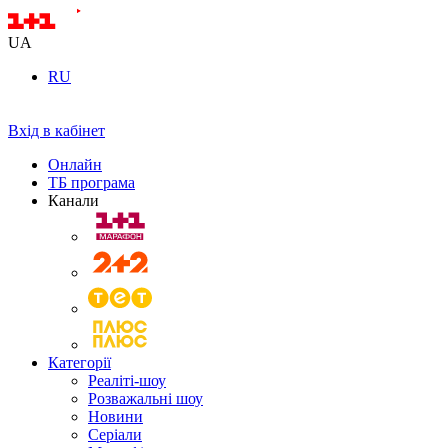
UA
RU
Вхід в кабінет
Онлайн
ТБ програма
Канали
Категорії
Реаліті-шоу
Розважальні шоу
Новини
Серіали