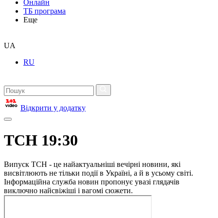
Онлайн
ТБ програма
Еще
UA
RU
Відкрити у додатку
ТСН 19:30
Випуск ТСН - це найактуальніші вечірні новини, які
висвітлюють не тільки події в Україні, а й в усьому світі.
Інформаційна служба новин пропонує увазі глядачів
виключно найсвіжіші і вагомі сюжети.