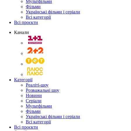
Мультфільми
Фільми
Українські фільми і серіали
Всі категорії
Всі проєкти
Канали
Категорії
Реаліті-шоу
Розважальні шоу
Новини
Серіали
Мультфільми
Фільми
Українські фільми і серіали
Всі категорії
Всі проєкти