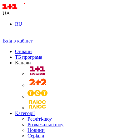
UA
RU
Вхід в кабінет
Онлайн
ТБ програма
Канали
Категорії
Реаліті-шоу
Розважальні шоу
Новини
Серіали