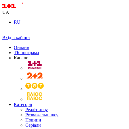
UA
RU
Вхід в кабінет
Онлайн
ТБ програма
Канали
Категорії
Реаліті-шоу
Розважальні шоу
Новини
Серіали