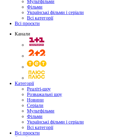
Мультфільми
Фільми
Українські фільми і серіали
Всі категорії
Всі проєкти
Канали
Категорії
Реаліті-шоу
Розважальні шоу
Новини
Серіали
Мультфільми
Фільми
Українські фільми і серіали
Всі категорії
Всі проєкти