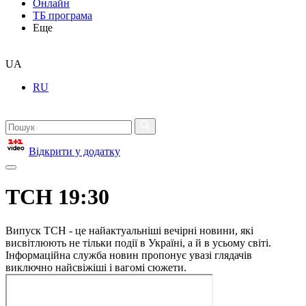
Онлайн
ТБ програма
Еще
UA
RU
Відкрити у додатку
ТСН 19:30
Випуск ТСН - це найактуальніші вечірні новини, які
висвітлюють не тільки події в Україні, а й в усьому світі.
Інформаційна служба новин пропонує увазі глядачів
виключно найсвіжіші і вагомі сюжети.