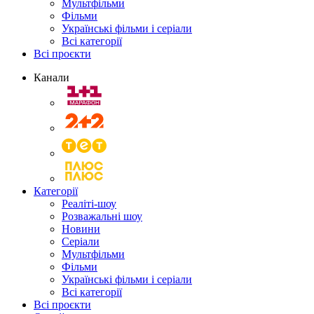
Мультфільми
Фільми
Українські фільми і серіали
Всі категорії
Всі проєкти
Канали
Категорії
Реаліті-шоу
Розважальні шоу
Новини
Серіали
Мультфільми
Фільми
Українські фільми і серіали
Всі категорії
Всі проєкти