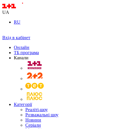
UA
RU
Вхід в кабінет
Онлайн
ТБ програма
Канали
Категорії
Реаліті-шоу
Розважальні шоу
Новини
Серіали