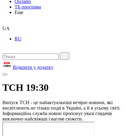
Онлайн
ТБ програма
Еще
UA
RU
Відкрити у додатку
ТСН 19:30
Випуск ТСН - це найактуальніші вечірні новини, які
висвітлюють не тільки події в Україні, а й в усьому світі.
Інформаційна служба новин пропонує увазі глядачів
виключно найсвіжіші і вагомі сюжети.