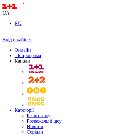
UA
RU
Вхід в кабінет
Онлайн
ТБ програма
Канали
Категорії
Реаліті-шоу
Розважальні шоу
Новини
Серіали