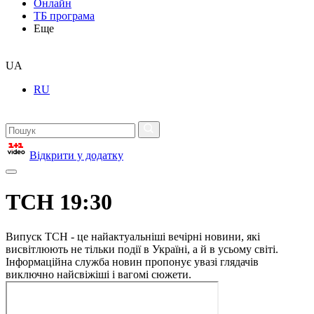
Онлайн
ТБ програма
Еще
UA
RU
Відкрити у додатку
ТСН 19:30
Випуск ТСН - це найактуальніші вечірні новини, які
висвітлюють не тільки події в Україні, а й в усьому світі.
Інформаційна служба новин пропонує увазі глядачів
виключно найсвіжіші і вагомі сюжети.