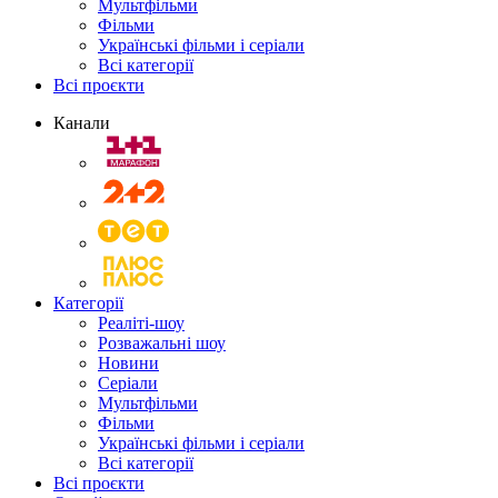
Мультфільми
Фільми
Українські фільми і серіали
Всі категорії
Всі проєкти
Канали
Категорії
Реаліті-шоу
Розважальні шоу
Новини
Серіали
Мультфільми
Фільми
Українські фільми і серіали
Всі категорії
Всі проєкти