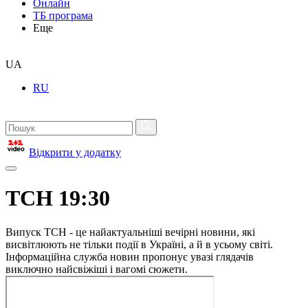
Онлайн
ТБ програма
Еще
UA
RU
Відкрити у додатку
ТСН 19:30
Випуск ТСН - це найактуальніші вечірні новини, які
висвітлюють не тільки події в Україні, а й в усьому світі.
Інформаційна служба новин пропонує увазі глядачів
виключно найсвіжіші і вагомі сюжети.