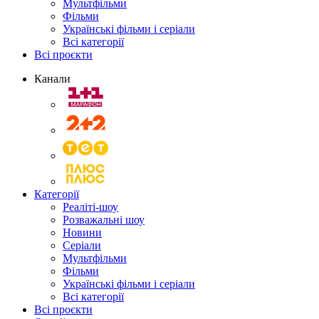
Мультфільми
Фільми
Українські фільми і серіали
Всі категорії
Всі проєкти
Канали
Категорії
Реаліті-шоу
Розважальні шоу
Новини
Серіали
Мультфільми
Фільми
Українські фільми і серіали
Всі категорії
Всі проєкти