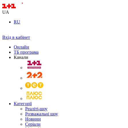
UA
RU
Вхід в кабінет
Онлайн
ТБ програма
Канали
Категорії
Реаліті-шоу
Розважальні шоу
Новини
Серіали