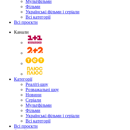
Мультфільми
Фільми
Українські фільми і серіали
Всі категорії
Всі проєкти
Канали
Категорії
Реаліті-шоу
Розважальні шоу
Новини
Серіали
Мультфільми
Фільми
Українські фільми і серіали
Всі категорії
Всі проєкти