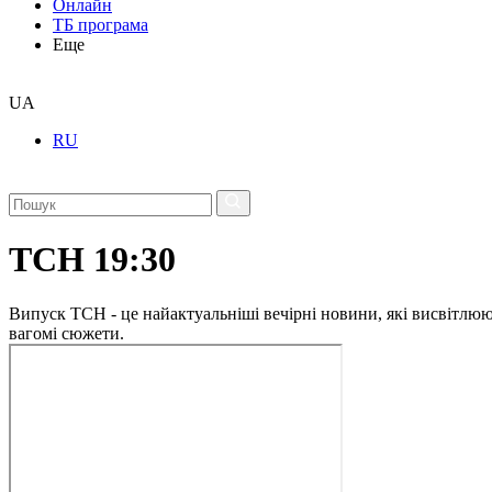
Онлайн
ТБ програма
Еще
UA
RU
ТСН 19:30
Випуск ТСН - це найактуальніші вечірні новини, які висвітлюють
вагомі сюжети.