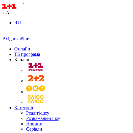
UA
RU
Вхід в кабінет
Онлайн
ТБ програма
Канали
Категорії
Реаліті-шоу
Розважальні шоу
Новини
Серіали