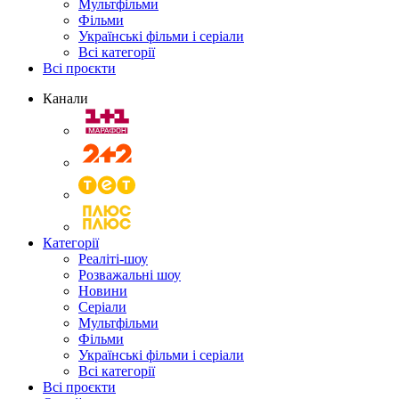
Мультфільми
Фільми
Українські фільми і серіали
Всі категорії
Всі проєкти
Канали
Категорії
Реаліті-шоу
Розважальні шоу
Новини
Серіали
Мультфільми
Фільми
Українські фільми і серіали
Всі категорії
Всі проєкти