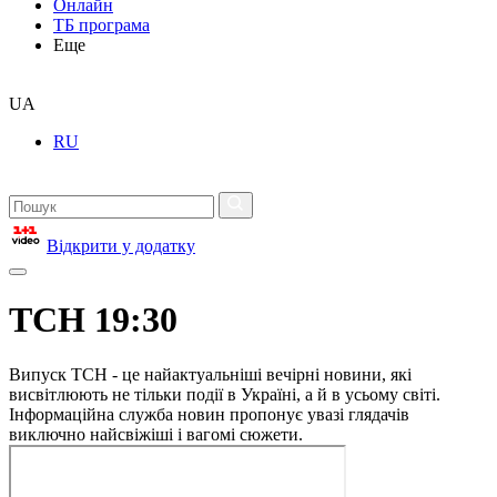
Онлайн
ТБ програма
Еще
UA
RU
Відкрити у додатку
ТСН 19:30
Випуск ТСН - це найактуальніші вечірні новини, які
висвітлюють не тільки події в Україні, а й в усьому світі.
Інформаційна служба новин пропонує увазі глядачів
виключно найсвіжіші і вагомі сюжети.