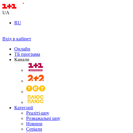
UA
RU
Вхід в кабінет
Онлайн
ТБ програма
Канали
Категорії
Реаліті-шоу
Розважальні шоу
Новини
Серіали