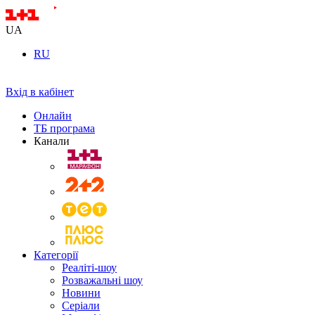
UA
RU
Вхід в кабінет
Онлайн
ТБ програма
Канали
Категорії
Реаліті-шоу
Розважальні шоу
Новини
Серіали