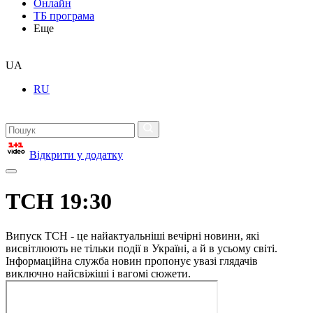
Онлайн
ТБ програма
Еще
UA
RU
Відкрити у додатку
ТСН 19:30
Випуск ТСН - це найактуальніші вечірні новини, які
висвітлюють не тільки події в Україні, а й в усьому світі.
Інформаційна служба новин пропонує увазі глядачів
виключно найсвіжіші і вагомі сюжети.