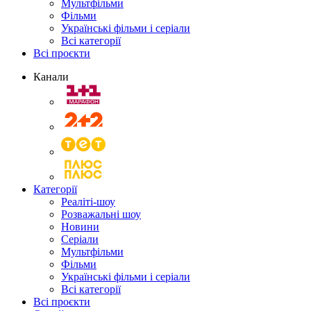
Мультфільми
Фільми
Українські фільми і серіали
Всі категорії
Всі проєкти
Канали
Категорії
Реаліті-шоу
Розважальні шоу
Новини
Серіали
Мультфільми
Фільми
Українські фільми і серіали
Всі категорії
Всі проєкти