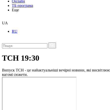
Онлайн
ТБ програма
Еще
UA
RU
ТСН 19:30
Випуск ТСН - це найактуальніші вечірні новини, які висвітлюють
вагомі сюжети.