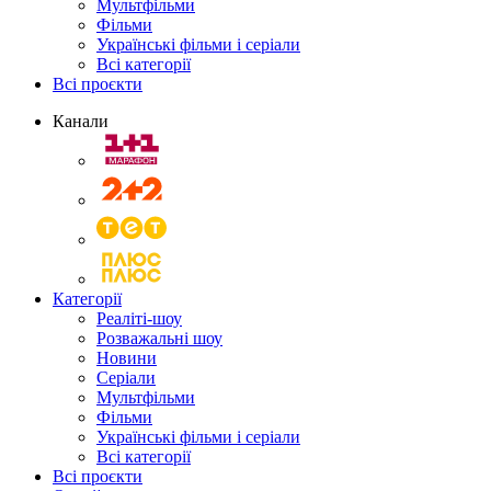
Мультфільми
Фільми
Українські фільми і серіали
Всі категорії
Всі проєкти
Канали
Категорії
Реаліті-шоу
Розважальні шоу
Новини
Серіали
Мультфільми
Фільми
Українські фільми і серіали
Всі категорії
Всі проєкти