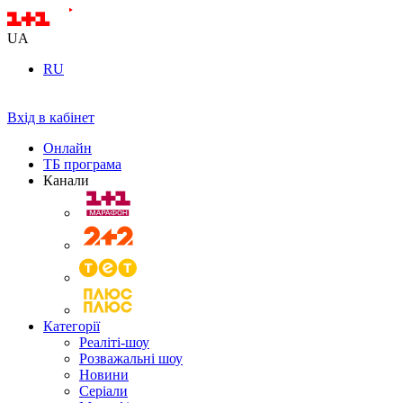
UA
RU
Вхід в кабінет
Онлайн
ТБ програма
Канали
Категорії
Реаліті-шоу
Розважальні шоу
Новини
Серіали