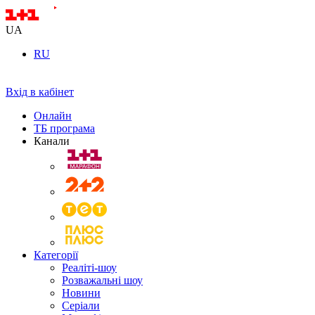
UA
RU
Вхід в кабінет
Онлайн
ТБ програма
Канали
Категорії
Реаліті-шоу
Розважальні шоу
Новини
Серіали