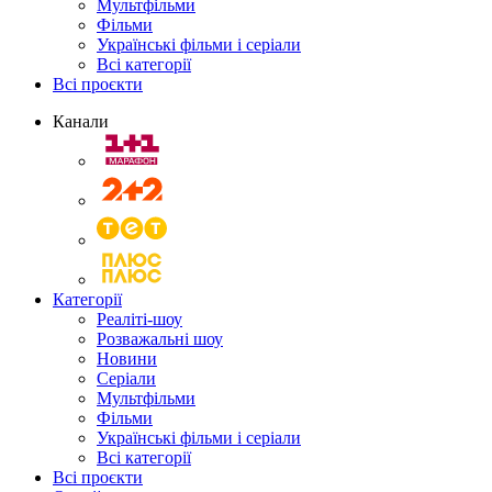
Мультфільми
Фільми
Українські фільми і серіали
Всі категорії
Всі проєкти
Канали
Категорії
Реаліті-шоу
Розважальні шоу
Новини
Серіали
Мультфільми
Фільми
Українські фільми і серіали
Всі категорії
Всі проєкти