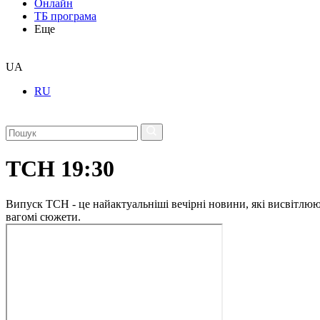
Онлайн
ТБ програма
Еще
UA
RU
ТСН 19:30
Випуск ТСН - це найактуальніші вечірні новини, які висвітлюють
вагомі сюжети.