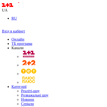
UA
RU
Вхід в кабінет
Онлайн
ТБ програма
Канали
Категорії
Реаліті-шоу
Розважальні шоу
Новини
Серіали