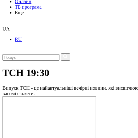
Онлайн
ТБ програма
Еще
UA
RU
ТСН 19:30
Випуск ТСН - це найактуальніші вечірні новини, які висвітлюють
вагомі сюжети.