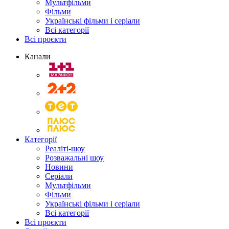
Мультфільми
Фільми
Українські фільми і серіали
Всі категорії
Всі проєкти
Канали
Категорії
Реаліті-шоу
Розважальні шоу
Новини
Серіали
Мультфільми
Фільми
Українські фільми і серіали
Всі категорії
Всі проєкти