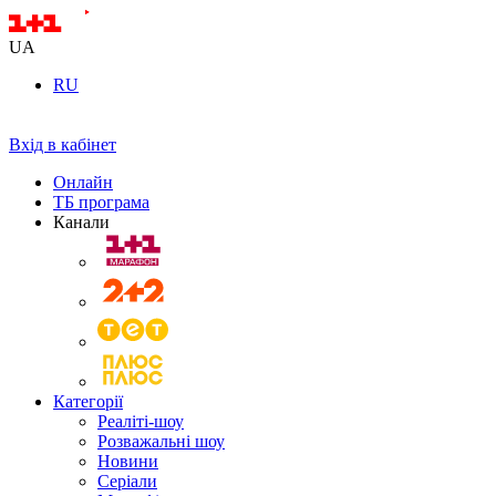
UA
RU
Вхід в кабінет
Онлайн
ТБ програма
Канали
Категорії
Реаліті-шоу
Розважальні шоу
Новини
Серіали