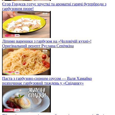
Єгор Гордєєв готує хрусткі та ароматні гарячі бутерброди з
гарбузовим пюре!
Ліпимо вареники з гарбузом на «Чоловічій кухні»!
Оригінальний рецепт Руслана Сенічкіна
Паста з гарбузово-сирним соусом — Валя Хамайко
розпочинає гарбузовий тиждень у «Сніданку»