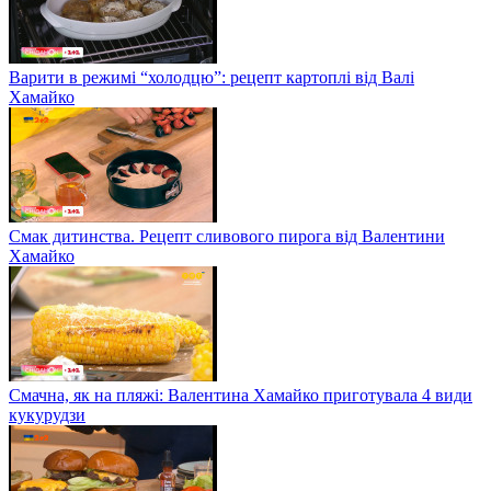
Варити в режимі “холодцю”: рецепт картоплі від Валі
Хамайко
Смак дитинства. Рецепт сливового пирога від Валентини
Хамайко
Смачна, як на пляжі: Валентина Хамайко приготувала 4 види
кукурудзи