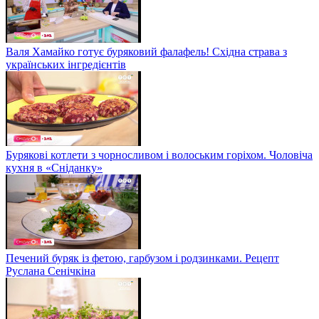
Валя Хамайко готує буряковий фалафель! Східна страва з
українських інгредієнтів
Бурякові котлети з чорносливом і волоським горіхом. Чоловіча
кухня в «Сніданку»
Печений буряк із фетою, гарбузом і родзинками. Рецепт
Руслана Сенічкіна