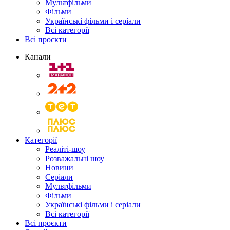
Мультфільми
Фільми
Українські фільми і серіали
Всі категорії
Всі проєкти
Канали
Категорії
Реаліті-шоу
Розважальні шоу
Новини
Серіали
Мультфільми
Фільми
Українські фільми і серіали
Всі категорії
Всі проєкти