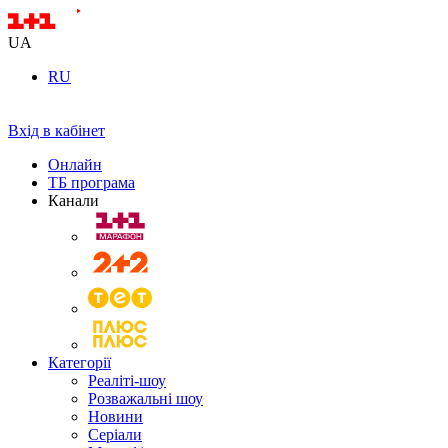
UA
RU
Вхід в кабінет
Онлайн
ТБ програма
Канали
Категорії
Реаліті-шоу
Розважальні шоу
Новини
Серіали