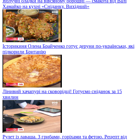
Яблучні оладки на вівсяному борошні — смакота від Валі
Хамайко на кухні «Сніданку. Вихідний»
Історикиня Олена Брайченко готує деруни по-українськи, які
підкорили Британію
Лінивий хачапурі на сковорідці! Готуємо сніданок за 15
хвилин
Рулет із лаваша. З грибами, горіхами та фетою. Рецепт від