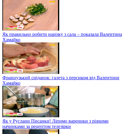
Як правильно робити нарізку з сала – показала Валентина
Хамайко
Французький сніданок: галета з персиком від Валентини
Хамайко
Як у Руслани Писанки! Ліпимо вареники з різними
начинками за рецептом телезірки