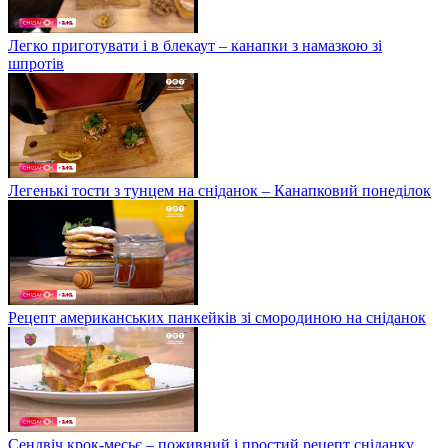
Легко приготувати і в блекаут – канапки з намазкою зі
шпротів
Легенькі тости з тунцем на сніданок – Канапковий понеділок
Рецепт американських панкейків зі смородиною на сніданок
Сендвіч крок-месьє – поживний і простий рецепт сніданку