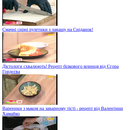
Смачні сирні рулетики з лавашу на Сніданок!
Дієтологи схвалюють! Рецепт білкового млинця від Єгора
Гордєєва
Вареники з маком на заварному тісті - рецепт від Валентини
Хамайко