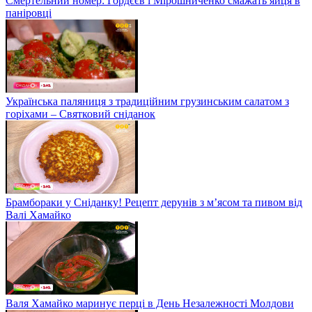
Смертельний номер: Гордєєв і Мірошниченко смажать яйця в
паніровці
Українська паляниця з традиційним грузинським салатом з
горіхами – Святковий сніданок
Брамбораки у Сніданку! Рецепт дерунів з м’ясом та пивом від
Валі Хамайко
Валя Хамайко маринує перці в День Незалежності Молдови