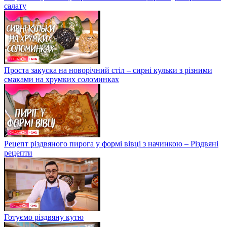
салату
Проста закуска на новорічний стіл – сирні кульки з різними
смаками на хрумких соломинках
Рецепт різдвяного пирога у формі вівці з начинкою – Різдвяні
рецепти
Готуємо різдвяну кутю