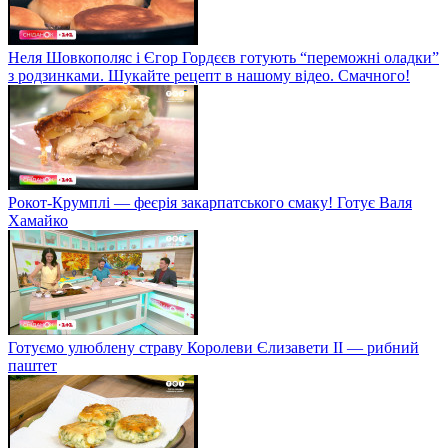
Неля Шовкополяс і Єгор Гордєєв готують “переможні оладки”
з родзинками. Шукайте рецепт в нашому відео. Смачного!
Рокот-Крумплі — феєрія закарпатського смаку! Готує Валя
Хамайко
Готуємо улюблену страву Королеви Єлизавети II — рибний
паштет