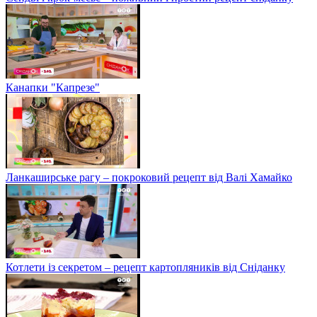
Канапки "Капрезе"
Ланкаширське рагу – покроковий рецепт від Валі Хамайко
Котлети із секретом – рецепт картопляників від Сніданку