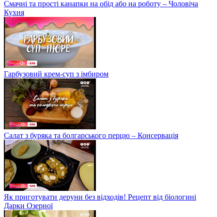
Смачні та прості канапки на обід або на роботу – Чоловіча
Кухня
Гарбузовий крем-суп з імбиром
Салат з буряка та болгарського перцю – Консервація
Як приготувати деруни без відходів! Рецепт від біологині
Дарки Озерної