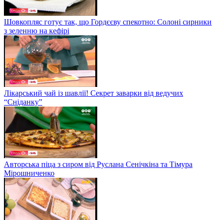
Шовкопляс готує так, що Гордєєву спекотно: Солоні сирники
з зеленню на кефірі
Лікарський чай із шавлії! Секрет заварки від ведучих
“Сніданку”
Авторська піца з сиром від Руслана Сенічкіна та Тімура
Мірошниченко