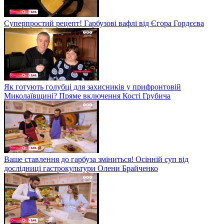
Суперпростий рецепт! Гарбузові вафлі від Єгора Гордєєва
Як готують голубці для захисників у прифронтовій
Миколаївщині? Пряме включення Кості Грубича
Ваше ставлення до гарбуза зміниться! Осінній суп від
дослідниці гастрокультури Олени Брайченко