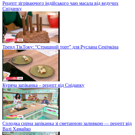
Рецепт зігріваючого індійського чаю масала від ведучих
Сніданку
Тренд ТікТоку: “Страшний торт” для Руслана Сенічкіна
Куряча запіканка – рецепт від Сніданку
Солодка сирна запіканка зі сметанною заливкою — рецепт від
Валі Хамайко