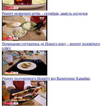
Рецепт незвичної шуби – скумбрія, замість оседедця
Починаємо готуватись до Нового року – рецепт чоловічого
олів'є
Рецепт полуничного бісквіту від Валентини Хамайко