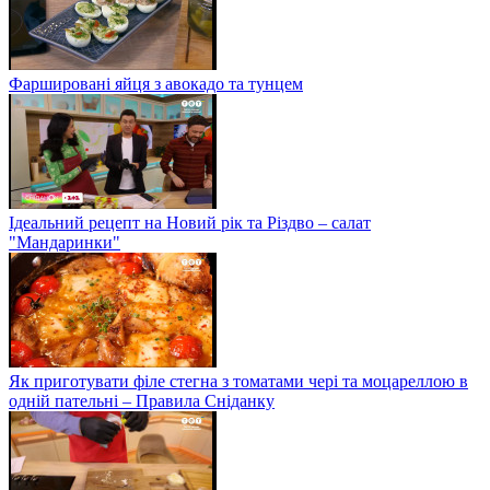
Фаршировані яйця з авокадо та тунцем
Ідеальний рецепт на Новий рік та Різдво – салат
"Мандаринки"
Як приготувати філе стегна з томатами чері та моцареллою в
одній пательні – Правила Сніданку