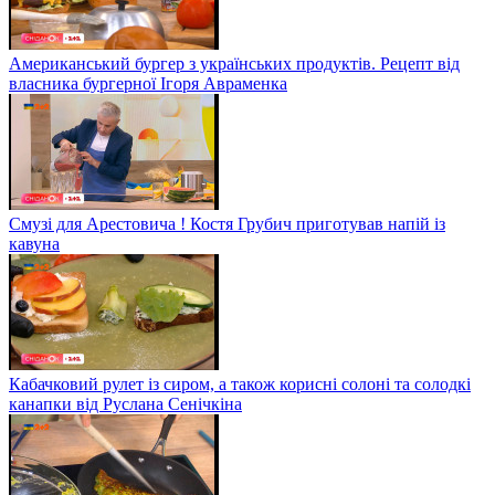
Американський бургер з українських продуктів. Рецепт від
власника бургерної Ігоря Авраменка
Смузі для Арестовича ! Костя Грубич приготував напій із
кавуна
Кабачковий рулет із сиром, а також корисні солоні та солодкі
канапки від Руслана Сенічкіна