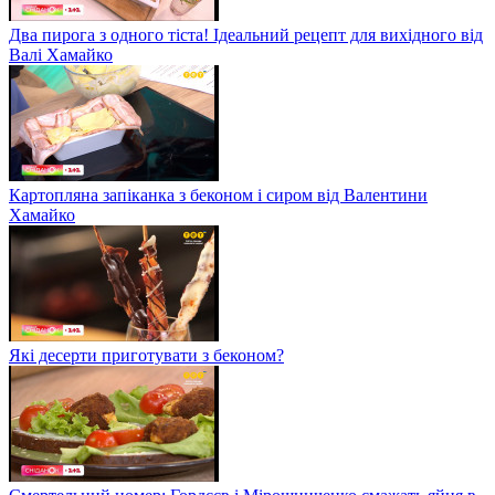
Два пирога з одного тіста! Ідеальний рецепт для вихідного від
Валі Хамайко
Картопляна запіканка з беконом і сиром від Валентини
Хамайко
Які десерти приготувати з беконом?