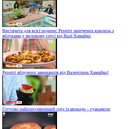
Вистачить для всієї родини: Рецепт запечених крилець з
яблуками у медовому соусі від Валі Хамайко
Рецепт яблучних завиванців від Валентини Хамайко!
Готуємо найпопулярніший соус із авокадо – гуакамоле