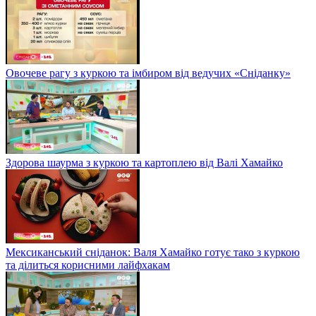
Овочеве рагу з куркою та імбиром від ведучих «Сніданку»
Здорова шаурма з куркою та картоплею від Валі Хамайко
Мексиканський сніданок: Валя Хамайко готує тако з куркою
та ділиться корисними лайфхакам