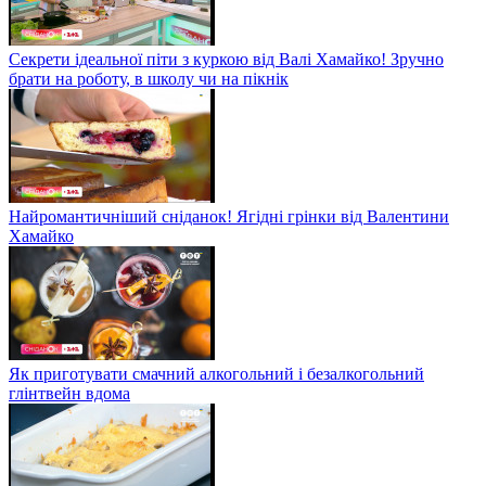
Секрети ідеальної піти з куркою від Валі Хамайко! Зручно
брати на роботу, в школу чи на пікнік
Найромантичніший сніданок! Ягідні грінки від Валентини
Хамайко
Як приготувати смачний алкогольний і безалкогольний
глінтвейн вдома