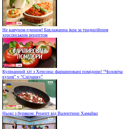
Не кавуном единим! Баклажанна ікра за традиційним
херсонським рецептом
Кулінарний хіт з Херсона: фаршировані помідори! “Чоловіча
кухня” у “Сніданку”
Ньокі з буряком: Рецепт від Валентини Хамайко