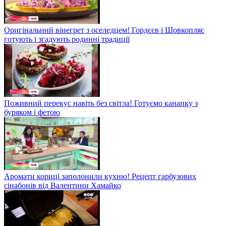
Оригінальний вінегрет з оселедцем! Гордєєв і Шовкопляс
готують і згадують родинні традиції
Поживний перекус навіть без світла! Готуємо канапку з
буряком і фетою
Аромати кориці заполонили кухню! Рецепт гарбузових
сінабонів від Валентини Хамайко