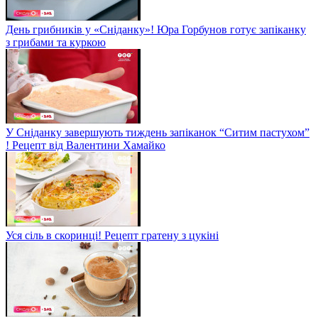
День грибників у «Сніданку»! Юра Горбунов готує запіканку
з грибами та куркою
У Сніданку завершують тиждень запіканок “Ситим пастухом”
! Рецепт від Валентини Хамайко
Уся сіль в скоринці! Рецепт гратену з цукіні