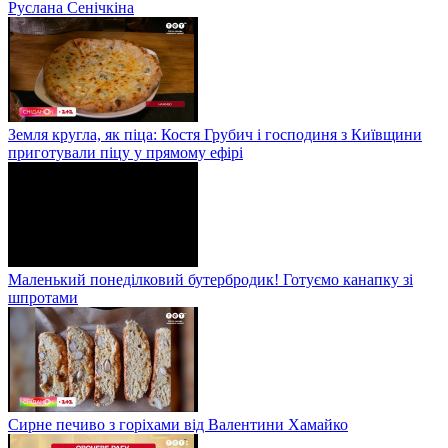
Руслана Сенічкіна
Земля кругла, як піца: Костя Грубич і господиня з Київщини
приготували піцу у прямому ефірі
Маленький понеділковий бутербродик! Готуємо канапку зі
шпротами
Сирне печиво з горіхами від Валентини Хамайко