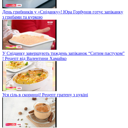
День грибників у «Сніданку»! Юра Горбунов готує запіканку
з грибами та куркою
У Сніданку завершують тиждень запіканок “Ситим пастухом”
! Рецепт від Валентини Хамайко
Уся сіль в скоринці! Рецепт гратену з цукіні