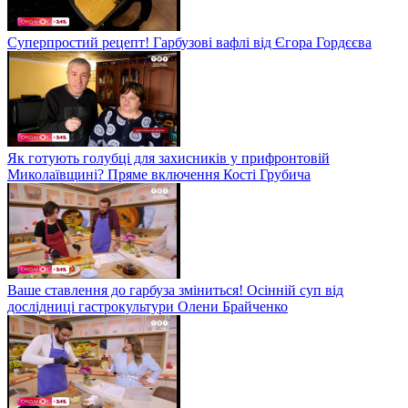
Суперпростий рецепт! Гарбузові вафлі від Єгора Гордєєва
Як готують голубці для захисників у прифронтовій
Миколаївщині? Пряме включення Кості Грубича
Ваше ставлення до гарбуза зміниться! Осінній суп від
дослідниці гастрокультури Олени Брайченко