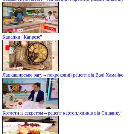
Канапки "Капрезе"
Ланкаширське рагу – покроковий рецепт від Валі Хамайко
Котлети із секретом – рецепт картопляників від Сніданку