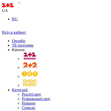
UA
RU
Вхід в кабінет
Онлайн
ТБ програма
Канали
Категорії
Реаліті-шоу
Розважальні шоу
Новини
Серіали