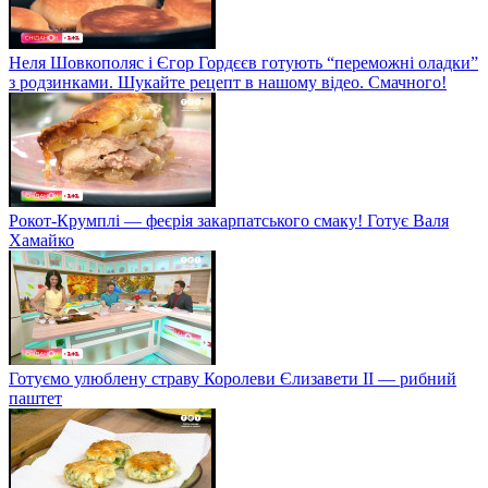
Неля Шовкополяс і Єгор Гордєєв готують “переможні оладки”
з родзинками. Шукайте рецепт в нашому відео. Смачного!
Рокот-Крумплі — феєрія закарпатського смаку! Готує Валя
Хамайко
Готуємо улюблену страву Королеви Єлизавети II — рибний
паштет