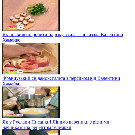
Як правильно робити нарізку з сала – показала Валентина
Хамайко
Французький сніданок: галета з персиком від Валентини
Хамайко
Як у Руслани Писанки! Ліпимо вареники з різними
начинками за рецептом телезірки