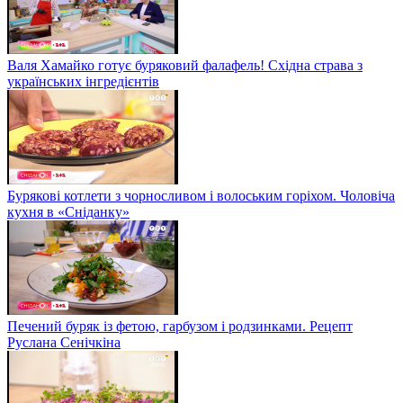
Валя Хамайко готує буряковий фалафель! Східна страва з
українських інгредієнтів
Бурякові котлети з чорносливом і волоським горіхом. Чоловіча
кухня в «Сніданку»
Печений буряк із фетою, гарбузом і родзинками. Рецепт
Руслана Сенічкіна