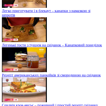
Легко приготувати і в блекаут – канапки з намазкою зі
шпротів
Легенькі тости з тунцем на сніданок – Канапковий понеділок
Рецепт американських панкейків зі смородиною на сніданок
Сендвіч крок-месьє – поживний і простий рецепт сніданку