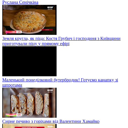
Руслана Сенічкіна
Земля кругла, як піца: Костя Грубич і господиня з Київщини
приготували піцу у прямому ефірі
Маленький понеділковий бутербродик! Готуємо канапку зі
шпротами
Сирне печиво з горіхами від Валентини Хамайко