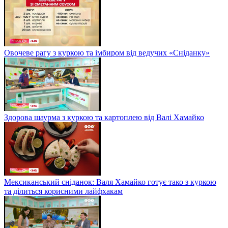
Овочеве рагу з куркою та імбиром від ведучих «Сніданку»
Здорова шаурма з куркою та картоплею від Валі Хамайко
Мексиканський сніданок: Валя Хамайко готує тако з куркою
та ділиться корисними лайфхакам