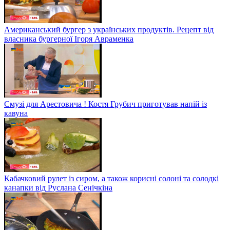
Американський бургер з українських продуктів. Рецепт від
власника бургерної Ігоря Авраменка
Смузі для Арестовича ! Костя Грубич приготував напій із
кавуна
Кабачковий рулет із сиром, а також корисні солоні та солодкі
канапки від Руслана Сенічкіна