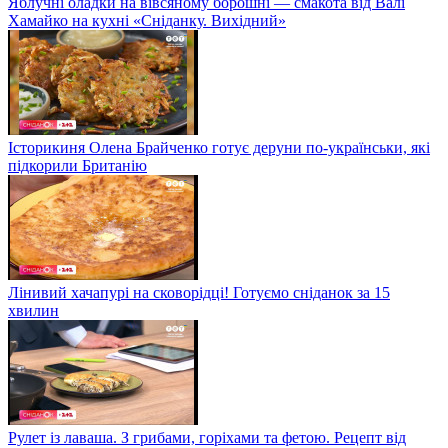
Яблучні оладки на вівсяному борошні — смакота від Валі
Хамайко на кухні «Сніданку. Вихідний»
Історикиня Олена Брайченко готує деруни по-українськи, які
підкорили Британію
Лінивий хачапурі на сковорідці! Готуємо сніданок за 15
хвилин
Рулет із лаваша. З грибами, горіхами та фетою. Рецепт від