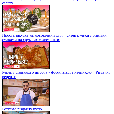
салату
Проста закуска на новорічний стіл – сирні кульки з різними
смаками на хрумких соломинках
Рецепт різдвяного пирога у формі вівці з начинкою – Різдвяні
рецепти
Готуємо різдвяну кутю