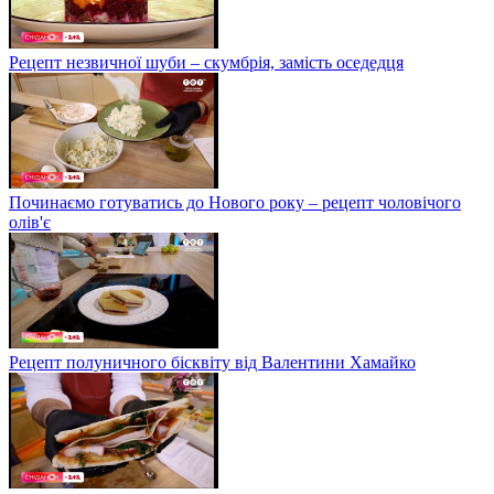
Рецепт незвичної шуби – скумбрія, замість оседедця
Починаємо готуватись до Нового року – рецепт чоловічого
олів'є
Рецепт полуничного бісквіту від Валентини Хамайко