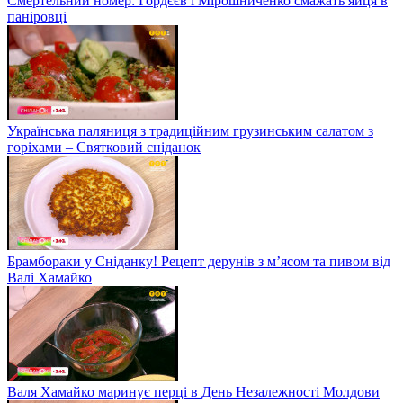
Смертельний номер: Гордєєв і Мірошниченко смажать яйця в
паніровці
Українська паляниця з традиційним грузинським салатом з
горіхами – Святковий сніданок
Брамбораки у Сніданку! Рецепт дерунів з м’ясом та пивом від
Валі Хамайко
Валя Хамайко маринує перці в День Незалежності Молдови