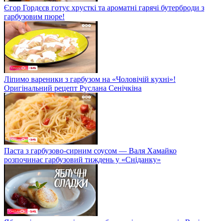
Єгор Гордєєв готує хрусткі та ароматні гарячі бутерброди з
гарбузовим пюре!
Ліпимо вареники з гарбузом на «Чоловічій кухні»!
Оригінальний рецепт Руслана Сенічкіна
Паста з гарбузово-сирним соусом — Валя Хамайко
розпочинає гарбузовий тиждень у «Сніданку»