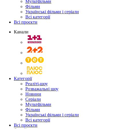
Мультфільми
Фільми
Українські фільми і серіали
Всі категорії
Всі проєкти
Канали
Категорії
Реаліті-шоу
Розважальні шоу
Новини
Серіали
Мультфільми
Фільми
Українські фільми і серіали
Всі категорії
Всі проєкти