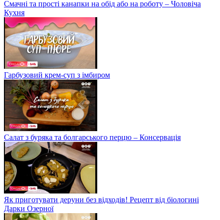
Смачні та прості канапки на обід або на роботу – Чоловіча
Кухня
Гарбузовий крем-суп з імбиром
Салат з буряка та болгарського перцю – Консервація
Як приготувати деруни без відходів! Рецепт від біологині
Дарки Озерної