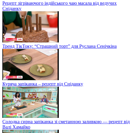
Рецепт зігріваючого індійського чаю масала від ведучих
Сніданку
Тренд ТікТоку: “Страшний торт” для Руслана Сенічкіна
Куряча запіканка – рецепт від Сніданку
Солодка сирна запіканка зі сметанною заливкою — рецепт від
Валі Хамайко