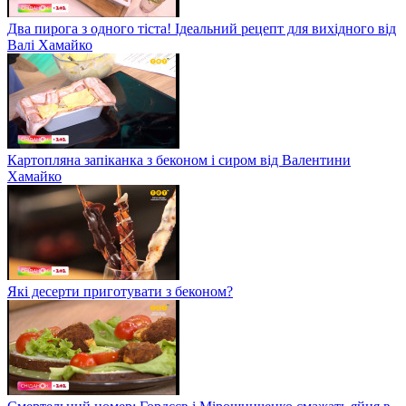
Два пирога з одного тіста! Ідеальний рецепт для вихідного від
Валі Хамайко
Картопляна запіканка з беконом і сиром від Валентини
Хамайко
Які десерти приготувати з беконом?