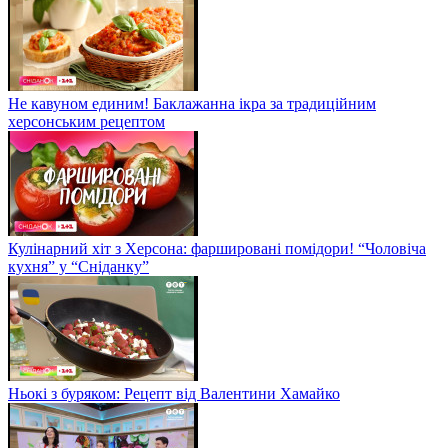
Не кавуном единим! Баклажанна ікра за традиційним
херсонським рецептом
Кулінарний хіт з Херсона: фаршировані помідори! “Чоловіча
кухня” у “Сніданку”
Ньокі з буряком: Рецепт від Валентини Хамайко