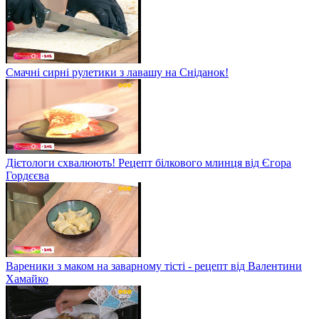
Смачні сирні рулетики з лавашу на Сніданок!
Дієтологи схвалюють! Рецепт білкового млинця від Єгора
Гордєєва
Вареники з маком на заварному тісті - рецепт від Валентини
Хамайко