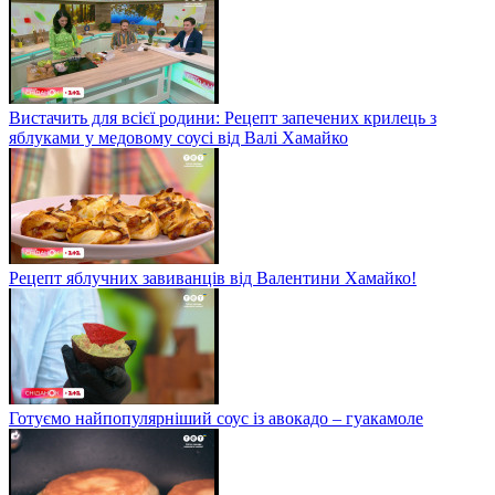
Вистачить для всієї родини: Рецепт запечених крилець з
яблуками у медовому соусі від Валі Хамайко
Рецепт яблучних завиванців від Валентини Хамайко!
Готуємо найпопулярніший соус із авокадо – гуакамоле