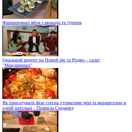
Фаршировані яйця з авокадо та тунцем
Ідеальний рецепт на Новий рік та Різдво – салат
"Мандаринки"
Як приготувати філе стегна з томатами чері та моцареллою в
одній пательні – Правила Сніданку