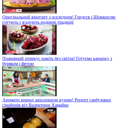
Оригінальний вінегрет з оселедцем! Гордєєв і Шовкопляс
готують і згадують родинні традиції
Поживний перекус навіть без світла! Готуємо канапку з
буряком і фетою
Аромати кориці заполонили кухню! Рецепт гарбузових
сінабонів від Валентини Хамайко