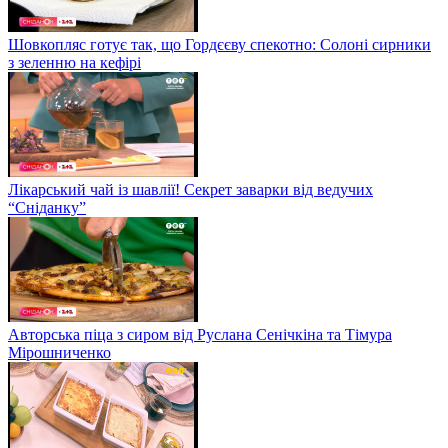
Шовкопляс готує так, що Гордєєву спекотно: Солоні сирники
з зеленню на кефірі
Лікарський чай із шавлії! Секрет заварки від ведучих
“Сніданку”
Авторська піца з сиром від Руслана Сенічкіна та Тімура
Мірошниченко