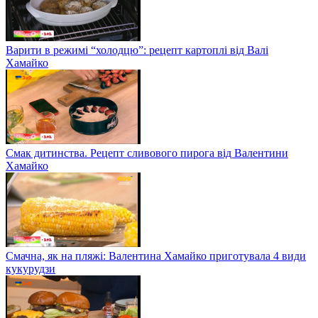
Варити в режимі “холодцю”: рецепт картоплі від Валі
Хамайко
Смак дитинства. Рецепт сливового пирога від Валентини
Хамайко
Смачна, як на пляжі: Валентина Хамайко приготувала 4 види
кукурудзи