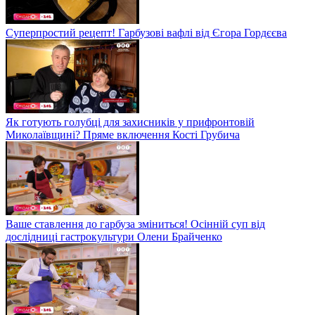
Суперпростий рецепт! Гарбузові вафлі від Єгора Гордєєва
Як готують голубці для захисників у прифронтовій
Миколаївщині? Пряме включення Кості Грубича
Ваше ставлення до гарбуза зміниться! Осінній суп від
дослідниці гастрокультури Олени Брайченко