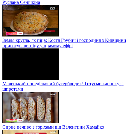
Руслана Сенічкіна
Земля кругла, як піца: Костя Грубич і господиня з Київщини
приготували піцу у прямому ефірі
Маленький понеділковий бутербродик! Готуємо канапку зі
шпротами
Сирне печиво з горіхами від Валентини Хамайко