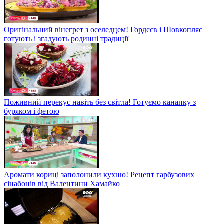
Оригінальний вінегрет з оселедцем! Гордєєв і Шовкопляс
готують і згадують родинні традиції
Поживний перекус навіть без світла! Готуємо канапку з
буряком і фетою
Аромати кориці заполонили кухню! Рецепт гарбузових
сінабонів від Валентини Хамайко