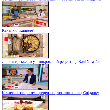
Канапки "Капрезе"
Ланкаширське рагу – покроковий рецепт від Валі Хамайко
Котлети із секретом – рецепт картопляників від Сніданку