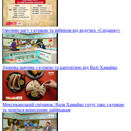
Овочеве рагу з куркою та імбиром від ведучих «Сніданку»
Здорова шаурма з куркою та картоплею від Валі Хамайко
Мексиканський сніданок: Валя Хамайко готує тако з куркою
та ділиться корисними лайфхакам