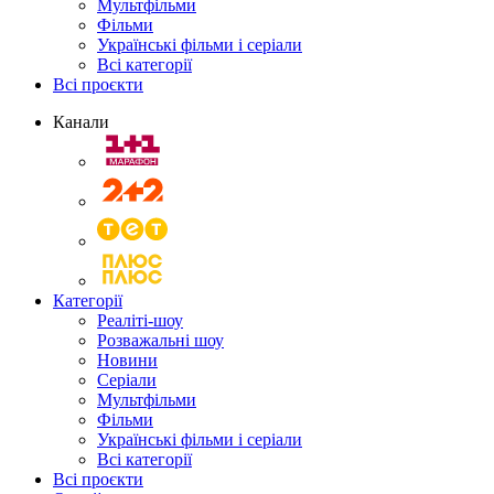
Мультфільми
Фільми
Українські фільми і серіали
Всі категорії
Всі проєкти
Канали
Категорії
Реаліті-шоу
Розважальні шоу
Новини
Серіали
Мультфільми
Фільми
Українські фільми і серіали
Всі категорії
Всі проєкти