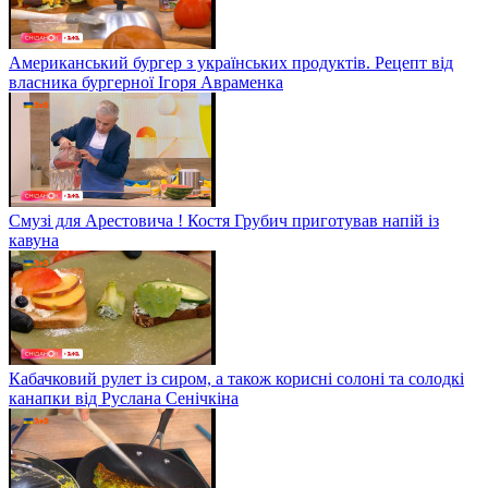
Американський бургер з українських продуктів. Рецепт від
власника бургерної Ігоря Авраменка
Смузі для Арестовича ! Костя Грубич приготував напій із
кавуна
Кабачковий рулет із сиром, а також корисні солоні та солодкі
канапки від Руслана Сенічкіна