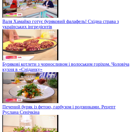
Валя Хамайко готує буряковий фалафель! Східна страва з
українських інгредієнтів
Бурякові котлети з чорносливом і волоським горіхом. Чоловіча
кухня в «Сніданку»
Печений буряк із фетою, гарбузом і родзинками. Рецепт
Руслана Сенічкіна