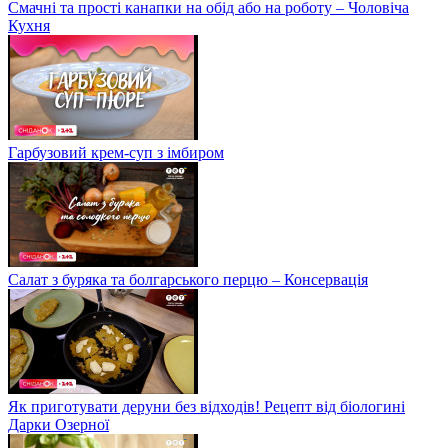
Смачні та прості канапки на обід або на роботу – Чоловіча
Кухня
Гарбузовий крем-суп з імбиром
Салат з буряка та болгарського перцю – Консервація
Як приготувати деруни без відходів! Рецепт від біологині
Дарки Озерної