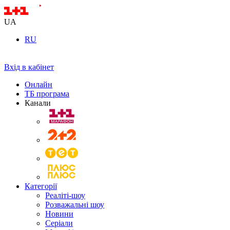
UA
RU
Вхід в кабінет
Онлайн
ТБ програма
Канали
Категорії
Реаліті-шоу
Розважальні шоу
Новини
Серіали