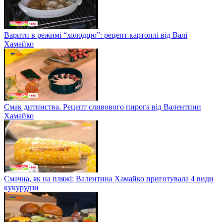
Варити в режимі “холодцю”: рецепт картоплі від Валі
Хамайко
Смак дитинства. Рецепт сливового пирога від Валентини
Хамайко
Смачна, як на пляжі: Валентина Хамайко приготувала 4 види
кукурудзи