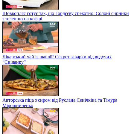
Шовкопляс готує так, що Гордєєву спекотно: Солоні сирники
з зеленню на кефірі
Лікарський чай із шавлії! Секрет заварки від ведучих
“Сніданку”
Авторська піца з сиром від Руслана Сенічкіна та Тімура
Мірошниченко