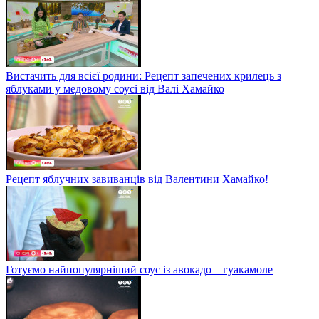
Вистачить для всієї родини: Рецепт запечених крилець з
яблуками у медовому соусі від Валі Хамайко
Рецепт яблучних завиванців від Валентини Хамайко!
Готуємо найпопулярніший соус із авокадо – гуакамоле