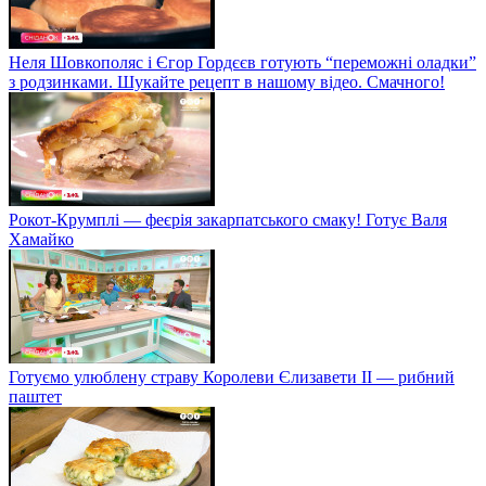
Неля Шовкополяс і Єгор Гордєєв готують “переможні оладки”
з родзинками. Шукайте рецепт в нашому відео. Смачного!
Рокот-Крумплі — феєрія закарпатського смаку! Готує Валя
Хамайко
Готуємо улюблену страву Королеви Єлизавети II — рибний
паштет