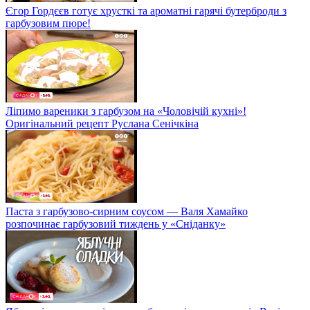
Єгор Гордєєв готує хрусткі та ароматні гарячі бутерброди з
гарбузовим пюре!
Ліпимо вареники з гарбузом на «Чоловічій кухні»!
Оригінальний рецепт Руслана Сенічкіна
Паста з гарбузово-сирним соусом — Валя Хамайко
розпочинає гарбузовий тиждень у «Сніданку»