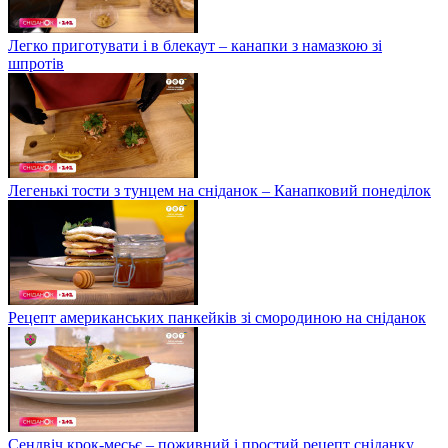
Легко приготувати і в блекаут – канапки з намазкою зі
шпротів
Легенькі тости з тунцем на сніданок – Канапковий понеділок
Рецепт американських панкейків зі смородиною на сніданок
Сендвіч крок-месьє – поживний і простий рецепт сніданку