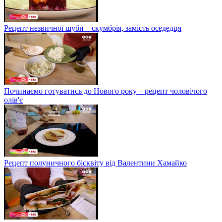
Рецепт незвичної шуби – скумбрія, замість оседедця
Починаємо готуватись до Нового року – рецепт чоловічого
олів'є
Рецепт полуничного бісквіту від Валентини Хамайко