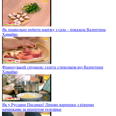
Як правильно робити нарізку з сала – показала Валентина
Хамайко
Французький сніданок: галета з персиком від Валентини
Хамайко
Як у Руслани Писанки! Ліпимо вареники з різними
начинками за рецептом телезірки