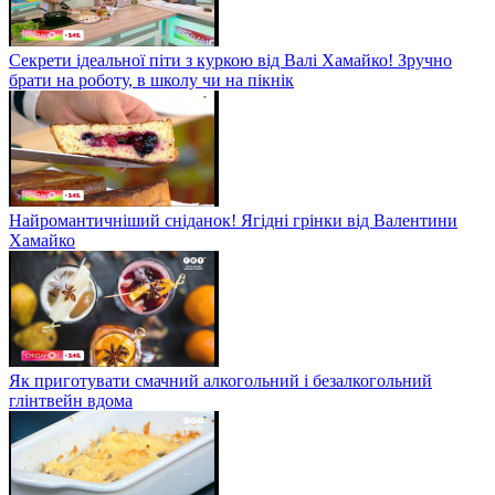
Секрети ідеальної піти з куркою від Валі Хамайко! Зручно
брати на роботу, в школу чи на пікнік
Найромантичніший сніданок! Ягідні грінки від Валентини
Хамайко
Як приготувати смачний алкогольний і безалкогольний
глінтвейн вдома