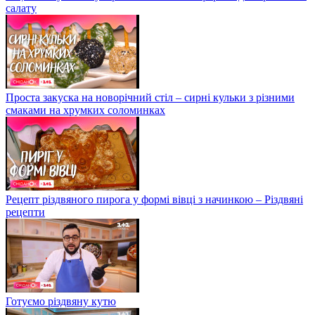
салату
Проста закуска на новорічний стіл – сирні кульки з різними
смаками на хрумких соломинках
Рецепт різдвяного пирога у формі вівці з начинкою – Різдвяні
рецепти
Готуємо різдвяну кутю