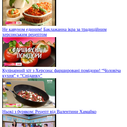
Не кавуном единим! Баклажанна ікра за традиційним
херсонським рецептом
Кулінарний хіт з Херсона: фаршировані помідори! “Чоловіча
кухня” у “Сніданку”
Ньокі з буряком: Рецепт від Валентини Хамайко