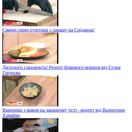
Смачні сирні рулетики з лавашу на Сніданок!
Дієтологи схвалюють! Рецепт білкового млинця від Єгора
Гордєєва
Вареники з маком на заварному тісті - рецепт від Валентини
Хамайко