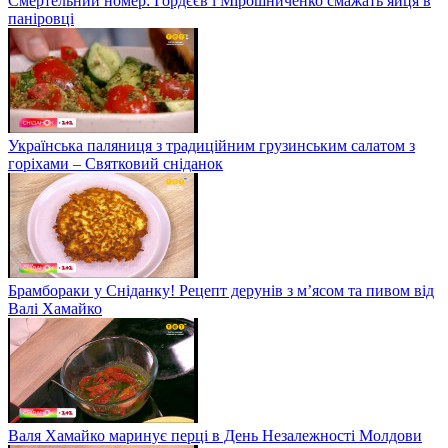
Смертельний номер: Гордєєв і Мірошниченко смажать яйця в
паніровці
Українська паляниця з традиційним грузинським салатом з
горіхами – Святковий сніданок
Брамбораки у Сніданку! Рецепт дерунів з м’ясом та пивом від
Валі Хамайко
Валя Хамайко маринує перці в День Незалежності Молдови