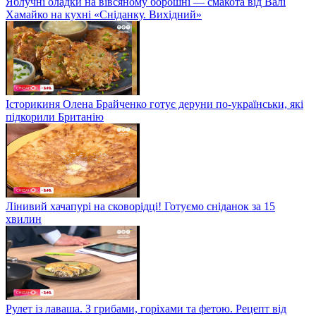
Яблучні оладки на вівсяному борошні — смакота від Валі
Хамайко на кухні «Сніданку. Вихідний»
Історикиня Олена Брайченко готує деруни по-українськи, які
підкорили Британію
Лінивий хачапурі на сковорідці! Готуємо сніданок за 15
хвилин
Рулет із лаваша. З грибами, горіхами та фетою. Рецепт від