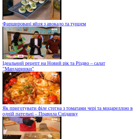
Фаршировані яйця з авокадо та тунцем
Ідеальний рецепт на Новий рік та Різдво – салат
"Мандаринки"
Як приготувати філе стегна з томатами чері та моцареллою в
одній пательні – Правила Сніданку