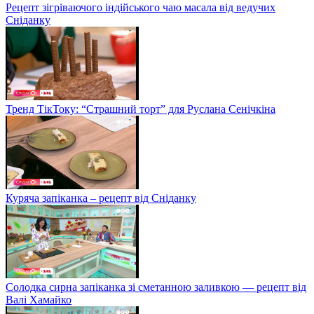
Рецепт зігріваючого індійського чаю масала від ведучих
Сніданку
Тренд ТікТоку: “Страшний торт” для Руслана Сенічкіна
Куряча запіканка – рецепт від Сніданку
Солодка сирна запіканка зі сметанною заливкою — рецепт від
Валі Хамайко