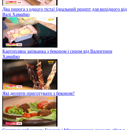
Два пирога з одного тіста! Ідеальний рецепт для вихідного від
Валі Хамайко
Картопляна запіканка з беконом і сиром від Валентини
Хамайко
Які десерти приготувати з беконом?