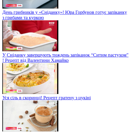
День грибників у «Сніданку»! Юра Горбунов готує запіканку
з грибами та куркою
У Сніданку завершують тиждень запіканок “Ситим пастухом”
! Рецепт від Валентини Хамайко
Уся сіль в скоринці! Рецепт гратену з цукіні