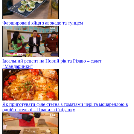
Фаршировані яйця з авокадо та тунцем
Ідеальний рецепт на Новий рік та Різдво – салат
"Мандаринки"
Як приготувати філе стегна з томатами чері та моцареллою в
одній пательні – Правила Сніданку