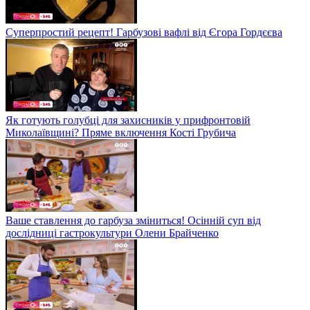
Суперпростий рецепт! Гарбузові вафлі від Єгора Гордєєва
Як готують голубці для захисників у прифронтовій
Миколаївщині? Пряме включення Кості Грубича
Ваше ставлення до гарбуза зміниться! Осінній суп від
дослідниці гастрокультури Олени Брайченко