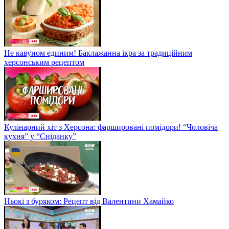
Не кавуном единим! Баклажанна ікра за традиційним
херсонським рецептом
Кулінарний хіт з Херсона: фаршировані помідори! “Чоловіча
кухня” у “Сніданку”
Ньокі з буряком: Рецепт від Валентини Хамайко