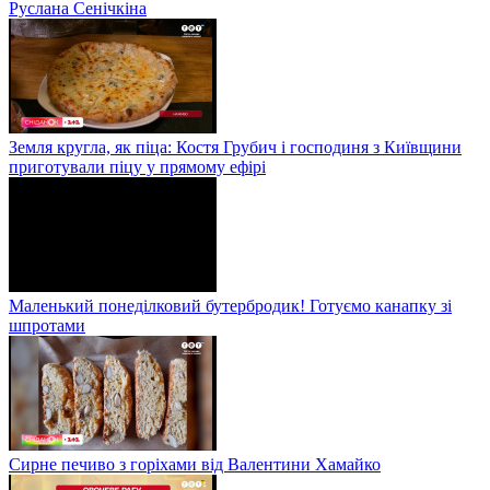
Руслана Сенічкіна
Земля кругла, як піца: Костя Грубич і господиня з Київщини
приготували піцу у прямому ефірі
Маленький понеділковий бутербродик! Готуємо канапку зі
шпротами
Сирне печиво з горіхами від Валентини Хамайко