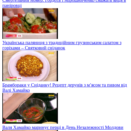
Смертельний номер: Гордєєв і Мірошниченко смажать яйця в
паніровці
Українська паляниця з традиційним грузинським салатом з
горіхами – Святковий сніданок
Брамбораки у Сніданку! Рецепт дерунів з м’ясом та пивом від
Валі Хамайко
Валя Хамайко маринує перці в День Незалежності Молдови