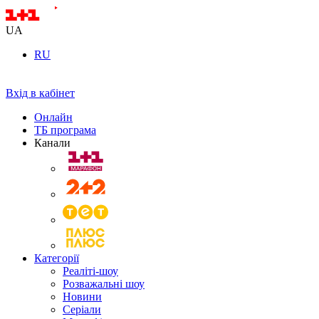
UA
RU
Вхід в кабінет
Онлайн
ТБ програма
Канали
Категорії
Реаліті-шоу
Розважальні шоу
Новини
Серіали