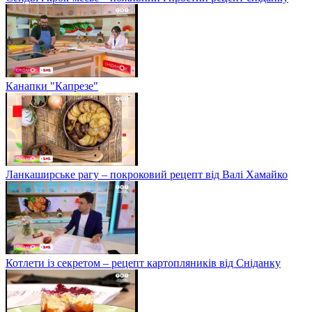
Канапки "Капрезе"
Ланкаширське рагу – покроковий рецепт від Валі Хамайко
Котлети із секретом – рецепт картопляників від Сніданку