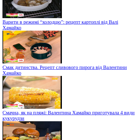
Варити в режимі “холодцю”: рецепт картоплі від Валі
Хамайко
Смак дитинства. Рецепт сливового пирога від Валентини
Хамайко
Смачна, як на пляжі: Валентина Хамайко приготувала 4 види
кукурудзи