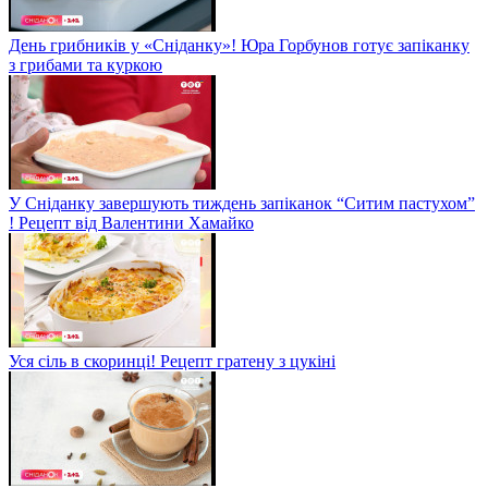
День грибників у «Сніданку»! Юра Горбунов готує запіканку
з грибами та куркою
У Сніданку завершують тиждень запіканок “Ситим пастухом”
! Рецепт від Валентини Хамайко
Уся сіль в скоринці! Рецепт гратену з цукіні