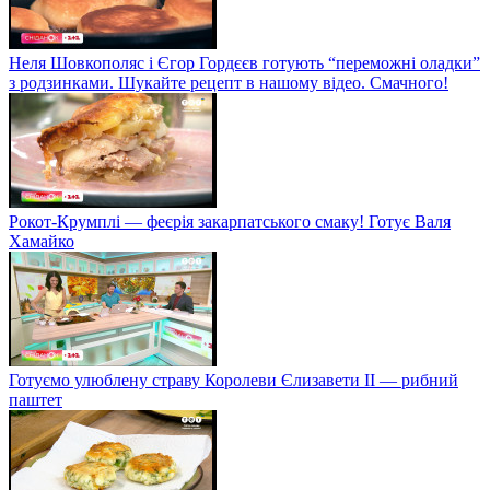
Неля Шовкополяс і Єгор Гордєєв готують “переможні оладки”
з родзинками. Шукайте рецепт в нашому відео. Смачного!
Рокот-Крумплі — феєрія закарпатського смаку! Готує Валя
Хамайко
Готуємо улюблену страву Королеви Єлизавети II — рибний
паштет