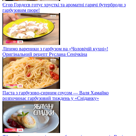
Єгор Гордєєв готує хрусткі та ароматні гарячі бутерброди з
гарбузовим пюре!
Ліпимо вареники з гарбузом на «Чоловічій кухні»!
Оригінальний рецепт Руслана Сенічкіна
Паста з гарбузово-сирним соусом — Валя Хамайко
розпочинає гарбузовий тиждень у «Сніданку»