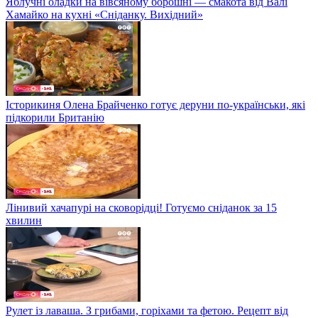
Яблучні оладки на вівсяному борошні — смакота від Валі
Хамайко на кухні «Сніданку. Вихідний»
Історикиня Олена Брайченко готує деруни по-українськи, які
підкорили Британію
Лінивий хачапурі на сковорідці! Готуємо сніданок за 15
хвилин
Рулет із лаваша. З грибами, горіхами та фетою. Рецепт від