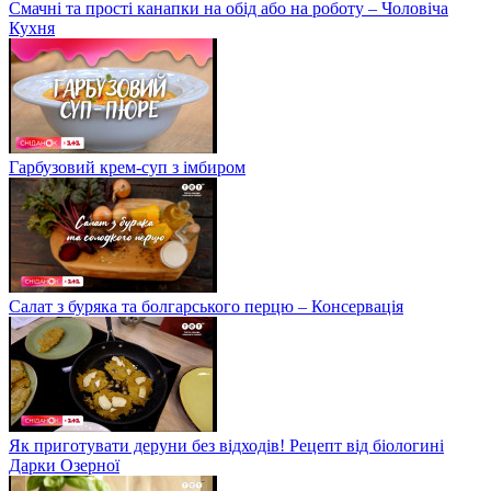
Смачні та прості канапки на обід або на роботу – Чоловіча
Кухня
Гарбузовий крем-суп з імбиром
Салат з буряка та болгарського перцю – Консервація
Як приготувати деруни без відходів! Рецепт від біологині
Дарки Озерної