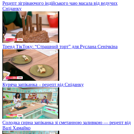
Рецепт зігріваючого індійського чаю масала від ведучих
Сніданку
Тренд ТікТоку: “Страшний торт” для Руслана Сенічкіна
Куряча запіканка – рецепт від Сніданку
Солодка сирна запіканка зі сметанною заливкою — рецепт від
Валі Хамайко