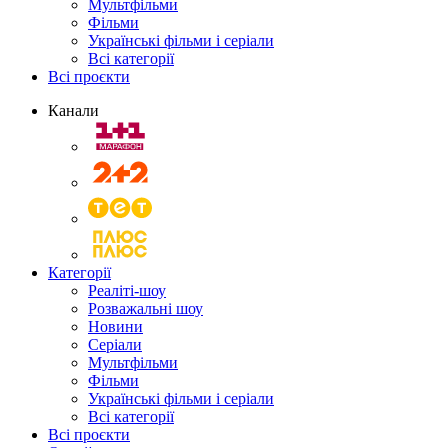
Мультфільми
Фільми
Українські фільми і серіали
Всі категорії
Всі проєкти
Канали
Категорії
Реаліті-шоу
Розважальні шоу
Новини
Серіали
Мультфільми
Фільми
Українські фільми і серіали
Всі категорії
Всі проєкти