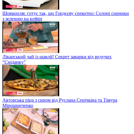
Шовкопляс готує так, що Гордєєву спекотно: Солоні сирники
з зеленню на кефірі
Лікарський чай із шавлії! Секрет заварки від ведучих
“Сніданку”
Авторська піца з сиром від Руслана Сенічкіна та Тімура
Мірошниченко