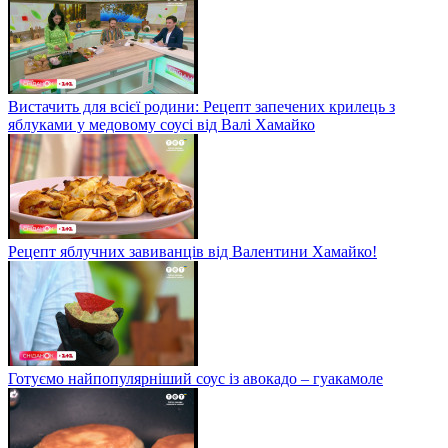
Вистачить для всієї родини: Рецепт запечених крилець з
яблуками у медовому соусі від Валі Хамайко
Рецепт яблучних завиванців від Валентини Хамайко!
Готуємо найпопулярніший соус із авокадо – гуакамоле