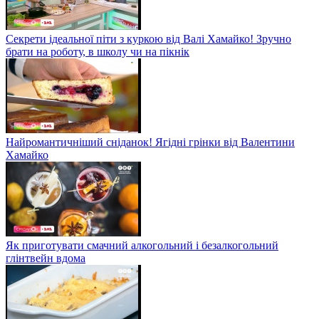
Секрети ідеальної піти з куркою від Валі Хамайко! Зручно
брати на роботу, в школу чи на пікнік
Найромантичніший сніданок! Ягідні грінки від Валентини
Хамайко
Як приготувати смачний алкогольний і безалкогольний
глінтвейн вдома