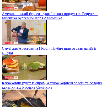
Американський бургер з українських продуктів. Рецепт від
власника бургерної Ігоря Авраменка
Смузі для Арестовича ! Костя Грубич приготував напій із
кавуна
Кабачковий рулет із сиром, а також корисні солоні та солодкі
канапки від Руслана Сенічкіна