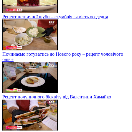
Рецепт незвичної шуби – скумбрія, замість оседедця
Починаємо готуватись до Нового року – рецепт чоловічого
олів'є
Рецепт полуничного бісквіту від Валентини Хамайко