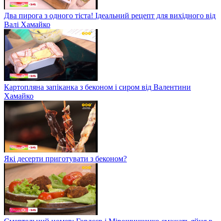
Два пирога з одного тіста! Ідеальний рецепт для вихідного від
Валі Хамайко
Картопляна запіканка з беконом і сиром від Валентини
Хамайко
Які десерти приготувати з беконом?