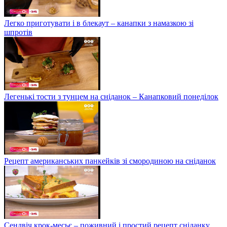
Легко приготувати і в блекаут – канапки з намазкою зі
шпротів
Легенькі тости з тунцем на сніданок – Канапковий понеділок
Рецепт американських панкейків зі смородиною на сніданок
Сендвіч крок-месьє – поживний і простий рецепт сніданку