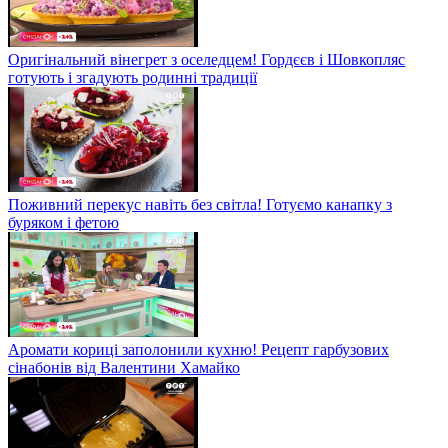
Оригінальний вінегрет з оселедцем! Гордєєв і Шовкопляс
готують і згадують родинні традиції
Поживний перекус навіть без світла! Готуємо канапку з
буряком і фетою
Аромати кориці заполонили кухню! Рецепт гарбузових
сінабонів від Валентини Хамайко