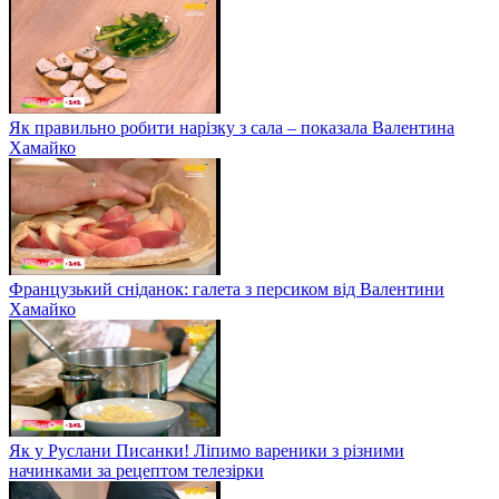
Як правильно робити нарізку з сала – показала Валентина
Хамайко
Французький сніданок: галета з персиком від Валентини
Хамайко
Як у Руслани Писанки! Ліпимо вареники з різними
начинками за рецептом телезірки