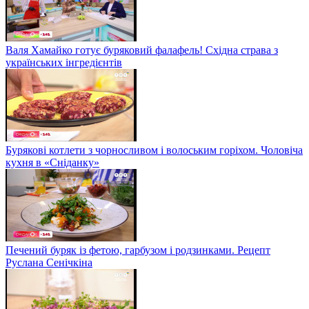
Валя Хамайко готує буряковий фалафель! Східна страва з
українських інгредієнтів
Бурякові котлети з чорносливом і волоським горіхом. Чоловіча
кухня в «Сніданку»
Печений буряк із фетою, гарбузом і родзинками. Рецепт
Руслана Сенічкіна