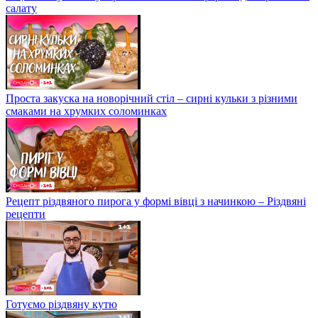
салату
Проста закуска на новорічний стіл – сирні кульки з різними
смаками на хрумких соломинках
Рецепт різдвяного пирога у формі вівці з начинкою – Різдвяні
рецепти
Готуємо різдвяну кутю