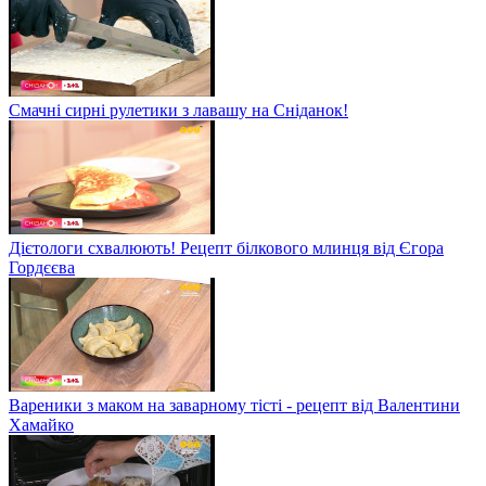
Смачні сирні рулетики з лавашу на Сніданок!
Дієтологи схвалюють! Рецепт білкового млинця від Єгора
Гордєєва
Вареники з маком на заварному тісті - рецепт від Валентини
Хамайко