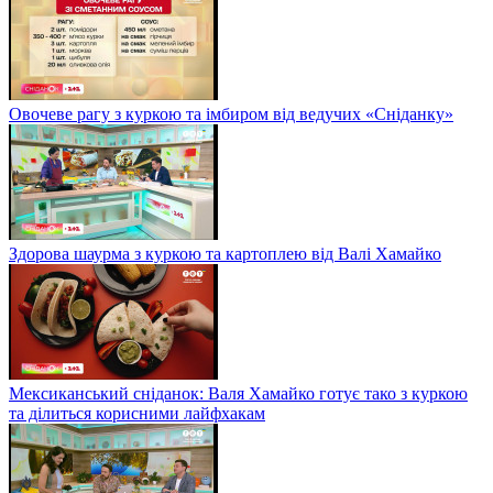
Овочеве рагу з куркою та імбиром від ведучих «Сніданку»
Здорова шаурма з куркою та картоплею від Валі Хамайко
Мексиканський сніданок: Валя Хамайко готує тако з куркою
та ділиться корисними лайфхакам