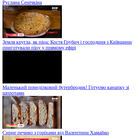
Руслана Сенічкіна
Земля кругла, як піца: Костя Грубич і господиня з Київщини
приготували піцу у прямому ефірі
Маленький понеділковий бутербродик! Готуємо канапку зі
шпротами
Сирне печиво з горіхами від Валентини Хамайко