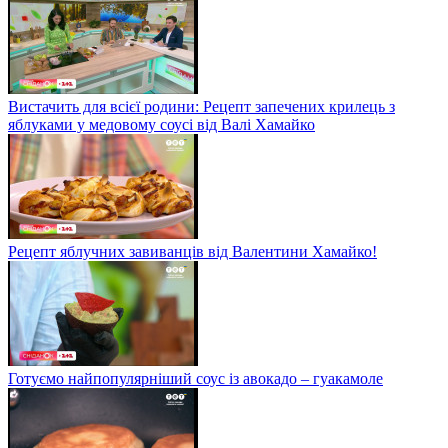
Вистачить для всієї родини: Рецепт запечених крилець з
яблуками у медовому соусі від Валі Хамайко
Рецепт яблучних завиванців від Валентини Хамайко!
Готуємо найпопулярніший соус із авокадо – гуакамоле