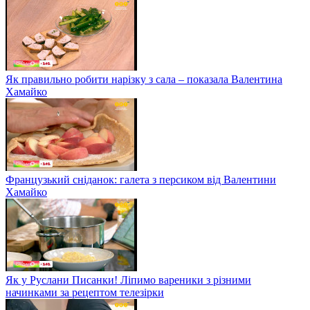
Як правильно робити нарізку з сала – показала Валентина
Хамайко
Французький сніданок: галета з персиком від Валентини
Хамайко
Як у Руслани Писанки! Ліпимо вареники з різними
начинками за рецептом телезірки