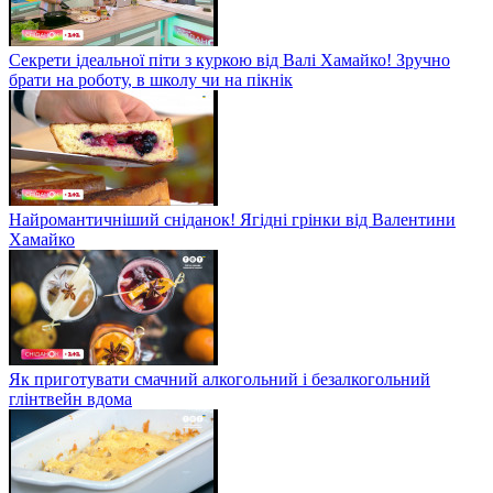
Секрети ідеальної піти з куркою від Валі Хамайко! Зручно
брати на роботу, в школу чи на пікнік
Найромантичніший сніданок! Ягідні грінки від Валентини
Хамайко
Як приготувати смачний алкогольний і безалкогольний
глінтвейн вдома