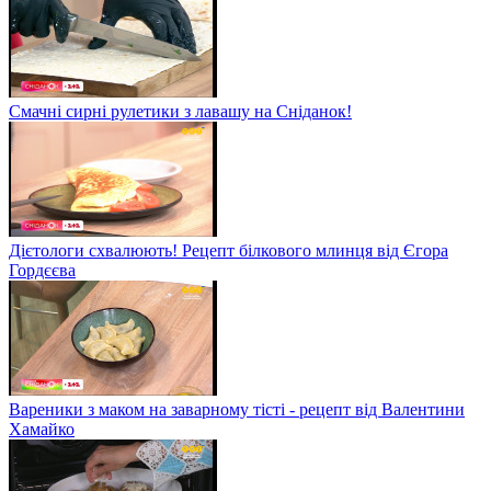
Смачні сирні рулетики з лавашу на Сніданок!
Дієтологи схвалюють! Рецепт білкового млинця від Єгора
Гордєєва
Вареники з маком на заварному тісті - рецепт від Валентини
Хамайко