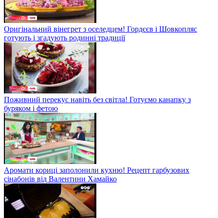
Оригінальний вінегрет з оселедцем! Гордєєв і Шовкопляс
готують і згадують родинні традиції
Поживний перекус навіть без світла! Готуємо канапку з
буряком і фетою
Аромати кориці заполонили кухню! Рецепт гарбузових
сінабонів від Валентини Хамайко