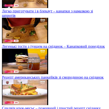
Легко приготувати і в блекаут – канапки з намазкою зі
шпротів
Легенькі тости з тунцем на сніданок – Канапковий понеділок
Рецепт американських панкейків зі смородиною на сніданок
Сендвіч крок-месьє – поживний і простий рецепт сніданку