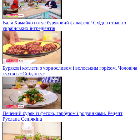
Валя Хамайко готує буряковий фалафель! Східна страва з
українських інгредієнтів
Бурякові котлети з чорносливом і волоським горіхом. Чоловіча
кухня в «Сніданку»
Печений буряк із фетою, гарбузом і родзинками. Рецепт
Руслана Сенічкіна