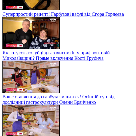
Суперпростий рецепт! Гарбузові вафлі від Єгора Гордєєва
Як готують голубці для захисників у прифронтовій
Миколаївщині? Пряме включення Кості Грубича
Ваше ставлення до гарбуза зміниться! Осінній суп від
дослідниці гастрокультури Олени Брайченко