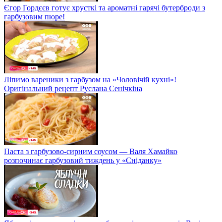
Єгор Гордєєв готує хрусткі та ароматні гарячі бутерброди з
гарбузовим пюре!
Ліпимо вареники з гарбузом на «Чоловічій кухні»!
Оригінальний рецепт Руслана Сенічкіна
Паста з гарбузово-сирним соусом — Валя Хамайко
розпочинає гарбузовий тиждень у «Сніданку»