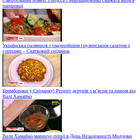
Смертельний номер: Гордєєв і Мірошниченко смажать яйця в
паніровці
Українська паляниця з традиційним грузинським салатом з
горіхами – Святковий сніданок
Брамбораки у Сніданку! Рецепт дерунів з м’ясом та пивом від
Валі Хамайко
Валя Хамайко маринує перці в День Незалежності Молдови