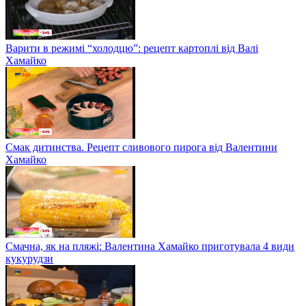
Варити в режимі “холодцю”: рецепт картоплі від Валі
Хамайко
Смак дитинства. Рецепт сливового пирога від Валентини
Хамайко
Смачна, як на пляжі: Валентина Хамайко приготувала 4 види
кукурудзи