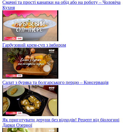
Смачні та прості канапки на обід або на роботу – Чоловіча
Кухня
Гарбузовий крем-суп з імбиром
Салат з буряка та болгарського перцю – Консервація
Як приготувати деруни без відходів! Рецепт від біологині
Дарки Озерної