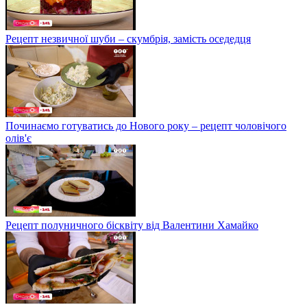
Рецепт незвичної шуби – скумбрія, замість оседедця
Починаємо готуватись до Нового року – рецепт чоловічого
олів'є
Рецепт полуничного бісквіту від Валентини Хамайко