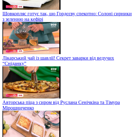
Шовкопляс готує так, що Гордєєву спекотно: Солоні сирники
з зеленню на кефірі
Лікарський чай із шавлії! Секрет заварки від ведучих
“Сніданку”
Авторська піца з сиром від Руслана Сенічкіна та Тімура
Мірошниченко