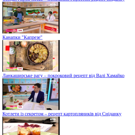
Канапки "Капрезе"
Ланкаширське рагу – покроковий рецепт від Валі Хамайко
Котлети із секретом – рецепт картопляників від Сніданку