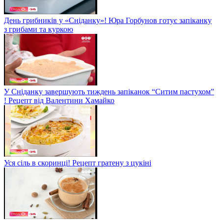
День грибників у «Сніданку»! Юра Горбунов готує запіканку
з грибами та куркою
У Сніданку завершують тиждень запіканок “Ситим пастухом”
! Рецепт від Валентини Хамайко
Уся сіль в скоринці! Рецепт гратену з цукіні