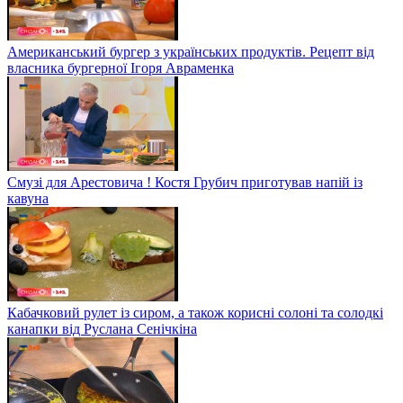
Американський бургер з українських продуктів. Рецепт від
власника бургерної Ігоря Авраменка
Смузі для Арестовича ! Костя Грубич приготував напій із
кавуна
Кабачковий рулет із сиром, а також корисні солоні та солодкі
канапки від Руслана Сенічкіна