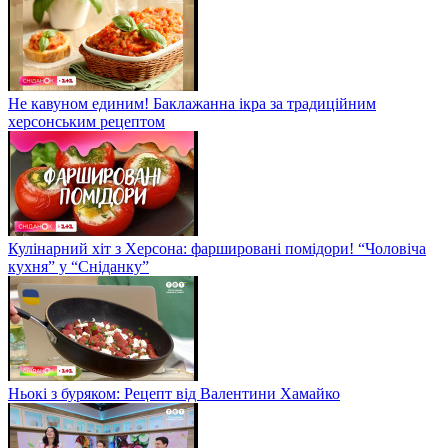
Не кавуном единим! Баклажанна ікра за традиційним
херсонським рецептом
Кулінарний хіт з Херсона: фаршировані помідори! “Чоловіча
кухня” у “Сніданку”
Ньокі з буряком: Рецепт від Валентини Хамайко