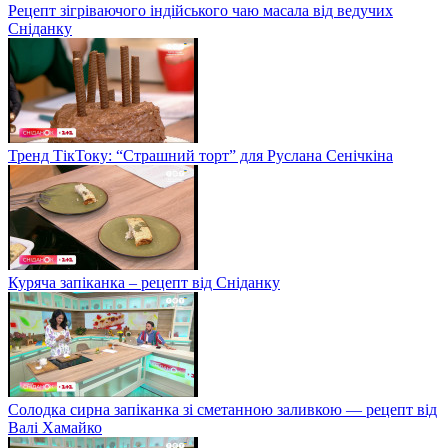
Рецепт зігріваючого індійського чаю масала від ведучих
Сніданку
Тренд ТікТоку: “Страшний торт” для Руслана Сенічкіна
Куряча запіканка – рецепт від Сніданку
Солодка сирна запіканка зі сметанною заливкою — рецепт від
Валі Хамайко