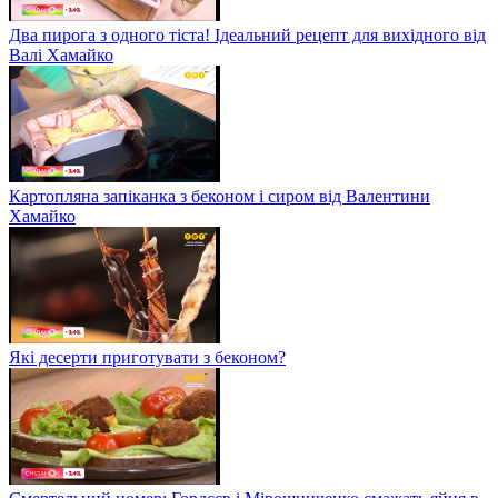
Два пирога з одного тіста! Ідеальний рецепт для вихідного від
Валі Хамайко
Картопляна запіканка з беконом і сиром від Валентини
Хамайко
Які десерти приготувати з беконом?