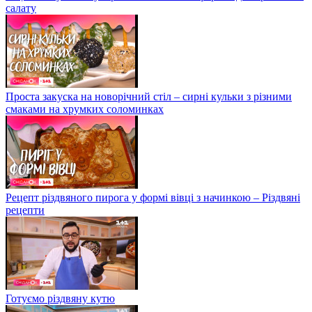
салату
Проста закуска на новорічний стіл – сирні кульки з різними
смаками на хрумких соломинках
Рецепт різдвяного пирога у формі вівці з начинкою – Різдвяні
рецепти
Готуємо різдвяну кутю