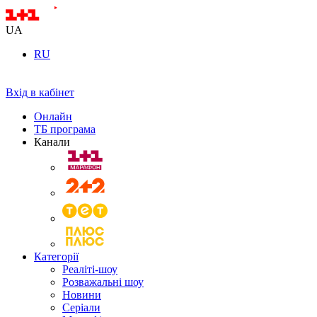
UA
RU
Вхід в кабінет
Онлайн
ТБ програма
Канали
Категорії
Реаліті-шоу
Розважальні шоу
Новини
Серіали