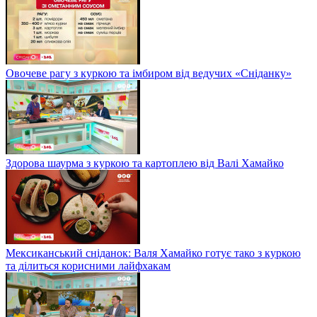
Овочеве рагу з куркою та імбиром від ведучих «Сніданку»
Здорова шаурма з куркою та картоплею від Валі Хамайко
Мексиканський сніданок: Валя Хамайко готує тако з куркою
та ділиться корисними лайфхакам