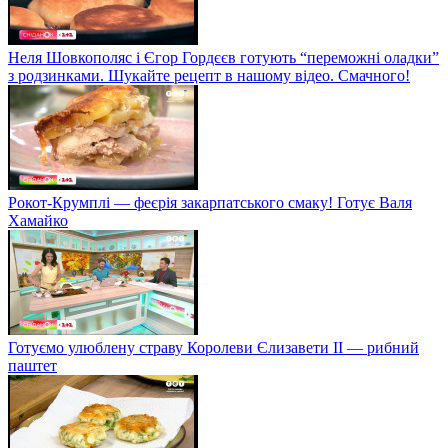
Неля Шовкополяс і Єгор Гордєєв готують “переможні оладки”
з родзинками. Шукайте рецепт в нашому відео. Смачного!
Рокот-Крумплі — феєрія закарпатського смаку! Готує Валя
Хамайко
Готуємо улюблену страву Королеви Єлизавети II — рибний
паштет