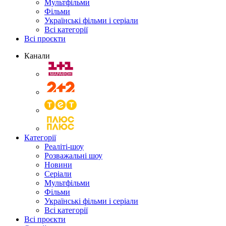
Мультфільми
Фільми
Українські фільми і серіали
Всі категорії
Всі проєкти
Канали
Категорії
Реаліті-шоу
Розважальні шоу
Новини
Серіали
Мультфільми
Фільми
Українські фільми і серіали
Всі категорії
Всі проєкти