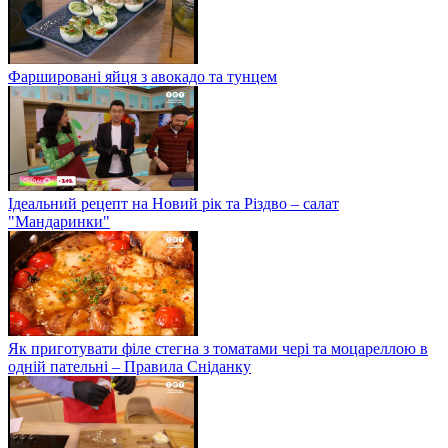
Фаршировані яйця з авокадо та тунцем
Ідеальний рецепт на Новий рік та Різдво – салат
"Мандаринки"
Як приготувати філе стегна з томатами чері та моцареллою в
одній пательні – Правила Сніданку