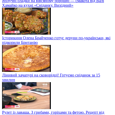
Яблучні оладки на вівсяному борошні — смакота від Валі
Хамайко на кухні «Сніданку. Вихідний»
Історикиня Олена Брайченко готує деруни по-українськи, які
підкорили Британію
Лінивий хачапурі на сковорідці! Готуємо сніданок за 15
хвилин
Рулет із лаваша. З грибами, горіхами та фетою. Рецепт від