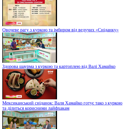
Овочеве рагу з куркою та імбиром від ведучих «Сніданку»
Здорова шаурма з куркою та картоплею від Валі Хамайко
Мексиканський сніданок: Валя Хамайко готує тако з куркою
та ділиться корисними лайфхакам