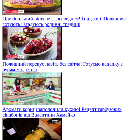
Оригінальний вінегрет з оселедцем! Гордєєв і Шовкопляс
готують і згадують родинні традиції
Поживний перекус навіть без світла! Готуємо канапку з
буряком і фетою
Аромати кориці заполонили кухню! Рецепт гарбузових
сінабонів від Валентини Хамайко