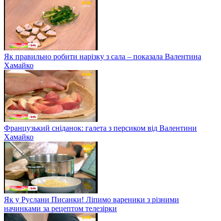
Як правильно робити нарізку з сала – показала Валентина
Хамайко
Французький сніданок: галета з персиком від Валентини
Хамайко
Як у Руслани Писанки! Ліпимо вареники з різними
начинками за рецептом телезірки