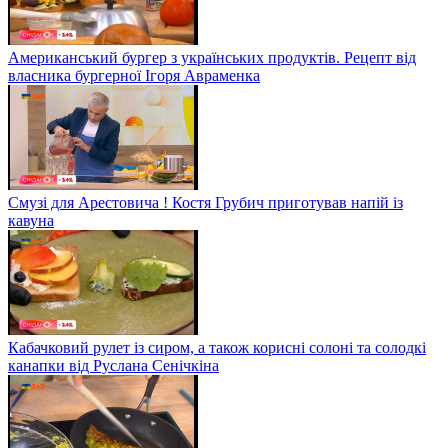
Американський бургер з українських продуктів. Рецепт від
власника бургерної Ігоря Авраменка
Смузі для Арестовича ! Костя Грубич приготував напій із
кавуна
Кабачковий рулет із сиром, а також корисні солоні та солодкі
канапки від Руслана Сенічкіна