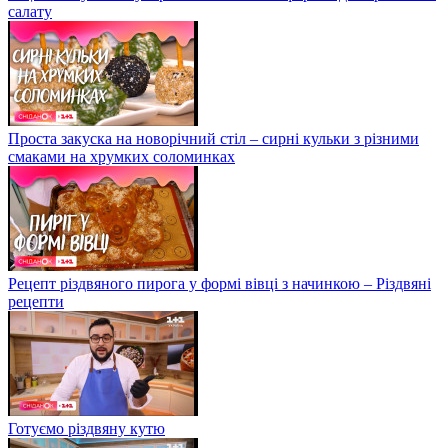
салату
Проста закуска на новорічний стіл – сирні кульки з різними
смаками на хрумких соломинках
Рецепт різдвяного пирога у формі вівці з начинкою – Різдвяні
рецепти
Готуємо різдвяну кутю