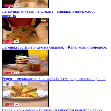
Легко приготувати і в блекаут – канапки з намазкою зі
шпротів
Легенькі тости з тунцем на сніданок – Канапковий понеділок
Рецепт американських панкейків зі смородиною на сніданок
Сендвіч крок-месьє – поживний і простий рецепт сніданку