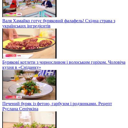
Валя Хамайко готує буряковий фалафель! Східна страва з
українських інгредієнтів
Бурякові котлети з чорносливом і волоським горіхом. Чоловіча
кухня в «Сніданку»
Печений буряк із фетою, гарбузом і родзинками. Рецепт
Руслана Сенічкіна