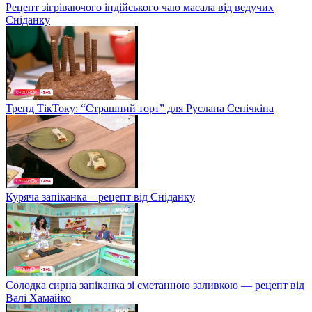
Рецепт зігріваючого індійського чаю масала від ведучих
Сніданку
Тренд ТікТоку: “Страшний торт” для Руслана Сенічкіна
Куряча запіканка – рецепт від Сніданку
Солодка сирна запіканка зі сметанною заливкою — рецепт від
Валі Хамайко