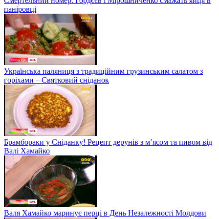
Смертельний номер: Гордєєв і Мірошниченко смажать яйця в
паніровці
Українська паляниця з традиційним грузинським салатом з
горіхами – Святковий сніданок
Брамбораки у Сніданку! Рецепт дерунів з м’ясом та пивом від
Валі Хамайко
Валя Хамайко маринує перці в День Незалежності Молдови