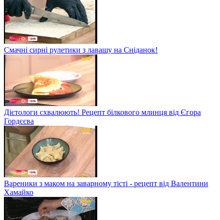
Смачні сирні рулетики з лавашу на Сніданок!
Дієтологи схвалюють! Рецепт білкового млинця від Єгора
Гордєєва
Вареники з маком на заварному тісті - рецепт від Валентини
Хамайко