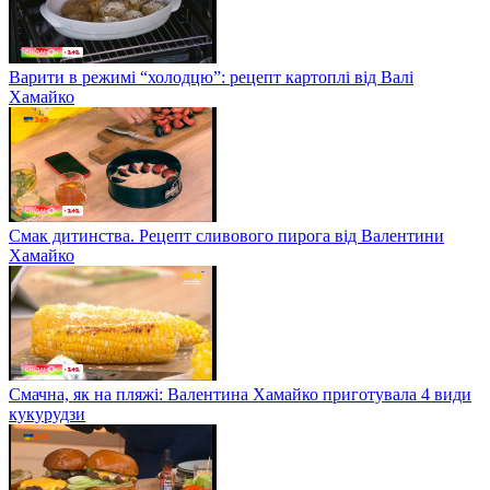
Варити в режимі “холодцю”: рецепт картоплі від Валі
Хамайко
Смак дитинства. Рецепт сливового пирога від Валентини
Хамайко
Смачна, як на пляжі: Валентина Хамайко приготувала 4 види
кукурудзи