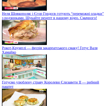
Неля Шовкополяс і Єгор Гордєєв готують “переможні оладки”
з родзинками. Шукайте рецепт в нашому відео. Смачного!
Рокот-Крумплі — феєрія закарпатського смаку! Готує Валя
Хамайко
Готуємо улюблену страву Королеви Єлизавети II — рибний
паштет