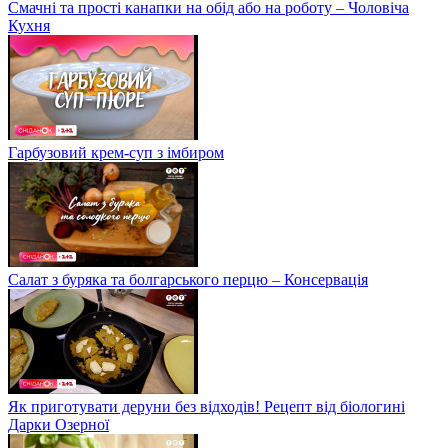
Смачні та прості канапки на обід або на роботу – Чоловіча
Кухня
Гарбузовий крем-суп з імбиром
Салат з буряка та болгарського перцю – Консервація
Як приготувати деруни без відходів! Рецепт від біологині
Дарки Озерної