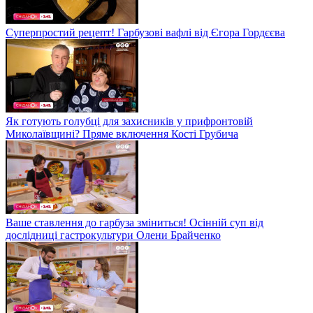
Суперпростий рецепт! Гарбузові вафлі від Єгора Гордєєва
Як готують голубці для захисників у прифронтовій
Миколаївщині? Пряме включення Кості Грубича
Ваше ставлення до гарбуза зміниться! Осінній суп від
дослідниці гастрокультури Олени Брайченко