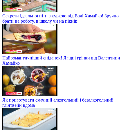
Секрети ідеальної піти з куркою від Валі Хамайко! Зручно
брати на роботу, в школу чи на пікнік
Найромантичніший сніданок! Ягідні грінки від Валентини
Хамайко
Як приготувати смачний алкогольний і безалкогольний
глінтвейн вдома