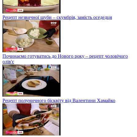
Рецепт незвичної шуби – скумбрія, замість оседедця
Починаємо готуватись до Нового року – рецепт чоловічого
олів'є
Рецепт полуничного бісквіту від Валентини Хамайко