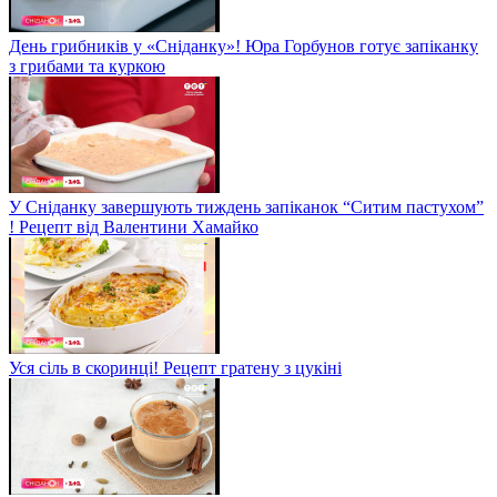
День грибників у «Сніданку»! Юра Горбунов готує запіканку
з грибами та куркою
У Сніданку завершують тиждень запіканок “Ситим пастухом”
! Рецепт від Валентини Хамайко
Уся сіль в скоринці! Рецепт гратену з цукіні