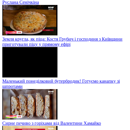
Руслана Сенічкіна
Земля кругла, як піца: Костя Грубич і господиня з Київщини
приготували піцу у прямому ефірі
Маленький понеділковий бутербродик! Готуємо канапку зі
шпротами
Сирне печиво з горіхами від Валентини Хамайко