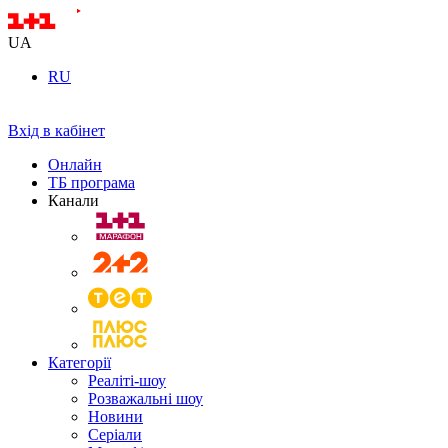
UA
RU
Вхід в кабінет
Онлайн
ТБ програма
Канали
Категорії
Реаліті-шоу
Розважальні шоу
Новини
Серіали