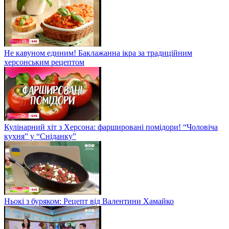
Не кавуном единим! Баклажанна ікра за традиційним
херсонським рецептом
Кулінарний хіт з Херсона: фаршировані помідори! “Чоловіча
кухня” у “Сніданку”
Ньокі з буряком: Рецепт від Валентини Хамайко