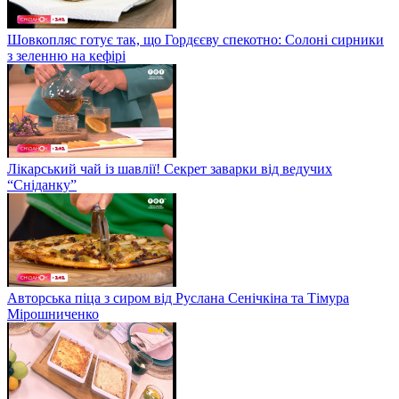
Шовкопляс готує так, що Гордєєву спекотно: Солоні сирники
з зеленню на кефірі
Лікарський чай із шавлії! Секрет заварки від ведучих
“Сніданку”
Авторська піца з сиром від Руслана Сенічкіна та Тімура
Мірошниченко