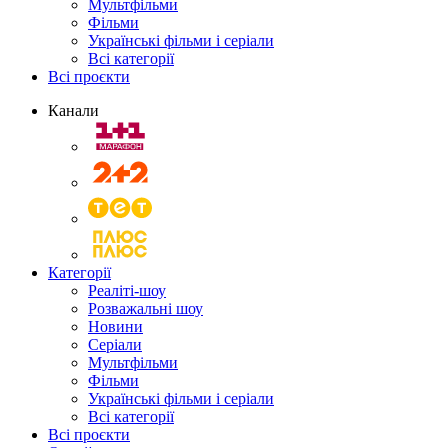
Мультфільми
Фільми
Українські фільми і серіали
Всі категорії
Всі проєкти
Канали
Категорії
Реаліті-шоу
Розважальні шоу
Новини
Серіали
Мультфільми
Фільми
Українські фільми і серіали
Всі категорії
Всі проєкти