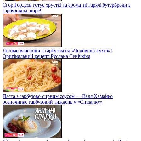
Єгор Гордєєв готує хрусткі та ароматні гарячі бутерброди з
гарбузовим пюре!
Ліпимо вареники з гарбузом на «Чоловічій кухні»!
Оригінальний рецепт Руслана Сенічкіна
Паста з гарбузово-сирним соусом — Валя Хамайко
розпочинає гарбузовий тиждень у «Сніданку»