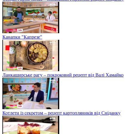
Канапки "Капрезе"
Ланкаширське рагу – покроковий рецепт від Валі Хамайко
Котлети із секретом – рецепт картопляників від Сніданку