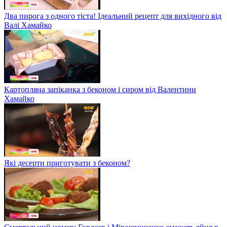
Два пирога з одного тіста! Ідеальний рецепт для вихідного від
Валі Хамайко
Картопляна запіканка з беконом і сиром від Валентини
Хамайко
Які десерти приготувати з беконом?