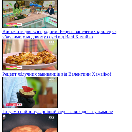
Вистачить для всієї родини: Рецепт запечених крилець з
яблуками у медовому соусі від Валі Хамайко
Рецепт яблучних завиванців від Валентини Хамайко!
Готуємо найпопулярніший соус із авокадо – гуакамоле