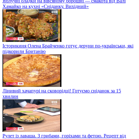
Яблучні оладки на вівсяному борошні — смакота від Валі
Хамайко на кухні «Сніданку. Вихідний»
Історикиня Олена Брайченко готує деруни по-українськи, які
підкорили Британію
Лінивий хачапурі на сковорідці! Готуємо сніданок за 15
хвилин
Рулет із лаваша. З грибами, горіхами та фетою. Рецепт від