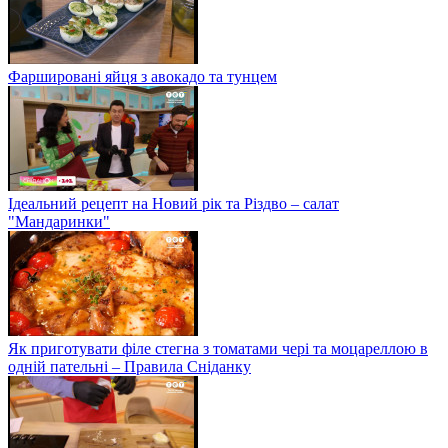
Фаршировані яйця з авокадо та тунцем
Ідеальний рецепт на Новий рік та Різдво – салат
"Мандаринки"
Як приготувати філе стегна з томатами чері та моцареллою в
одній пательні – Правила Сніданку