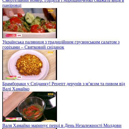
Смертельний номер: Гордєєв і Мірошниченко смажать яйця в
паніровці
Українська паляниця з традиційним грузинським салатом з
горіхами – Святковий сніданок
Брамбораки у Сніданку! Рецепт дерунів з м’ясом та пивом від
Валі Хамайко
Валя Хамайко маринує перці в День Незалежності Молдови