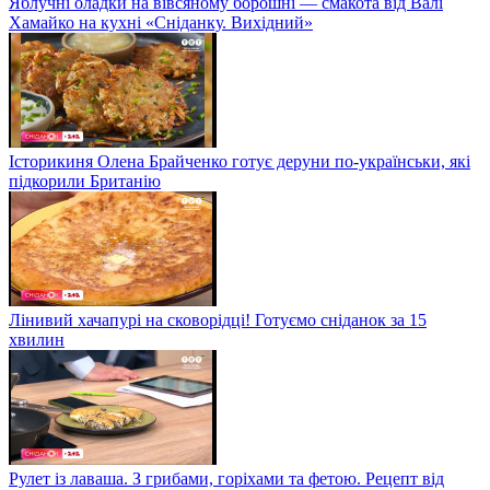
Яблучні оладки на вівсяному борошні — смакота від Валі
Хамайко на кухні «Сніданку. Вихідний»
Історикиня Олена Брайченко готує деруни по-українськи, які
підкорили Британію
Лінивий хачапурі на сковорідці! Готуємо сніданок за 15
хвилин
Рулет із лаваша. З грибами, горіхами та фетою. Рецепт від