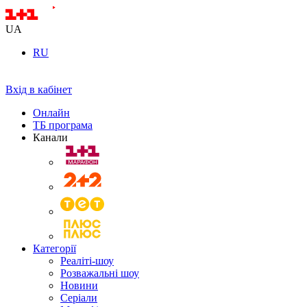
UA
RU
Вхід в кабінет
Онлайн
ТБ програма
Канали
Категорії
Реаліті-шоу
Розважальні шоу
Новини
Серіали