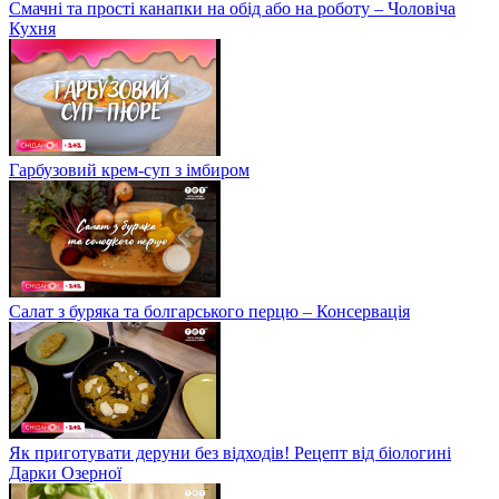
Смачні та прості канапки на обід або на роботу – Чоловіча
Кухня
Гарбузовий крем-суп з імбиром
Салат з буряка та болгарського перцю – Консервація
Як приготувати деруни без відходів! Рецепт від біологині
Дарки Озерної