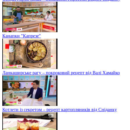
Канапки "Капрезе"
Ланкаширське рагу – покроковий рецепт від Валі Хамайко
Котлети із секретом – рецепт картопляників від Сніданку