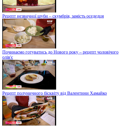
Рецепт незвичної шуби – скумбрія, замість оседедця
Починаємо готуватись до Нового року – рецепт чоловічого
олів'є
Рецепт полуничного бісквіту від Валентини Хамайко