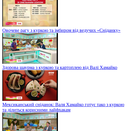
Овочеве рагу з куркою та імбиром від ведучих «Сніданку»
Здорова шаурма з куркою та картоплею від Валі Хамайко
Мексиканський сніданок: Валя Хамайко готує тако з куркою
та ділиться корисними лайфхакам