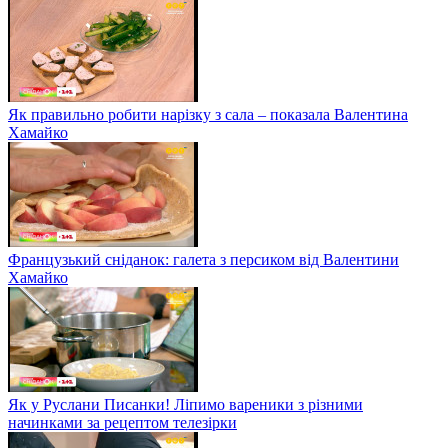
Як правильно робити нарізку з сала – показала Валентина
Хамайко
Французький сніданок: галета з персиком від Валентини
Хамайко
Як у Руслани Писанки! Ліпимо вареники з різними
начинками за рецептом телезірки