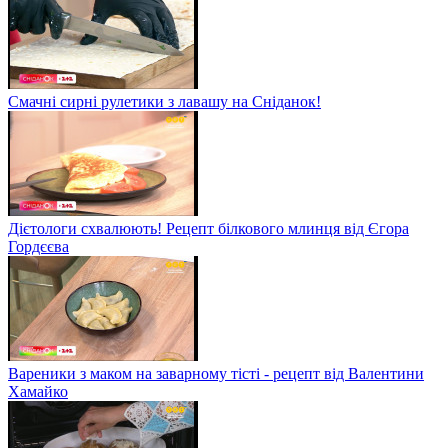
Смачні сирні рулетики з лавашу на Сніданок!
Дієтологи схвалюють! Рецепт білкового млинця від Єгора
Гордєєва
Вареники з маком на заварному тісті - рецепт від Валентини
Хамайко