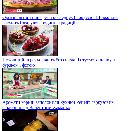
Оригінальний вінегрет з оселедцем! Гордєєв і Шовкопляс
готують і згадують родинні традиції
Поживний перекус навіть без світла! Готуємо канапку з
буряком і фетою
Аромати кориці заполонили кухню! Рецепт гарбузових
сінабонів від Валентини Хамайко