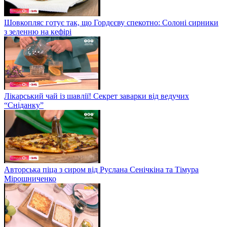
Шовкопляс готує так, що Гордєєву спекотно: Солоні сирники
з зеленню на кефірі
Лікарський чай із шавлії! Секрет заварки від ведучих
“Сніданку”
Авторська піца з сиром від Руслана Сенічкіна та Тімура
Мірошниченко