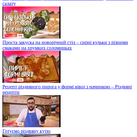
салату
Проста закуска на новорічний стіл – сирні кульки з різними
смаками на хрумких соломинках
Рецепт різдвяного пирога у формі вівці з начинкою – Різдвяні
рецепти
Готуємо різдвяну кутю