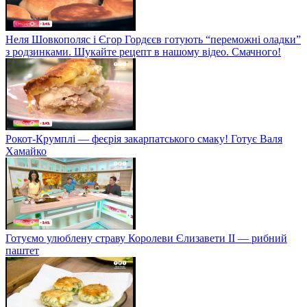
Неля Шовкополяс і Єгор Гордєєв готують “переможні оладки”
з родзинками. Шукайте рецепт в нашому відео. Смачного!
Рокот-Крумплі — феєрія закарпатського смаку! Готує Валя
Хамайко
Готуємо улюблену страву Королеви Єлизавети II — рибний
паштет