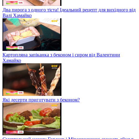
Два пирога з одного тіста! Ідеальний рецепт для вихідного від
Валі Хамайко
Картопляна запіканка з беконом і сиром від Валентини
Хамайко
Які десерти приготувати з беконом?