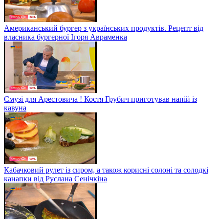
Американський бургер з українських продуктів. Рецепт від
власника бургерної Ігоря Авраменка
Смузі для Арестовича ! Костя Грубич приготував напій із
кавуна
Кабачковий рулет із сиром, а також корисні солоні та солодкі
канапки від Руслана Сенічкіна