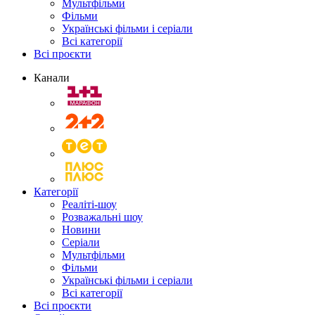
Мультфільми
Фільми
Українські фільми і серіали
Всі категорії
Всі проєкти
Канали
Категорії
Реаліті-шоу
Розважальні шоу
Новини
Серіали
Мультфільми
Фільми
Українські фільми і серіали
Всі категорії
Всі проєкти