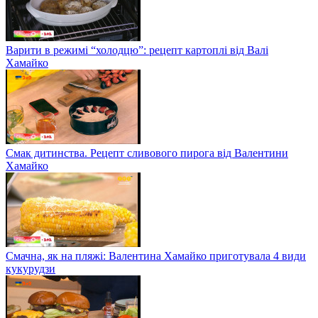
Варити в режимі “холодцю”: рецепт картоплі від Валі
Хамайко
Смак дитинства. Рецепт сливового пирога від Валентини
Хамайко
Смачна, як на пляжі: Валентина Хамайко приготувала 4 види
кукурудзи