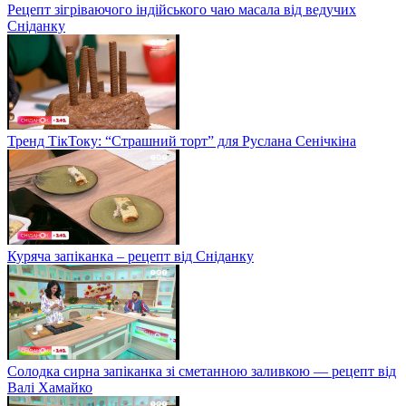
Рецепт зігріваючого індійського чаю масала від ведучих
Сніданку
Тренд ТікТоку: “Страшний торт” для Руслана Сенічкіна
Куряча запіканка – рецепт від Сніданку
Солодка сирна запіканка зі сметанною заливкою — рецепт від
Валі Хамайко