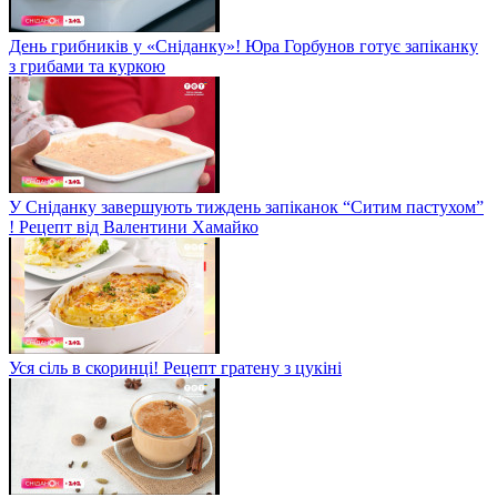
День грибників у «Сніданку»! Юра Горбунов готує запіканку
з грибами та куркою
У Сніданку завершують тиждень запіканок “Ситим пастухом”
! Рецепт від Валентини Хамайко
Уся сіль в скоринці! Рецепт гратену з цукіні