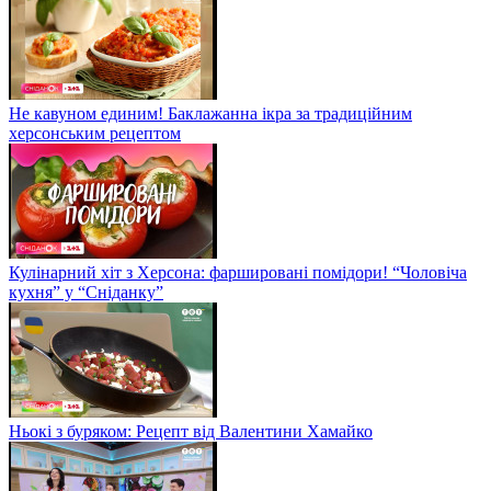
Не кавуном единим! Баклажанна ікра за традиційним
херсонським рецептом
Кулінарний хіт з Херсона: фаршировані помідори! “Чоловіча
кухня” у “Сніданку”
Ньокі з буряком: Рецепт від Валентини Хамайко