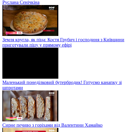
Руслана Сенічкіна
Земля кругла, як піца: Костя Грубич і господиня з Київщини
приготували піцу у прямому ефірі
Маленький понеділковий бутербродик! Готуємо канапку зі
шпротами
Сирне печиво з горіхами від Валентини Хамайко