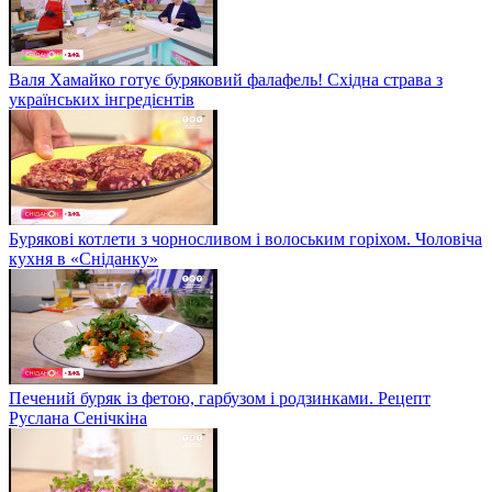
Валя Хамайко готує буряковий фалафель! Східна страва з
українських інгредієнтів
Бурякові котлети з чорносливом і волоським горіхом. Чоловіча
кухня в «Сніданку»
Печений буряк із фетою, гарбузом і родзинками. Рецепт
Руслана Сенічкіна