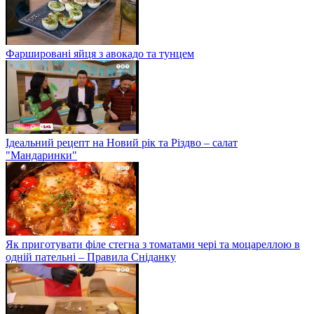
Фаршировані яйця з авокадо та тунцем
Ідеальний рецепт на Новий рік та Різдво – салат
"Мандаринки"
Як приготувати філе стегна з томатами чері та моцареллою в
одній пательні – Правила Сніданку