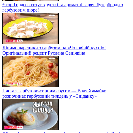
Єгор Гордєєв готує хрусткі та ароматні гарячі бутерброди з
гарбузовим пюре!
Ліпимо вареники з гарбузом на «Чоловічій кухні»!
Оригінальний рецепт Руслана Сенічкіна
Паста з гарбузово-сирним соусом — Валя Хамайко
розпочинає гарбузовий тиждень у «Сніданку»