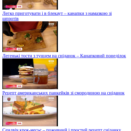
Легко приготувати і в блекаут – канапки з намазкою зі
шпротів
Легенькі тости з тунцем на сніданок – Канапковий понеділок
Рецепт американських панкейків зі смородиною на сніданок
Сендвіч крок-месьє – поживний і простий рецепт сніданку