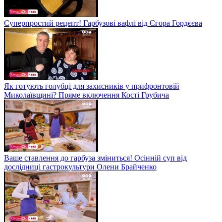
Суперпростий рецепт! Гарбузові вафлі від Єгора Гордєєва
Як готують голубці для захисників у прифронтовій
Миколаївщині? Пряме включення Кості Грубича
Ваше ставлення до гарбуза зміниться! Осінній суп від
дослідниці гастрокультури Олени Брайченко