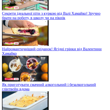
Секрети ідеальної піти з куркою від Валі Хамайко! Зручно
брати на роботу, в школу чи на пікнік
Найромантичніший сніданок! Ягідні грінки від Валентини
Хамайко
Як приготувати смачний алкогольний і безалкогольний
глінтвейн вдома