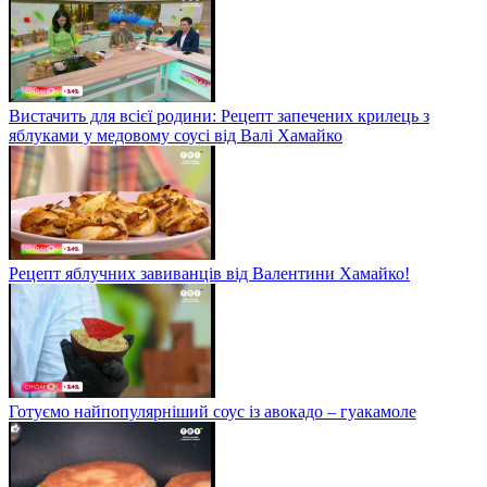
Вистачить для всієї родини: Рецепт запечених крилець з
яблуками у медовому соусі від Валі Хамайко
Рецепт яблучних завиванців від Валентини Хамайко!
Готуємо найпопулярніший соус із авокадо – гуакамоле