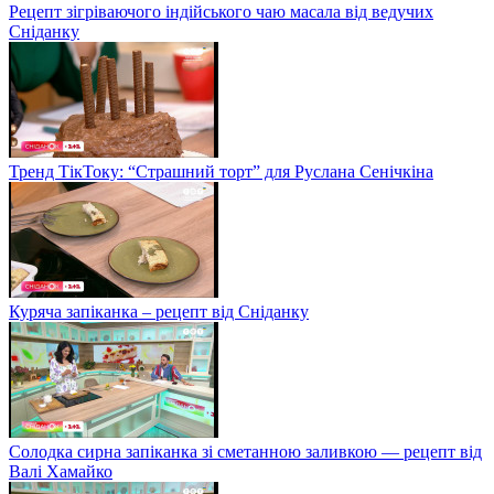
Рецепт зігріваючого індійського чаю масала від ведучих
Сніданку
Тренд ТікТоку: “Страшний торт” для Руслана Сенічкіна
Куряча запіканка – рецепт від Сніданку
Солодка сирна запіканка зі сметанною заливкою — рецепт від
Валі Хамайко