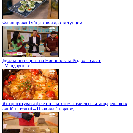
Фаршировані яйця з авокадо та тунцем
Ідеальний рецепт на Новий рік та Різдво – салат
"Мандаринки"
Як приготувати філе стегна з томатами чері та моцареллою в
одній пательні – Правила Сніданку