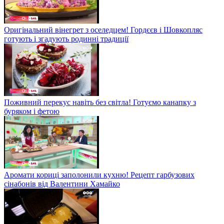
Оригінальний вінегрет з оселедцем! Гордєєв і Шовкопляс
готують і згадують родинні традиції
Поживний перекус навіть без світла! Готуємо канапку з
буряком і фетою
Аромати кориці заполонили кухню! Рецепт гарбузових
сінабонів від Валентини Хамайко