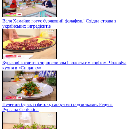
Валя Хамайко готує буряковий фалафель! Східна страва з
українських інгредієнтів
Бурякові котлети з чорносливом і волоським горіхом. Чоловіча
кухня в «Сніданку»
Печений буряк із фетою, гарбузом і родзинками. Рецепт
Руслана Сенічкіна