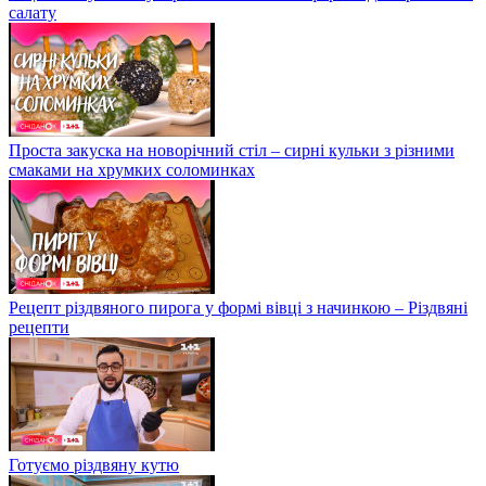
салату
Проста закуска на новорічний стіл – сирні кульки з різними
смаками на хрумких соломинках
Рецепт різдвяного пирога у формі вівці з начинкою – Різдвяні
рецепти
Готуємо різдвяну кутю