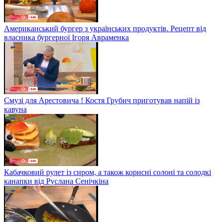
Американський бургер з українських продуктів. Рецепт від
власника бургерної Ігоря Авраменка
Смузі для Арестовича ! Костя Грубич приготував напій із
кавуна
Кабачковий рулет із сиром, а також корисні солоні та солодкі
канапки від Руслана Сенічкіна