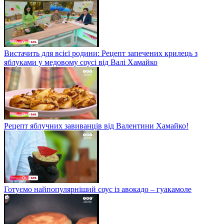
Вистачить для всієї родини: Рецепт запечених крилець з
яблуками у медовому соусі від Валі Хамайко
Рецепт яблучних завиванців від Валентини Хамайко!
Готуємо найпопулярніший соус із авокадо – гуакамоле