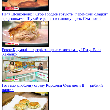
Неля Шовкополяс і Єгор Гордєєв готують “переможні оладки”
з родзинками. Шукайте рецепт в нашому відео. Смачного!
Рокот-Крумплі — феєрія закарпатського смаку! Готує Валя
Хамайко
Готуємо улюблену страву Королеви Єлизавети II — рибний
паштет