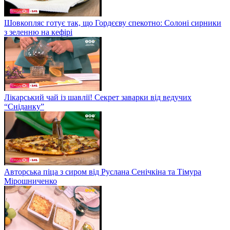
Шовкопляс готує так, що Гордєєву спекотно: Солоні сирники
з зеленню на кефірі
Лікарський чай із шавлії! Секрет заварки від ведучих
“Сніданку”
Авторська піца з сиром від Руслана Сенічкіна та Тімура
Мірошниченко