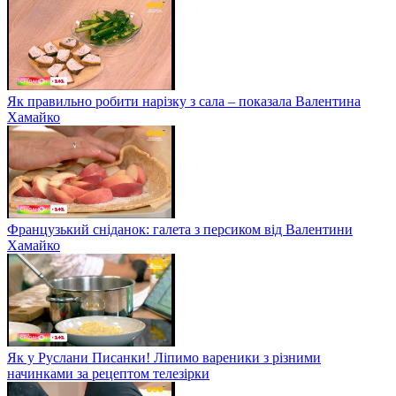
Як правильно робити нарізку з сала – показала Валентина
Хамайко
Французький сніданок: галета з персиком від Валентини
Хамайко
Як у Руслани Писанки! Ліпимо вареники з різними
начинками за рецептом телезірки