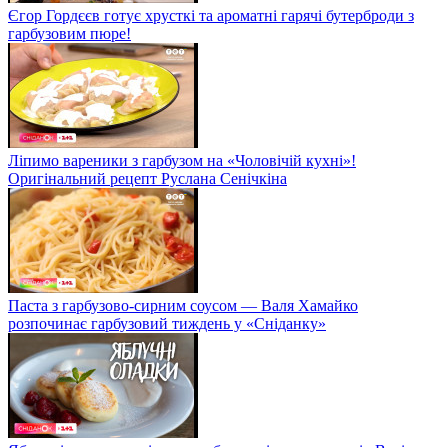
Єгор Гордєєв готує хрусткі та ароматні гарячі бутерброди з
гарбузовим пюре!
Ліпимо вареники з гарбузом на «Чоловічій кухні»!
Оригінальний рецепт Руслана Сенічкіна
Паста з гарбузово-сирним соусом — Валя Хамайко
розпочинає гарбузовий тиждень у «Сніданку»