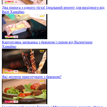
Два пирога з одного тіста! Ідеальний рецепт для вихідного від
Валі Хамайко
Картопляна запіканка з беконом і сиром від Валентини
Хамайко
Які десерти приготувати з беконом?