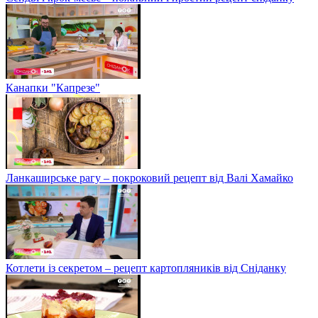
Канапки "Капрезе"
Ланкаширське рагу – покроковий рецепт від Валі Хамайко
Котлети із секретом – рецепт картопляників від Сніданку