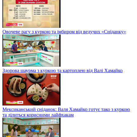
Овочеве рагу з куркою та імбиром від ведучих «Сніданку»
Здорова шаурма з куркою та картоплею від Валі Хамайко
Мексиканський сніданок: Валя Хамайко готує тако з куркою
та ділиться корисними лайфхакам