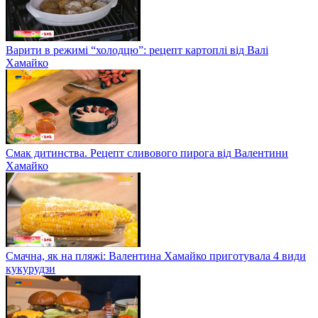
Варити в режимі “холодцю”: рецепт картоплі від Валі
Хамайко
Смак дитинства. Рецепт сливового пирога від Валентини
Хамайко
Смачна, як на пляжі: Валентина Хамайко приготувала 4 види
кукурудзи