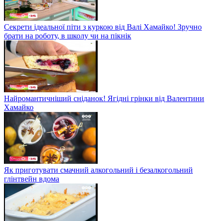
Секрети ідеальної піти з куркою від Валі Хамайко! Зручно
брати на роботу, в школу чи на пікнік
Найромантичніший сніданок! Ягідні грінки від Валентини
Хамайко
Як приготувати смачний алкогольний і безалкогольний
глінтвейн вдома