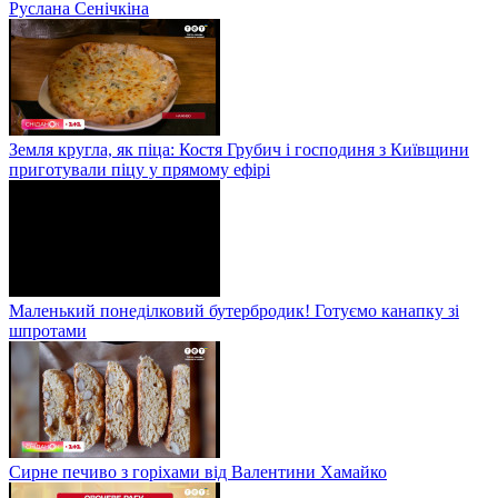
Руслана Сенічкіна
Земля кругла, як піца: Костя Грубич і господиня з Київщини
приготували піцу у прямому ефірі
Маленький понеділковий бутербродик! Готуємо канапку зі
шпротами
Сирне печиво з горіхами від Валентини Хамайко