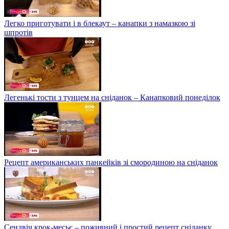
Легко приготувати і в блекаут – канапки з намазкою зі
шпротів
Легенькі тости з тунцем на сніданок – Канапковий понеділок
Рецепт американських панкейків зі смородиною на сніданок
Сендвіч крок-месьє – поживний і простий рецепт сніданку