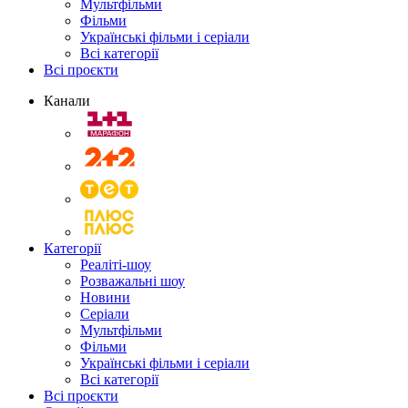
Мультфільми
Фільми
Українські фільми і серіали
Всі категорії
Всі проєкти
Канали
Категорії
Реаліті-шоу
Розважальні шоу
Новини
Серіали
Мультфільми
Фільми
Українські фільми і серіали
Всі категорії
Всі проєкти