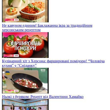
Не кавуном единим! Баклажанна ікра за традиційним
херсонським рецептом
Кулінарний хіт з Херсона: фаршировані помідори! “Чоловіча
кухня” у “Сніданку”
Ньокі з буряком: Рецепт від Валентини Хамайко