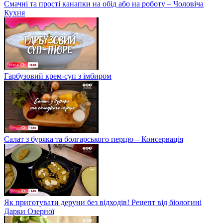
Смачні та прості канапки на обід або на роботу – Чоловіча
Кухня
Гарбузовий крем-суп з імбиром
Салат з буряка та болгарського перцю – Консервація
Як приготувати деруни без відходів! Рецепт від біологині
Дарки Озерної