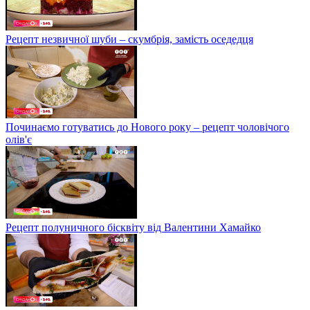
Рецепт незвичної шуби – скумбрія, замість оседедця
Починаємо готуватись до Нового року – рецепт чоловічого
олів'є
Рецепт полуничного бісквіту від Валентини Хамайко