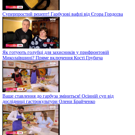
Суперпростий рецепт! Гарбузові вафлі від Єгора Гордєєва
Як готують голубці для захисників у прифронтовій
Миколаївщині? Пряме включення Кості Грубича
Ваше ставлення до гарбуза зміниться! Осінній суп від
дослідниці гастрокультури Олени Брайченко