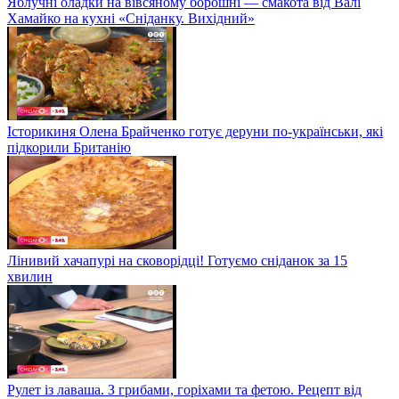
Яблучні оладки на вівсяному борошні — смакота від Валі
Хамайко на кухні «Сніданку. Вихідний»
Історикиня Олена Брайченко готує деруни по-українськи, які
підкорили Британію
Лінивий хачапурі на сковорідці! Готуємо сніданок за 15
хвилин
Рулет із лаваша. З грибами, горіхами та фетою. Рецепт від