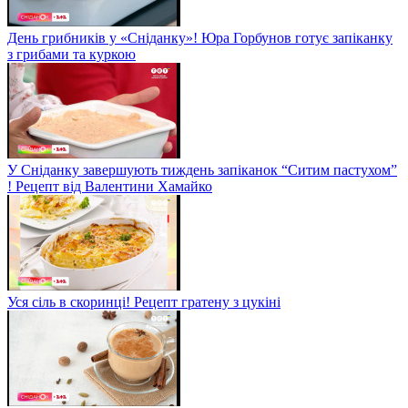
День грибників у «Сніданку»! Юра Горбунов готує запіканку
з грибами та куркою
У Сніданку завершують тиждень запіканок “Ситим пастухом”
! Рецепт від Валентини Хамайко
Уся сіль в скоринці! Рецепт гратену з цукіні