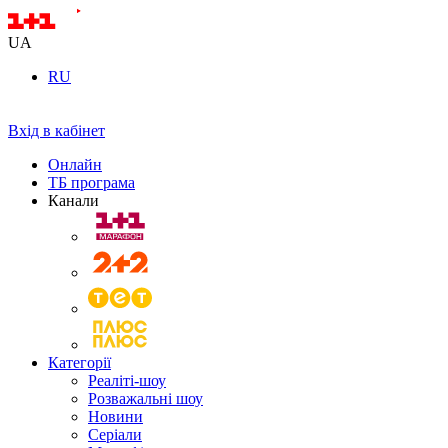
UA
RU
Вхід в кабінет
Онлайн
ТБ програма
Канали
Категорії
Реаліті-шоу
Розважальні шоу
Новини
Серіали