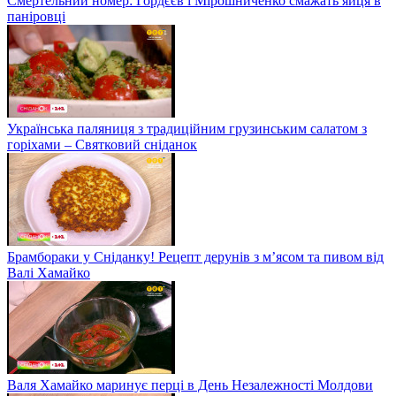
Смертельний номер: Гордєєв і Мірошниченко смажать яйця в
паніровці
Українська паляниця з традиційним грузинським салатом з
горіхами – Святковий сніданок
Брамбораки у Сніданку! Рецепт дерунів з м’ясом та пивом від
Валі Хамайко
Валя Хамайко маринує перці в День Незалежності Молдови