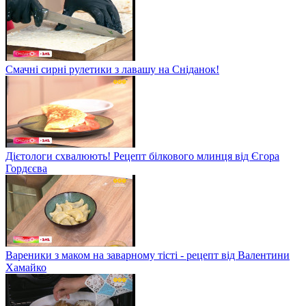
Смачні сирні рулетики з лавашу на Сніданок!
Дієтологи схвалюють! Рецепт білкового млинця від Єгора
Гордєєва
Вареники з маком на заварному тісті - рецепт від Валентини
Хамайко