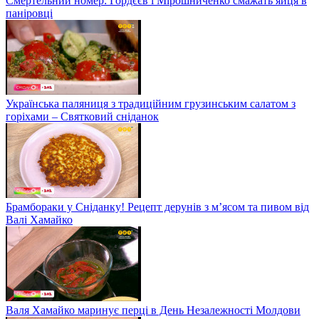
Смертельний номер: Гордєєв і Мірошниченко смажать яйця в
паніровці
Українська паляниця з традиційним грузинським салатом з
горіхами – Святковий сніданок
Брамбораки у Сніданку! Рецепт дерунів з м’ясом та пивом від
Валі Хамайко
Валя Хамайко маринує перці в День Незалежності Молдови