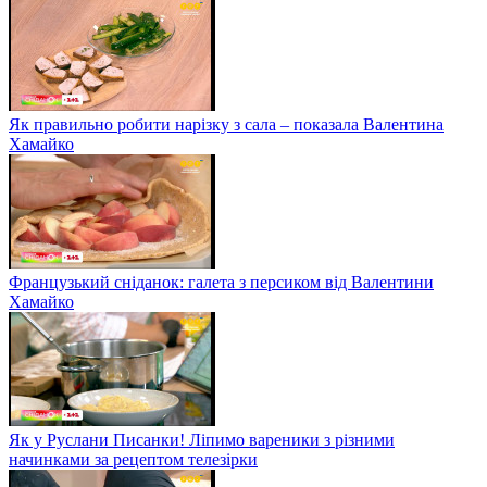
Як правильно робити нарізку з сала – показала Валентина
Хамайко
Французький сніданок: галета з персиком від Валентини
Хамайко
Як у Руслани Писанки! Ліпимо вареники з різними
начинками за рецептом телезірки