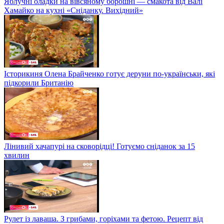
Яблучні оладки на вівсяному борошні — смакота від Валі
Хамайко на кухні «Сніданку. Вихідний»
Історикиня Олена Брайченко готує деруни по-українськи, які
підкорили Британію
Лінивий хачапурі на сковорідці! Готуємо сніданок за 15
хвилин
Рулет із лаваша. З грибами, горіхами та фетою. Рецепт від