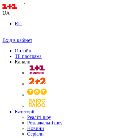
UA
RU
Вхід в кабінет
Онлайн
ТБ програма
Канали
Категорії
Реаліті-шоу
Розважальні шоу
Новини
Серіали