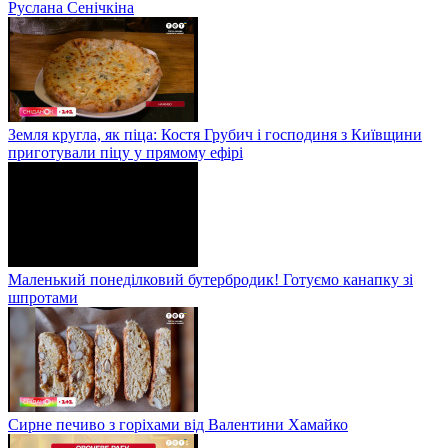
Руслана Сенічкіна
Земля кругла, як піца: Костя Грубич і господиня з Київщини
приготували піцу у прямому ефірі
Маленький понеділковий бутербродик! Готуємо канапку зі
шпротами
Сирне печиво з горіхами від Валентини Хамайко