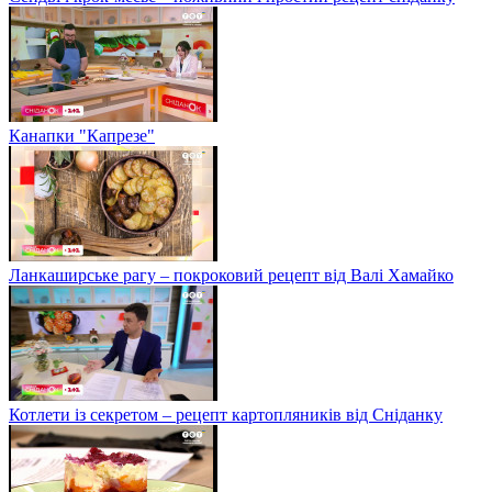
Канапки "Капрезе"
Ланкаширське рагу – покроковий рецепт від Валі Хамайко
Котлети із секретом – рецепт картопляників від Сніданку