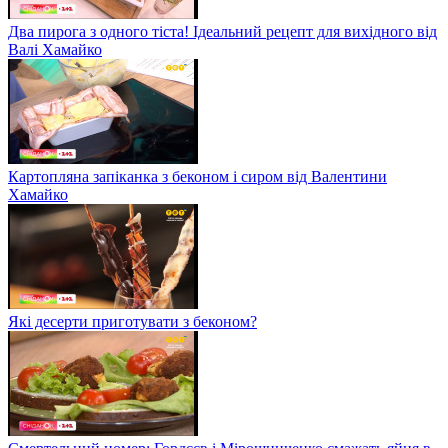
Два пирога з одного тіста! Ідеальний рецепт для вихідного від
Валі Хамайко
Картопляна запіканка з беконом і сиром від Валентини
Хамайко
Які десерти приготувати з беконом?