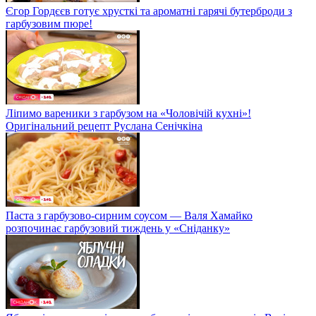
Єгор Гордєєв готує хрусткі та ароматні гарячі бутерброди з
гарбузовим пюре!
Ліпимо вареники з гарбузом на «Чоловічій кухні»!
Оригінальний рецепт Руслана Сенічкіна
Паста з гарбузово-сирним соусом — Валя Хамайко
розпочинає гарбузовий тиждень у «Сніданку»