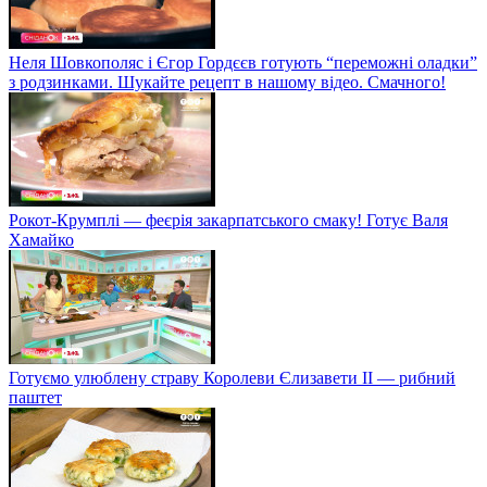
Неля Шовкополяс і Єгор Гордєєв готують “переможні оладки”
з родзинками. Шукайте рецепт в нашому відео. Смачного!
Рокот-Крумплі — феєрія закарпатського смаку! Готує Валя
Хамайко
Готуємо улюблену страву Королеви Єлизавети II — рибний
паштет