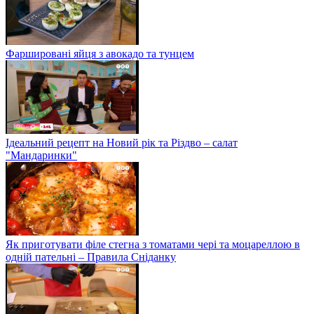
Фаршировані яйця з авокадо та тунцем
Ідеальний рецепт на Новий рік та Різдво – салат
"Мандаринки"
Як приготувати філе стегна з томатами чері та моцареллою в
одній пательні – Правила Сніданку