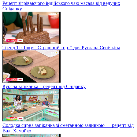
Рецепт зігріваючого індійського чаю масала від ведучих
Сніданку
Тренд ТікТоку: “Страшний торт” для Руслана Сенічкіна
Куряча запіканка – рецепт від Сніданку
Солодка сирна запіканка зі сметанною заливкою — рецепт від
Валі Хамайко