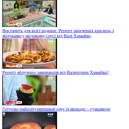
Вистачить для всієї родини: Рецепт запечених крилець з
яблуками у медовому соусі від Валі Хамайко
Рецепт яблучних завиванців від Валентини Хамайко!
Готуємо найпопулярніший соус із авокадо – гуакамоле