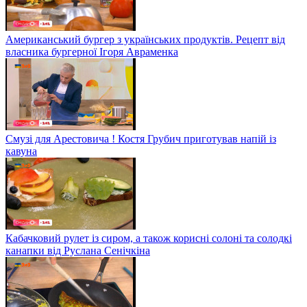
Американський бургер з українських продуктів. Рецепт від
власника бургерної Ігоря Авраменка
Смузі для Арестовича ! Костя Грубич приготував напій із
кавуна
Кабачковий рулет із сиром, а також корисні солоні та солодкі
канапки від Руслана Сенічкіна