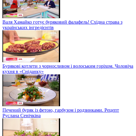
Валя Хамайко готує буряковий фалафель! Східна страва з
українських інгредієнтів
Бурякові котлети з чорносливом і волоським горіхом. Чоловіча
кухня в «Сніданку»
Печений буряк із фетою, гарбузом і родзинками. Рецепт
Руслана Сенічкіна