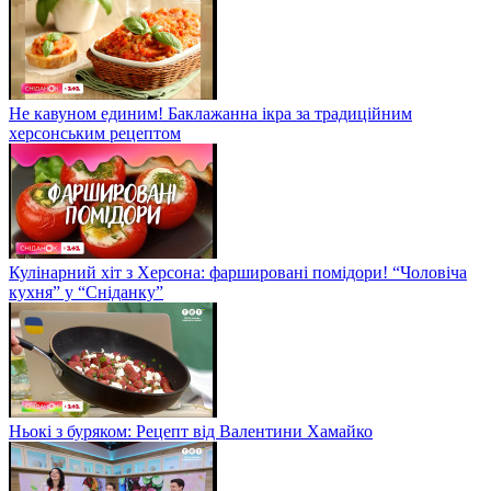
Не кавуном единим! Баклажанна ікра за традиційним
херсонським рецептом
Кулінарний хіт з Херсона: фаршировані помідори! “Чоловіча
кухня” у “Сніданку”
Ньокі з буряком: Рецепт від Валентини Хамайко