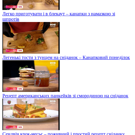
Легко приготувати і в блекаут – канапки з намазкою зі
шпротів
Легенькі тости з тунцем на сніданок – Канапковий понеділок
Рецепт американських панкейків зі смородиною на сніданок
Сендвіч крок-месьє – поживний і простий рецепт сніданку