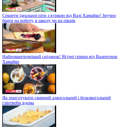
Секрети ідеальної піти з куркою від Валі Хамайко! Зручно
брати на роботу, в школу чи на пікнік
Найромантичніший сніданок! Ягідні грінки від Валентини
Хамайко
Як приготувати смачний алкогольний і безалкогольний
глінтвейн вдома