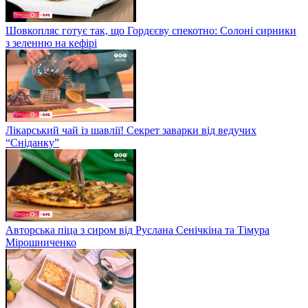
Шовкопляс готує так, що Гордєєву спекотно: Солоні сирники
з зеленню на кефірі
Лікарський чай із шавлії! Секрет заварки від ведучих
“Сніданку”
Авторська піца з сиром від Руслана Сенічкіна та Тімура
Мірошниченко