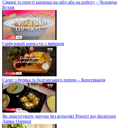
Смачні та прості канапки на обід або на роботу – Чоловіча
Кухня
Гарбузовий крем-суп з імбиром
Салат з буряка та болгарського перцю – Консервація
Як приготувати деруни без відходів! Рецепт від біологині
Дарки Озерної