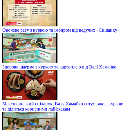
Овочеве рагу з куркою та імбиром від ведучих «Сніданку»
Здорова шаурма з куркою та картоплею від Валі Хамайко
Мексиканський сніданок: Валя Хамайко готує тако з куркою
та ділиться корисними лайфхакам