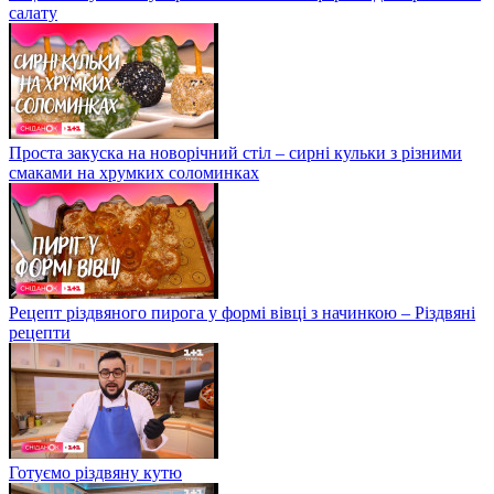
салату
Проста закуска на новорічний стіл – сирні кульки з різними
смаками на хрумких соломинках
Рецепт різдвяного пирога у формі вівці з начинкою – Різдвяні
рецепти
Готуємо різдвяну кутю