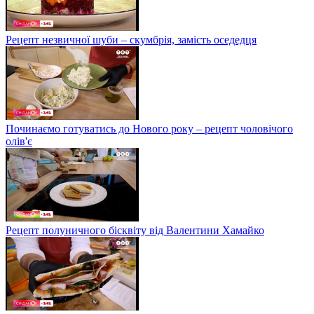
Рецепт незвичної шуби – скумбрія, замість оседедця
Починаємо готуватись до Нового року – рецепт чоловічого
олів'є
Рецепт полуничного бісквіту від Валентини Хамайко