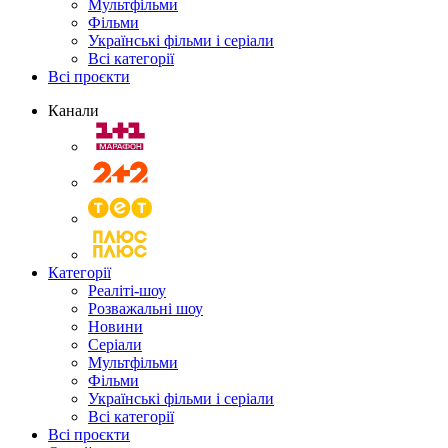
Мультфільми
Фільми
Українські фільми і серіали
Всі категорії
Всі проєкти
Канали
Категорії
Реаліті-шоу
Розважальні шоу
Новини
Серіали
Мультфільми
Фільми
Українські фільми і серіали
Всі категорії
Всі проєкти