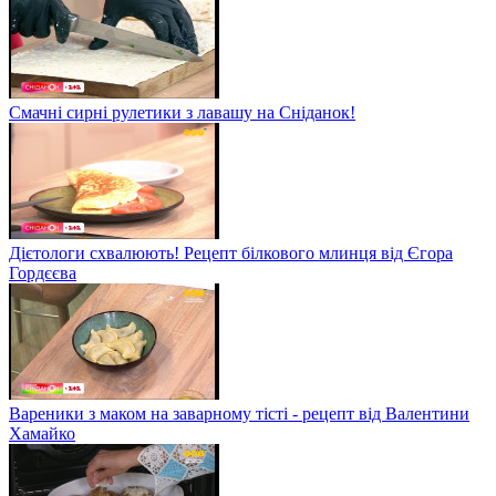
Смачні сирні рулетики з лавашу на Сніданок!
Дієтологи схвалюють! Рецепт білкового млинця від Єгора
Гордєєва
Вареники з маком на заварному тісті - рецепт від Валентини
Хамайко