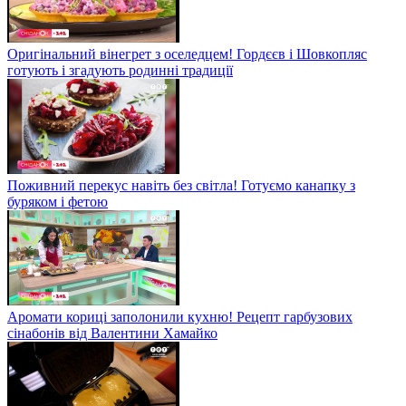
Оригінальний вінегрет з оселедцем! Гордєєв і Шовкопляс
готують і згадують родинні традиції
Поживний перекус навіть без світла! Готуємо канапку з
буряком і фетою
Аромати кориці заполонили кухню! Рецепт гарбузових
сінабонів від Валентини Хамайко