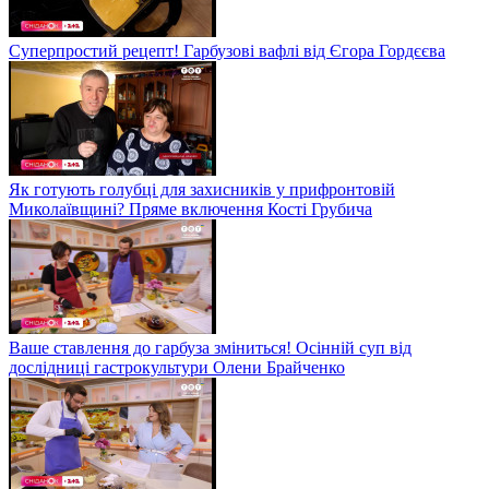
Суперпростий рецепт! Гарбузові вафлі від Єгора Гордєєва
Як готують голубці для захисників у прифронтовій
Миколаївщині? Пряме включення Кості Грубича
Ваше ставлення до гарбуза зміниться! Осінній суп від
дослідниці гастрокультури Олени Брайченко