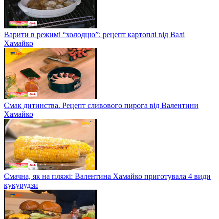
Варити в режимі “холодцю”: рецепт картоплі від Валі
Хамайко
Смак дитинства. Рецепт сливового пирога від Валентини
Хамайко
Смачна, як на пляжі: Валентина Хамайко приготувала 4 види
кукурудзи