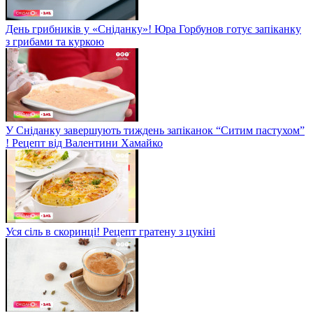
День грибників у «Сніданку»! Юра Горбунов готує запіканку
з грибами та куркою
У Сніданку завершують тиждень запіканок “Ситим пастухом”
! Рецепт від Валентини Хамайко
Уся сіль в скоринці! Рецепт гратену з цукіні