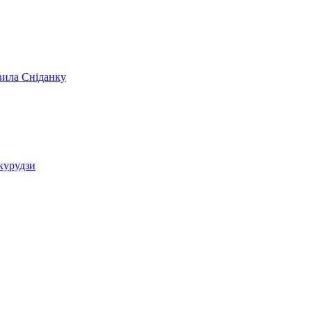
вила Сніданку
укурудзи