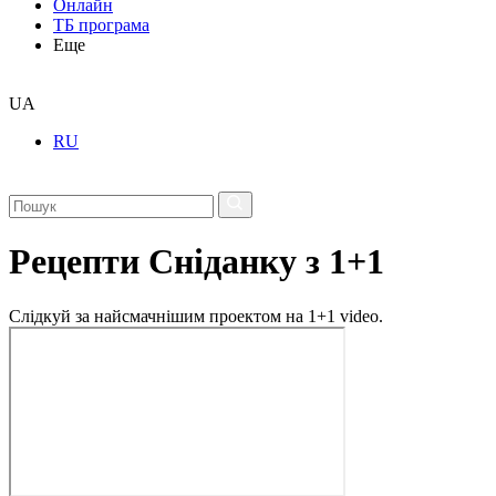
Онлайн
ТБ програма
Еще
UA
RU
Рецепти Сніданку з 1+1
Слідкуй за найсмачнішим проектом на 1+1 video.