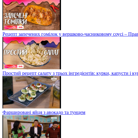
Рецепт запечених гомілок у вершково-часниковому соусі – Пра
Простий рецепт салату з трьох інгредієнтів: курки, капусти і к
Фаршировані яйця з авокадо та тунцем