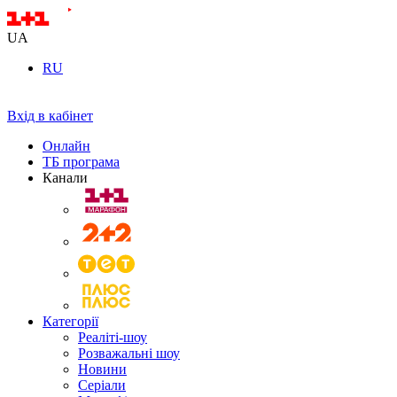
UA
RU
Вхід в кабінет
Онлайн
ТБ програма
Канали
Категорії
Реаліті-шоу
Розважальні шоу
Новини
Серіали