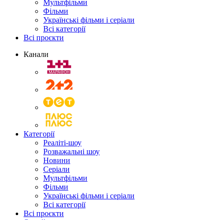
Мультфільми
Фільми
Українські фільми і серіали
Всі категорії
Всі проєкти
Канали
Категорії
Реаліті-шоу
Розважальні шоу
Новини
Серіали
Мультфільми
Фільми
Українські фільми і серіали
Всі категорії
Всі проєкти