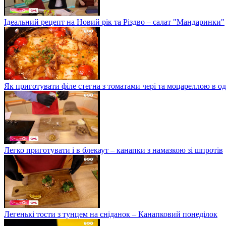
Ідеальний рецепт на Новий рік та Різдво – салат "Мандаринки"
Як приготувати філе стегна з томатами чері та моцареллою в о
Легко приготувати і в блекаут – канапки з намазкою зі шпротів
Легенькі тости з тунцем на сніданок – Канапковий понеділок