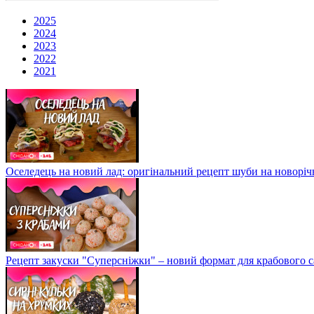
2025
2024
2023
2022
2021
Оселедець на новий лад: оригінальний рецепт шуби на новоріч
Рецепт закуски "Суперсніжки" – новий формат для крабового с