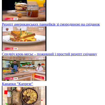
Рецепт американських панкейків зі смородиною на сніданок
Сендвіч крок-месьє – поживний і простий рецепт сніданку
Канапки "Капрезе"