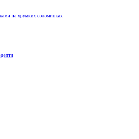
маками на хрумких соломинках
рецепти