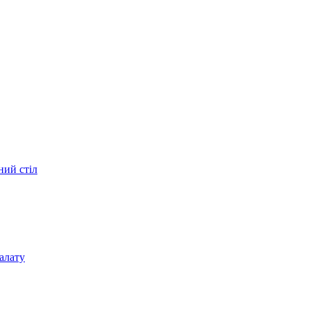
ний стіл
алату