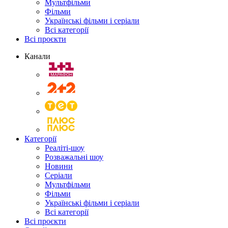
Мультфільми
Фільми
Українські фільми і серіали
Всі категорії
Всі проєкти
Канали
Категорії
Реаліті-шоу
Розважальні шоу
Новини
Серіали
Мультфільми
Фільми
Українські фільми і серіали
Всі категорії
Всі проєкти