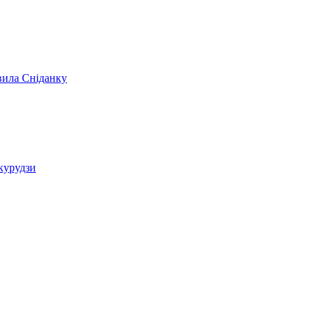
вила Сніданку
укурудзи