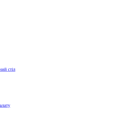
ний стіл
алату