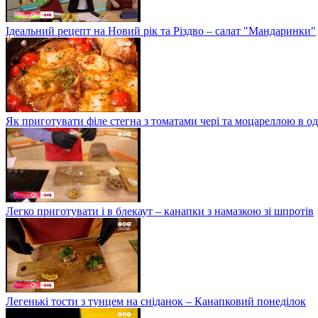
Ідеальний рецепт на Новий рік та Різдво – салат "Мандаринки"
Як приготувати філе стегна з томатами чері та моцареллою в о
Легко приготувати і в блекаут – канапки з намазкою зі шпротів
Легенькі тости з тунцем на сніданок – Канапковий понеділок