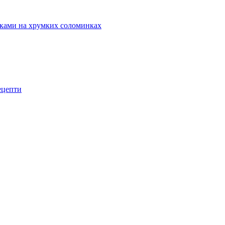
маками на хрумких соломинках
рецепти