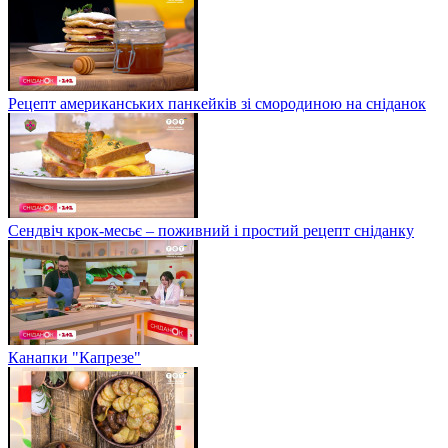
Рецепт американських панкейків зі смородиною на сніданок
Сендвіч крок-месьє – поживний і простий рецепт сніданку
Канапки "Капрезе"