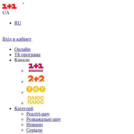
UA
RU
Вхід в кабінет
Онлайн
ТБ програма
Канали
Категорії
Реаліті-шоу
Розважальні шоу
Новини
Серіали