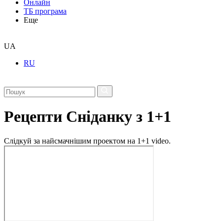
Онлайн
ТБ програма
Еще
UA
RU
Рецепти Сніданку з 1+1
Слідкуй за найсмачнішим проектом на 1+1 video.