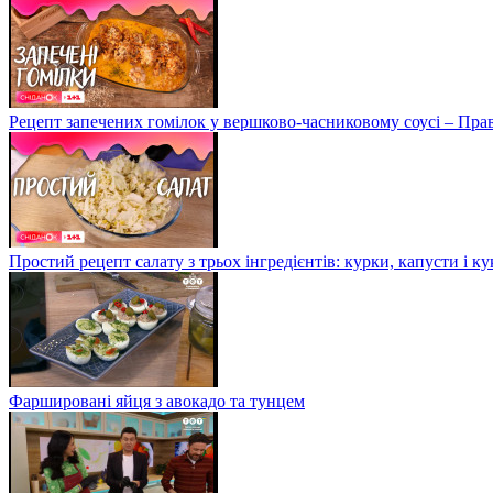
Рецепт запечених гомілок у вершково-часниковому соусі – Пра
Простий рецепт салату з трьох інгредієнтів: курки, капусти і к
Фаршировані яйця з авокадо та тунцем