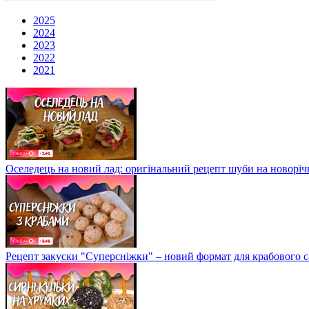
2025
2024
2023
2022
2021
Оселедець на новий лад: оригінальний рецепт шуби на новоріч
Рецепт закуски "Суперсніжки" – новий формат для крабового с