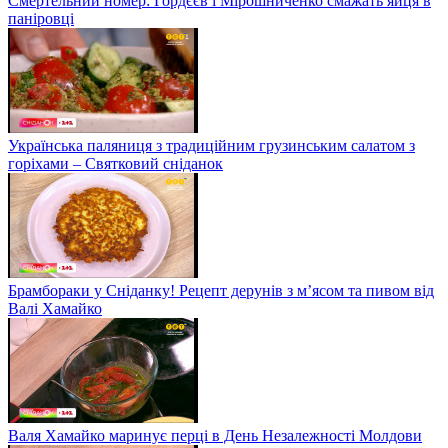
Смертельний номер: Гордєєв і Мірошниченко смажать яйця в
паніровці
Українська паляниця з традиційним грузинським салатом з
горіхами – Святковий сніданок
Брамбораки у Сніданку! Рецепт дерунів з м’ясом та пивом від
Валі Хамайко
Валя Хамайко маринує перці в День Незалежності Молдови