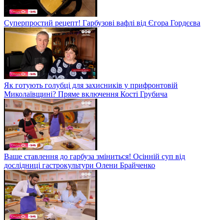
Суперпростий рецепт! Гарбузові вафлі від Єгора Гордєєва
Як готують голубці для захисників у прифронтовій
Миколаївщині? Пряме включення Кості Грубича
Ваше ставлення до гарбуза зміниться! Осінній суп від
дослідниці гастрокультури Олени Брайченко