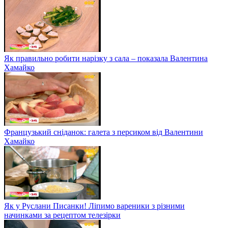
Як правильно робити нарізку з сала – показала Валентина
Хамайко
Французький сніданок: галета з персиком від Валентини
Хамайко
Як у Руслани Писанки! Ліпимо вареники з різними
начинками за рецептом телезірки