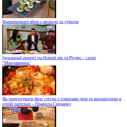
Фаршировані яйця з авокадо та тунцем
Ідеальний рецепт на Новий рік та Різдво – салат
"Мандаринки"
Як приготувати філе стегна з томатами чері та моцареллою в
одній пательні – Правила Сніданку