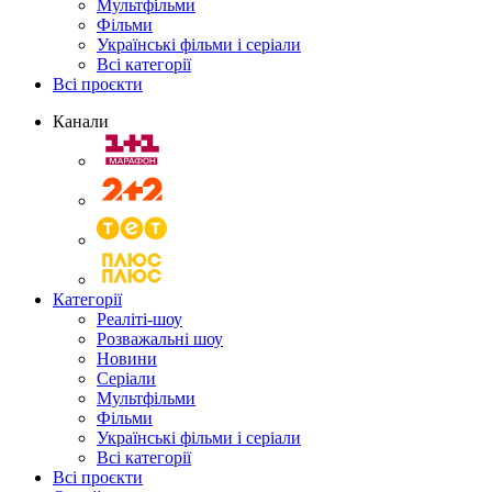
Мультфільми
Фільми
Українські фільми і серіали
Всі категорії
Всі проєкти
Канали
Категорії
Реаліті-шоу
Розважальні шоу
Новини
Серіали
Мультфільми
Фільми
Українські фільми і серіали
Всі категорії
Всі проєкти