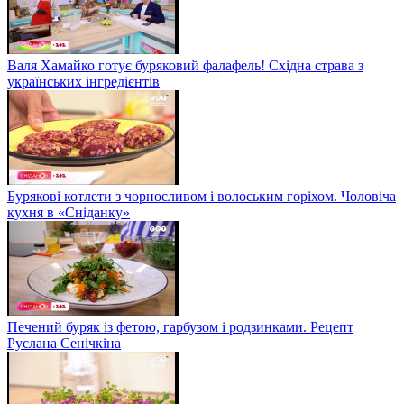
Валя Хамайко готує буряковий фалафель! Східна страва з
українських інгредієнтів
Бурякові котлети з чорносливом і волоським горіхом. Чоловіча
кухня в «Сніданку»
Печений буряк із фетою, гарбузом і родзинками. Рецепт
Руслана Сенічкіна