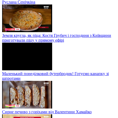
Руслана Сенічкіна
Земля кругла, як піца: Костя Грубич і господиня з Київщини
приготували піцу у прямому ефірі
Маленький понеділковий бутербродик! Готуємо канапку зі
шпротами
Сирне печиво з горіхами від Валентини Хамайко