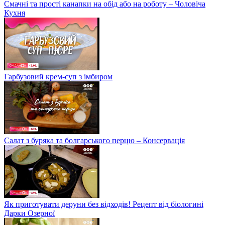
Смачні та прості канапки на обід або на роботу – Чоловіча
Кухня
Гарбузовий крем-суп з імбиром
Салат з буряка та болгарського перцю – Консервація
Як приготувати деруни без відходів! Рецепт від біологині
Дарки Озерної