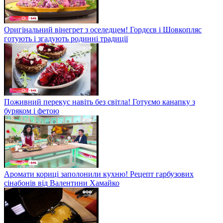
Оригінальний вінегрет з оселедцем! Гордєєв і Шовкопляс
готують і згадують родинні традиції
Поживний перекус навіть без світла! Готуємо канапку з
буряком і фетою
Аромати кориці заполонили кухню! Рецепт гарбузових
сінабонів від Валентини Хамайко