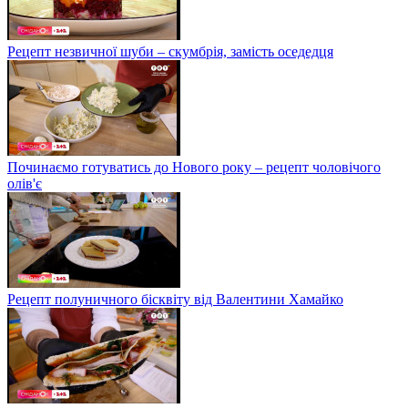
Рецепт незвичної шуби – скумбрія, замість оседедця
Починаємо готуватись до Нового року – рецепт чоловічого
олів'є
Рецепт полуничного бісквіту від Валентини Хамайко