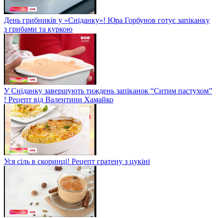
День грибників у «Сніданку»! Юра Горбунов готує запіканку
з грибами та куркою
У Сніданку завершують тиждень запіканок “Ситим пастухом”
! Рецепт від Валентини Хамайко
Уся сіль в скоринці! Рецепт гратену з цукіні