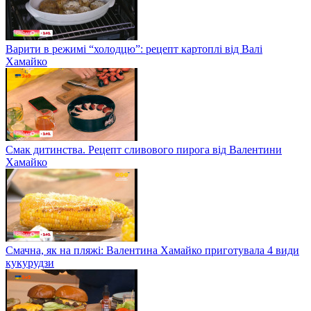
Варити в режимі “холодцю”: рецепт картоплі від Валі
Хамайко
Смак дитинства. Рецепт сливового пирога від Валентини
Хамайко
Смачна, як на пляжі: Валентина Хамайко приготувала 4 види
кукурудзи