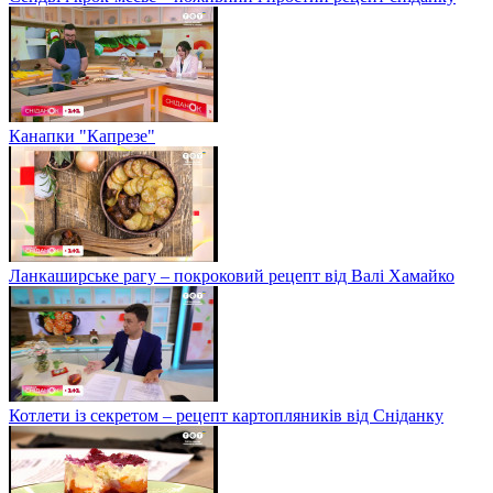
Канапки "Капрезе"
Ланкаширське рагу – покроковий рецепт від Валі Хамайко
Котлети із секретом – рецепт картопляників від Сніданку