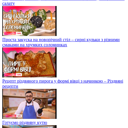
салату
Проста закуска на новорічний стіл – сирні кульки з різними
смаками на хрумких соломинках
Рецепт різдвяного пирога у формі вівці з начинкою – Різдвяні
рецепти
Готуємо різдвяну кутю