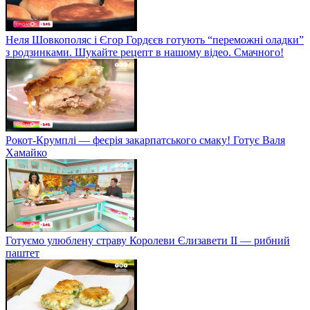
Неля Шовкополяс і Єгор Гордєєв готують “переможні оладки”
з родзинками. Шукайте рецепт в нашому відео. Смачного!
Рокот-Крумплі — феєрія закарпатського смаку! Готує Валя
Хамайко
Готуємо улюблену страву Королеви Єлизавети II — рибний
паштет