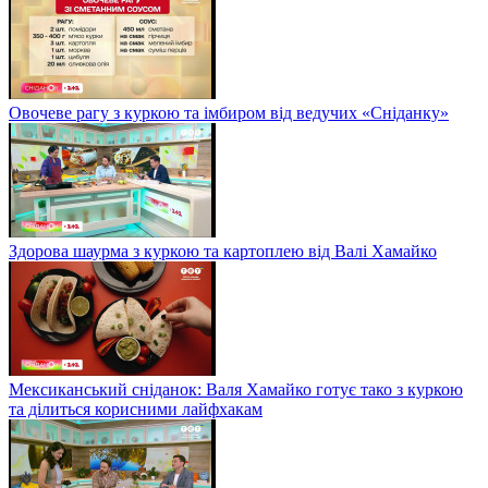
Овочеве рагу з куркою та імбиром від ведучих «Сніданку»
Здорова шаурма з куркою та картоплею від Валі Хамайко
Мексиканський сніданок: Валя Хамайко готує тако з куркою
та ділиться корисними лайфхакам