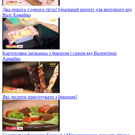
Два пирога з одного тіста! Ідеальний рецепт для вихідного від
Валі Хамайко
Картопляна запіканка з беконом і сиром від Валентини
Хамайко
Які десерти приготувати з беконом?