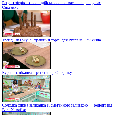
Рецепт зігріваючого індійського чаю масала від ведучих
Сніданку
Тренд ТікТоку: “Страшний торт” для Руслана Сенічкіна
Куряча запіканка – рецепт від Сніданку
Солодка сирна запіканка зі сметанною заливкою — рецепт від
Валі Хамайко