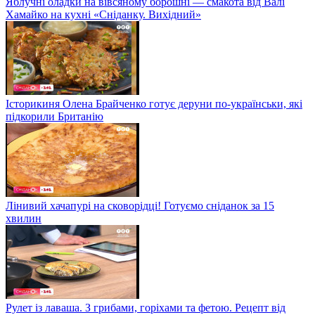
Яблучні оладки на вівсяному борошні — смакота від Валі
Хамайко на кухні «Сніданку. Вихідний»
Історикиня Олена Брайченко готує деруни по-українськи, які
підкорили Британію
Лінивий хачапурі на сковорідці! Готуємо сніданок за 15
хвилин
Рулет із лаваша. З грибами, горіхами та фетою. Рецепт від