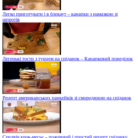
Легко приготувати і в блекаут – канапки з намазкою зі
шпротів
Легенькі тости з тунцем на сніданок – Канапковий понеділок
Рецепт американських панкейків зі смородиною на сніданок
Сендвіч крок-месьє – поживний і простий рецепт сніданку