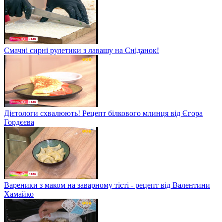
Смачні сирні рулетики з лавашу на Сніданок!
Дієтологи схвалюють! Рецепт білкового млинця від Єгора
Гордєєва
Вареники з маком на заварному тісті - рецепт від Валентини
Хамайко