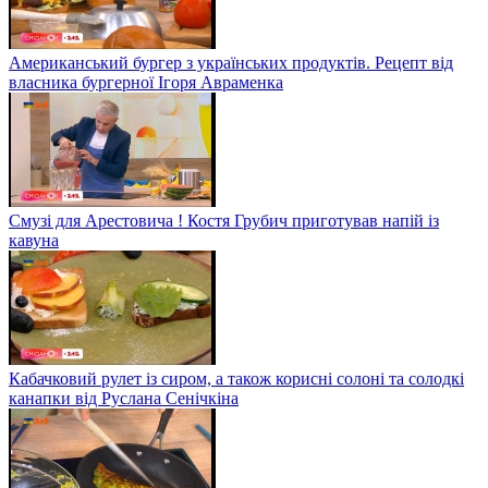
Американський бургер з українських продуктів. Рецепт від
власника бургерної Ігоря Авраменка
Смузі для Арестовича ! Костя Грубич приготував напій із
кавуна
Кабачковий рулет із сиром, а також корисні солоні та солодкі
канапки від Руслана Сенічкіна