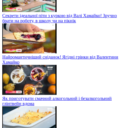
Секрети ідеальної піти з куркою від Валі Хамайко! Зручно
брати на роботу, в школу чи на пікнік
Найромантичніший сніданок! Ягідні грінки від Валентини
Хамайко
Як приготувати смачний алкогольний і безалкогольний
глінтвейн вдома