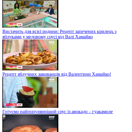
Вистачить для всієї родини: Рецепт запечених крилець з
яблуками у медовому соусі від Валі Хамайко
Рецепт яблучних завиванців від Валентини Хамайко!
Готуємо найпопулярніший соус із авокадо – гуакамоле