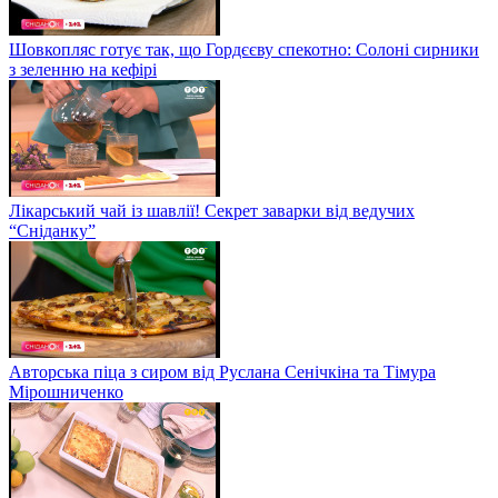
Шовкопляс готує так, що Гордєєву спекотно: Солоні сирники
з зеленню на кефірі
Лікарський чай із шавлії! Секрет заварки від ведучих
“Сніданку”
Авторська піца з сиром від Руслана Сенічкіна та Тімура
Мірошниченко