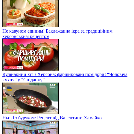
Не кавуном единим! Баклажанна ікра за традиційним
херсонським рецептом
Кулінарний хіт з Херсона: фаршировані помідори! “Чоловіча
кухня” у “Сніданку”
Ньокі з буряком: Рецепт від Валентини Хамайко