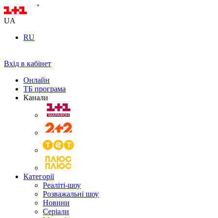
UA
RU
Вхід в кабінет
Онлайн
ТБ програма
Канали
Категорії
Реаліті-шоу
Розважальні шоу
Новини
Серіали