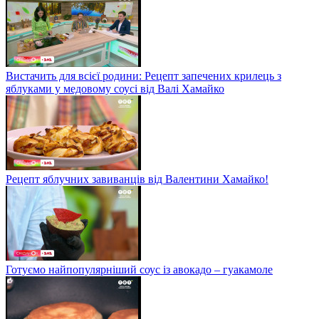
Вистачить для всієї родини: Рецепт запечених крилець з
яблуками у медовому соусі від Валі Хамайко
Рецепт яблучних завиванців від Валентини Хамайко!
Готуємо найпопулярніший соус із авокадо – гуакамоле