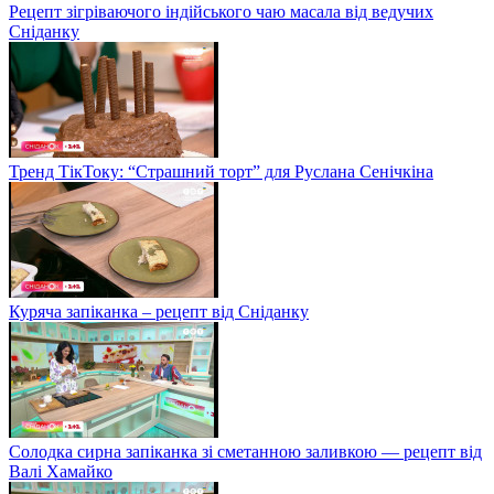
Рецепт зігріваючого індійського чаю масала від ведучих
Сніданку
Тренд ТікТоку: “Страшний торт” для Руслана Сенічкіна
Куряча запіканка – рецепт від Сніданку
Солодка сирна запіканка зі сметанною заливкою — рецепт від
Валі Хамайко