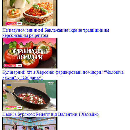
Не кавуном единим! Баклажанна ікра за традиційним
херсонським рецептом
Кулінарний хіт з Херсона: фаршировані помідори! “Чоловіча
кухня” у “Сніданку”
Ньокі з буряком: Рецепт від Валентини Хамайко