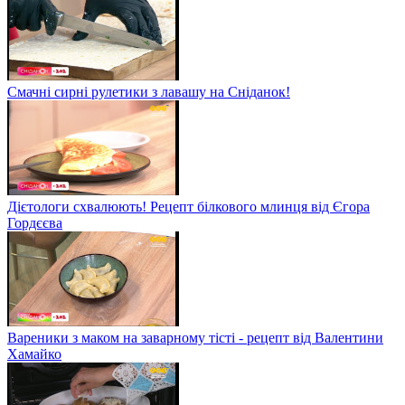
Смачні сирні рулетики з лавашу на Сніданок!
Дієтологи схвалюють! Рецепт білкового млинця від Єгора
Гордєєва
Вареники з маком на заварному тісті - рецепт від Валентини
Хамайко