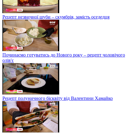
Рецепт незвичної шуби – скумбрія, замість оседедця
Починаємо готуватись до Нового року – рецепт чоловічого
олів'є
Рецепт полуничного бісквіту від Валентини Хамайко