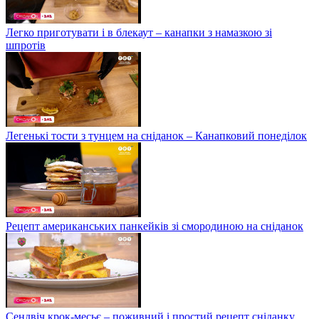
Легко приготувати і в блекаут – канапки з намазкою зі
шпротів
Легенькі тости з тунцем на сніданок – Канапковий понеділок
Рецепт американських панкейків зі смородиною на сніданок
Сендвіч крок-месьє – поживний і простий рецепт сніданку