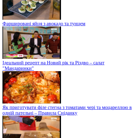
Фаршировані яйця з авокадо та тунцем
Ідеальний рецепт на Новий рік та Різдво – салат
"Мандаринки"
Як приготувати філе стегна з томатами чері та моцареллою в
одній пательні – Правила Сніданку