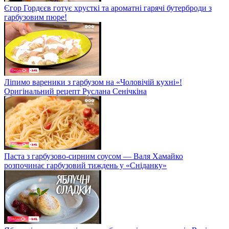
Єгор Гордєєв готує хрусткі та ароматні гарячі бутерброди з
гарбузовим пюре!
Ліпимо вареники з гарбузом на «Чоловічій кухні»!
Оригінальний рецепт Руслана Сенічкіна
Паста з гарбузово-сирним соусом — Валя Хамайко
розпочинає гарбузовий тиждень у «Сніданку»