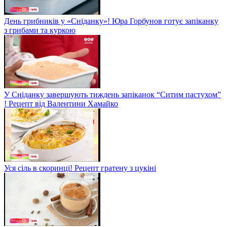
День грибників у «Сніданку»! Юра Горбунов готує запіканку
з грибами та куркою
У Сніданку завершують тиждень запіканок “Ситим пастухом”
! Рецепт від Валентини Хамайко
Уся сіль в скоринці! Рецепт гратену з цукіні