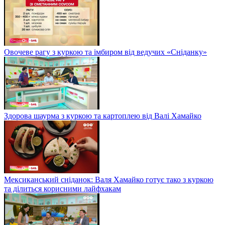
Овочеве рагу з куркою та імбиром від ведучих «Сніданку»
Здорова шаурма з куркою та картоплею від Валі Хамайко
Мексиканський сніданок: Валя Хамайко готує тако з куркою
та ділиться корисними лайфхакам