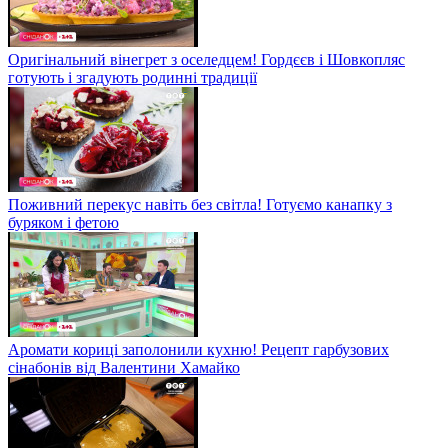
Оригінальний вінегрет з оселедцем! Гордєєв і Шовкопляс
готують і згадують родинні традиції
Поживний перекус навіть без світла! Готуємо канапку з
буряком і фетою
Аромати кориці заполонили кухню! Рецепт гарбузових
сінабонів від Валентини Хамайко