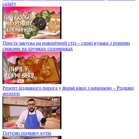
салату
Проста закуска на новорічний стіл – сирні кульки з різними
смаками на хрумких соломинках
Рецепт різдвяного пирога у формі вівці з начинкою – Різдвяні
рецепти
Готуємо різдвяну кутю