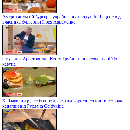
Американський бургер з українських продуктів. Рецепт від
власника бургерної Ігоря Авраменка
Смузі для Арестовича ! Костя Грубич приготував напій із
кавуна
Кабачковий рулет із сиром, а також корисні солоні та солодкі
канапки від Руслана Сенічкіна