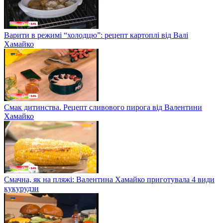
Варити в режимі “холодцю”: рецепт картоплі від Валі
Хамайко
Смак дитинства. Рецепт сливового пирога від Валентини
Хамайко
Смачна, як на пляжі: Валентина Хамайко приготувала 4 види
кукурудзи