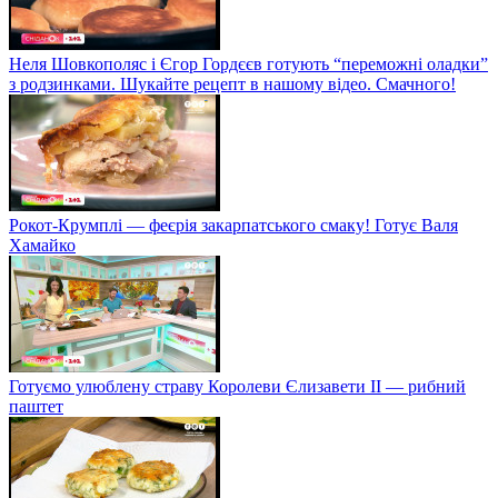
Неля Шовкополяс і Єгор Гордєєв готують “переможні оладки”
з родзинками. Шукайте рецепт в нашому відео. Смачного!
Рокот-Крумплі — феєрія закарпатського смаку! Готує Валя
Хамайко
Готуємо улюблену страву Королеви Єлизавети II — рибний
паштет