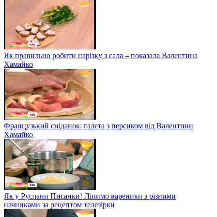
Як правильно робити нарізку з сала – показала Валентина
Хамайко
Французький сніданок: галета з персиком від Валентини
Хамайко
Як у Руслани Писанки! Ліпимо вареники з різними
начинками за рецептом телезірки