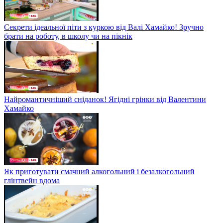
Секрети ідеальної піти з куркою від Валі Хамайко! Зручно
брати на роботу, в школу чи на пікнік
Найромантичніший сніданок! Ягідні грінки від Валентини
Хамайко
Як приготувати смачний алкогольний і безалкогольний
глінтвейн вдома