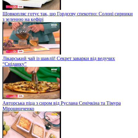
Шовкопляс готує так, що Гордєєву спекотно: Солоні сирники
з зеленню на кефірі
Лікарський чай із шавлії! Секрет заварки від ведучих
“Сніданку”
Авторська піца з сиром від Руслана Сенічкіна та Тімура
Мірошниченко