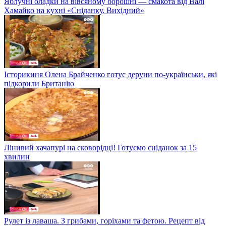
Яблучні оладки на вівсяному борошні — смакота від Валі
Хамайко на кухні «Сніданку. Вихідний»
Історикиня Олена Брайченко готує деруни по-українськи, які
підкорили Британію
Лінивий хачапурі на сковорідці! Готуємо сніданок за 15
хвилин
Рулет із лаваша. З грибами, горіхами та фетою. Рецепт від