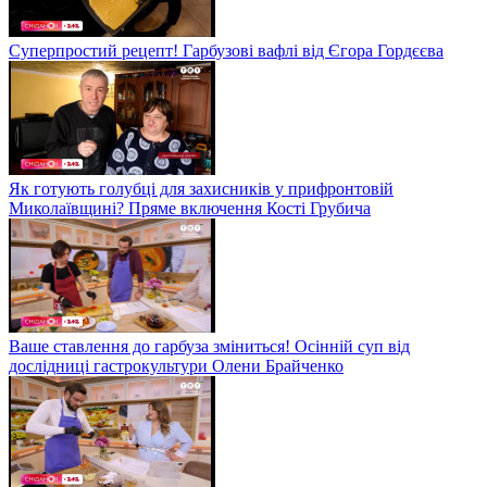
Суперпростий рецепт! Гарбузові вафлі від Єгора Гордєєва
Як готують голубці для захисників у прифронтовій
Миколаївщині? Пряме включення Кості Грубича
Ваше ставлення до гарбуза зміниться! Осінній суп від
дослідниці гастрокультури Олени Брайченко