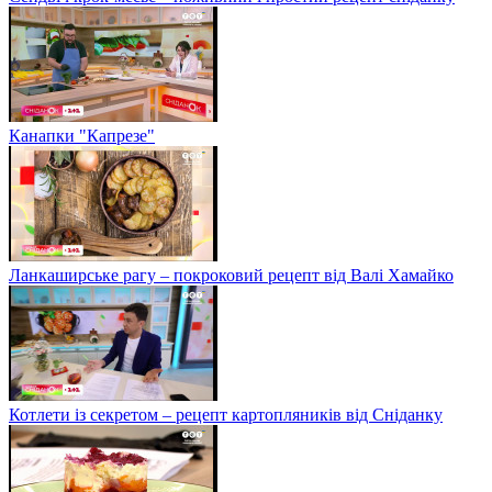
Канапки "Капрезе"
Ланкаширське рагу – покроковий рецепт від Валі Хамайко
Котлети із секретом – рецепт картопляників від Сніданку