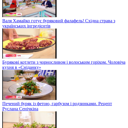
Валя Хамайко готує буряковий фалафель! Східна страва з
українських інгредієнтів
Бурякові котлети з чорносливом і волоським горіхом. Чоловіча
кухня в «Сніданку»
Печений буряк із фетою, гарбузом і родзинками. Рецепт
Руслана Сенічкіна