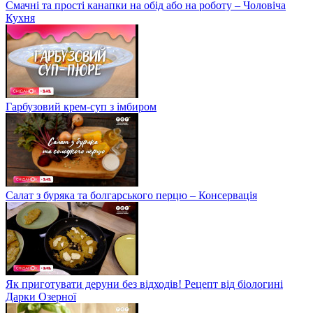
Смачні та прості канапки на обід або на роботу – Чоловіча
Кухня
Гарбузовий крем-суп з імбиром
Салат з буряка та болгарського перцю – Консервація
Як приготувати деруни без відходів! Рецепт від біологині
Дарки Озерної