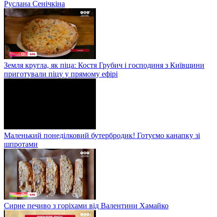
Руслана Сенічкіна
Земля кругла, як піца: Костя Грубич і господиня з Київщини
приготували піцу у прямому ефірі
Маленький понеділковий бутербродик! Готуємо канапку зі
шпротами
Сирне печиво з горіхами від Валентини Хамайко