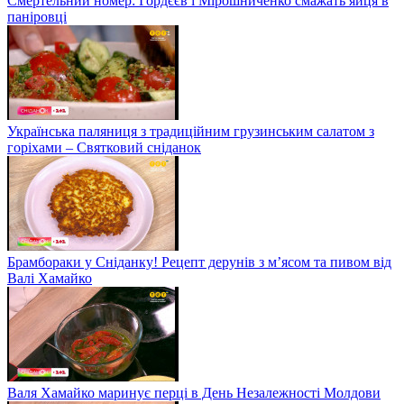
Смертельний номер: Гордєєв і Мірошниченко смажать яйця в
паніровці
Українська паляниця з традиційним грузинським салатом з
горіхами – Святковий сніданок
Брамбораки у Сніданку! Рецепт дерунів з м’ясом та пивом від
Валі Хамайко
Валя Хамайко маринує перці в День Незалежності Молдови