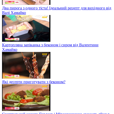
Два пирога з одного тіста! Ідеальний рецепт для вихідного від
Валі Хамайко
Картопляна запіканка з беконом і сиром від Валентини
Хамайко
Які десерти приготувати з беконом?