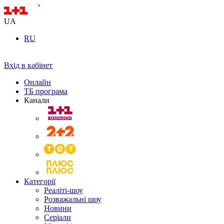
UA
RU
Вхід в кабінет
Онлайн
ТБ програма
Канали
Категорії
Реаліті-шоу
Розважальні шоу
Новини
Серіали