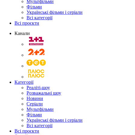
Мультфільми
Фільми
Українські фільми і серіали
Всі категорії
Всі проєкти
Канали
Категорії
Реаліті-шоу
Розважальні шоу
Новини
Серіали
Мультфільми
Фільми
Українські фільми і серіали
Всі категорії
Всі проєкти