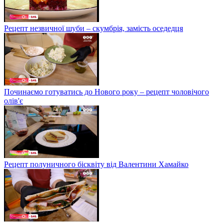
Рецепт незвичної шуби – скумбрія, замість оседедця
Починаємо готуватись до Нового року – рецепт чоловічого
олів'є
Рецепт полуничного бісквіту від Валентини Хамайко