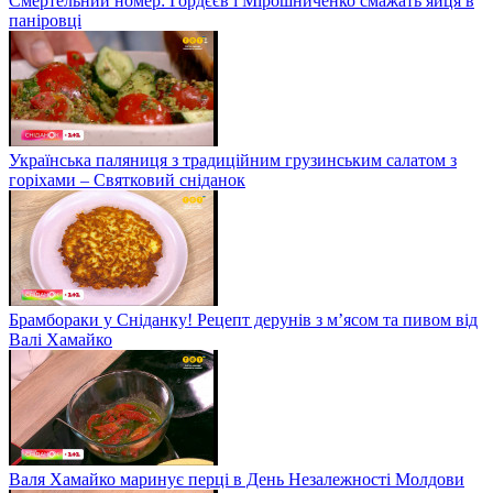
Смертельний номер: Гордєєв і Мірошниченко смажать яйця в
паніровці
Українська паляниця з традиційним грузинським салатом з
горіхами – Святковий сніданок
Брамбораки у Сніданку! Рецепт дерунів з м’ясом та пивом від
Валі Хамайко
Валя Хамайко маринує перці в День Незалежності Молдови