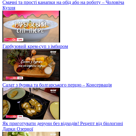
Смачні та прості канапки на обід або на роботу – Чоловіча
Кухня
Гарбузовий крем-суп з імбиром
Салат з буряка та болгарського перцю – Консервація
Як приготувати деруни без відходів! Рецепт від біологині
Дарки Озерної