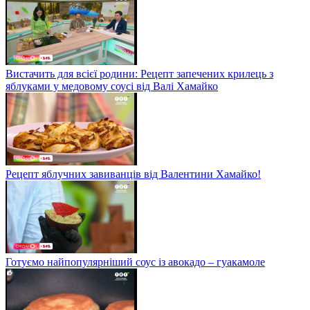
Вистачить для всієї родини: Рецепт запечених крилець з
яблуками у медовому соусі від Валі Хамайко
Рецепт яблучних завиванців від Валентини Хамайко!
Готуємо найпопулярніший соус із авокадо – гуакамоле