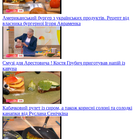
Американський бургер з українських продуктів. Рецепт від
власника бургерної Ігоря Авраменка
Смузі для Арестовича ! Костя Грубич приготував напій із
кавуна
Кабачковий рулет із сиром, а також корисні солоні та солодкі
канапки від Руслана Сенічкіна