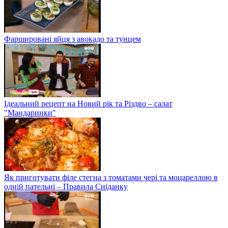
Фаршировані яйця з авокадо та тунцем
Ідеальний рецепт на Новий рік та Різдво – салат
"Мандаринки"
Як приготувати філе стегна з томатами чері та моцареллою в
одній пательні – Правила Сніданку