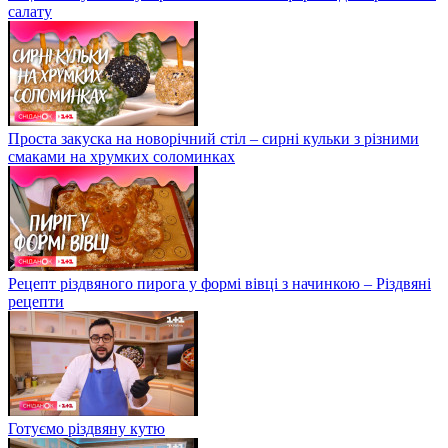
салату
Проста закуска на новорічний стіл – сирні кульки з різними
смаками на хрумких соломинках
Рецепт різдвяного пирога у формі вівці з начинкою – Різдвяні
рецепти
Готуємо різдвяну кутю