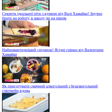
Секрети ідеальної піти з куркою від Валі Хамайко! Зручно
брати на роботу, в школу чи на пікнік
Найромантичніший сніданок! Ягідні грінки від Валентини
Хамайко
Як приготувати смачний алкогольний і безалкогольний
глінтвейн вдома