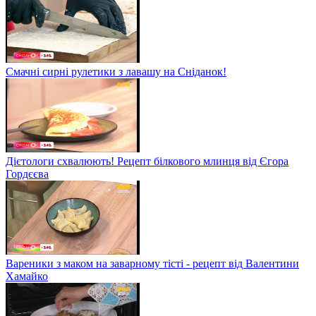
Смачні сирні рулетики з лавашу на Сніданок!
Дієтологи схвалюють! Рецепт білкового млинця від Єгора
Гордєєва
Вареники з маком на заварному тісті - рецепт від Валентини
Хамайко