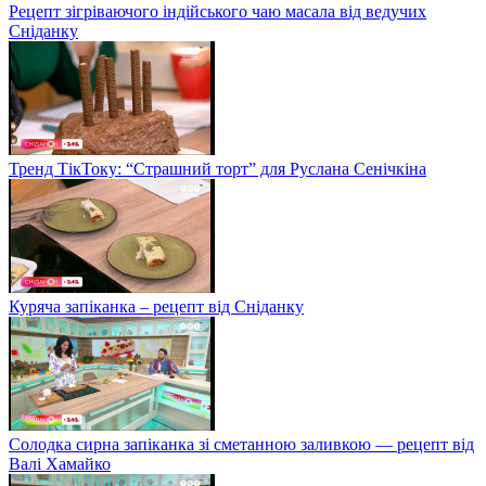
Рецепт зігріваючого індійського чаю масала від ведучих
Сніданку
Тренд ТікТоку: “Страшний торт” для Руслана Сенічкіна
Куряча запіканка – рецепт від Сніданку
Солодка сирна запіканка зі сметанною заливкою — рецепт від
Валі Хамайко