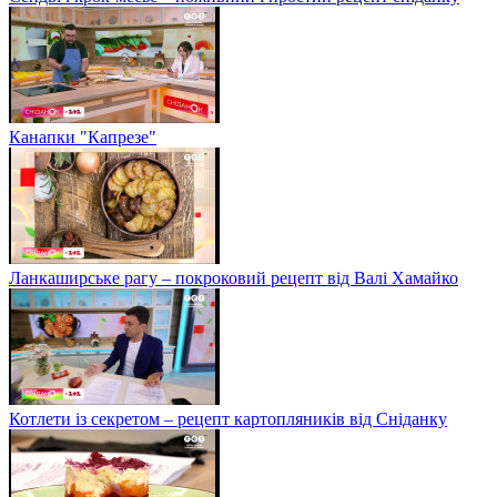
Канапки "Капрезе"
Ланкаширське рагу – покроковий рецепт від Валі Хамайко
Котлети із секретом – рецепт картопляників від Сніданку