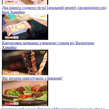
Два пирога з одного тіста! Ідеальний рецепт для вихідного від
Валі Хамайко
Картопляна запіканка з беконом і сиром від Валентини
Хамайко
Які десерти приготувати з беконом?