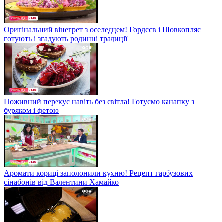
Оригінальний вінегрет з оселедцем! Гордєєв і Шовкопляс
готують і згадують родинні традиції
Поживний перекус навіть без світла! Готуємо канапку з
буряком і фетою
Аромати кориці заполонили кухню! Рецепт гарбузових
сінабонів від Валентини Хамайко