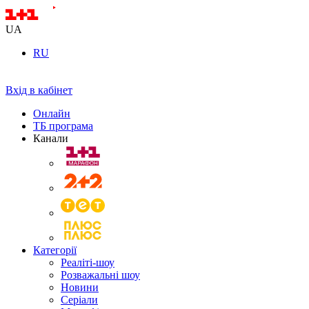
UA
RU
Вхід в кабінет
Онлайн
ТБ програма
Канали
Категорії
Реаліті-шоу
Розважальні шоу
Новини
Серіали