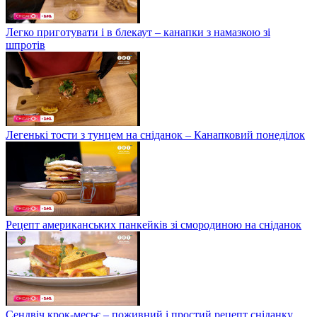
Легко приготувати і в блекаут – канапки з намазкою зі
шпротів
Легенькі тости з тунцем на сніданок – Канапковий понеділок
Рецепт американських панкейків зі смородиною на сніданок
Сендвіч крок-месьє – поживний і простий рецепт сніданку