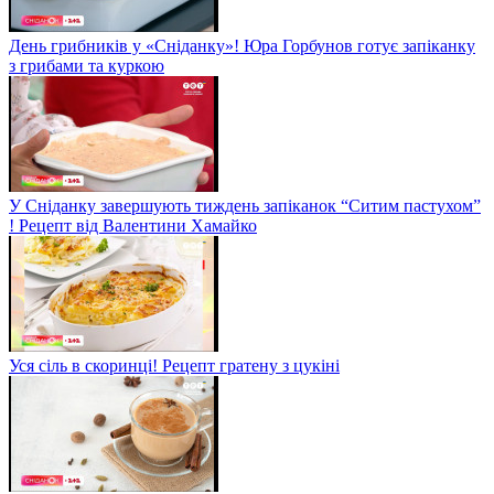
День грибників у «Сніданку»! Юра Горбунов готує запіканку
з грибами та куркою
У Сніданку завершують тиждень запіканок “Ситим пастухом”
! Рецепт від Валентини Хамайко
Уся сіль в скоринці! Рецепт гратену з цукіні