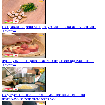
Як правильно робити нарізку з сала – показала Валентина
Хамайко
Французький сніданок: галета з персиком від Валентини
Хамайко
Як у Руслани Писанки! Ліпимо вареники з різними
начинками за рецептом телезірки