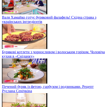
Валя Хамайко готує буряковий фалафель! Східна страва з
українських інгредієнтів
Бурякові котлети з чорносливом і волоським горіхом. Чоловіча
кухня в «Сніданку»
Печений буряк із фетою, гарбузом і родзинками. Рецепт
Руслана Сенічкіна