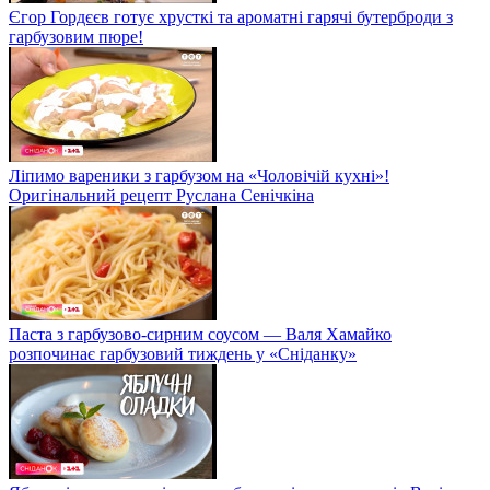
Єгор Гордєєв готує хрусткі та ароматні гарячі бутерброди з
гарбузовим пюре!
Ліпимо вареники з гарбузом на «Чоловічій кухні»!
Оригінальний рецепт Руслана Сенічкіна
Паста з гарбузово-сирним соусом — Валя Хамайко
розпочинає гарбузовий тиждень у «Сніданку»