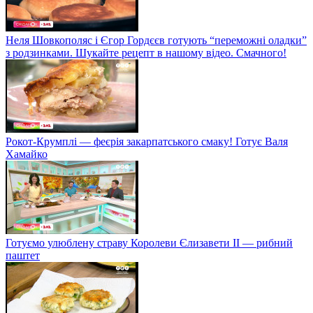
Неля Шовкополяс і Єгор Гордєєв готують “переможні оладки”
з родзинками. Шукайте рецепт в нашому відео. Смачного!
Рокот-Крумплі — феєрія закарпатського смаку! Готує Валя
Хамайко
Готуємо улюблену страву Королеви Єлизавети II — рибний
паштет