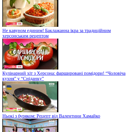
Не кавуном единим! Баклажанна ікра за традиційним
херсонським рецептом
Кулінарний хіт з Херсона: фаршировані помідори! “Чоловіча
кухня” у “Сніданку”
Ньокі з буряком: Рецепт від Валентини Хамайко