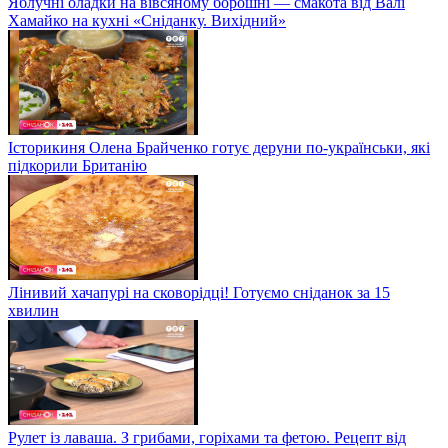
Яблучні оладки на вівсяному борошні — смакота від Валі
Хамайко на кухні «Сніданку. Вихідний»
Історикиня Олена Брайченко готує деруни по-українськи, які
підкорили Британію
Лінивий хачапурі на сковорідці! Готуємо сніданок за 15
хвилин
Рулет із лаваша. З грибами, горіхами та фетою. Рецепт від