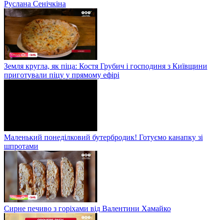
Руслана Сенічкіна
Земля кругла, як піца: Костя Грубич і господиня з Київщини
приготували піцу у прямому ефірі
Маленький понеділковий бутербродик! Готуємо канапку зі
шпротами
Сирне печиво з горіхами від Валентини Хамайко