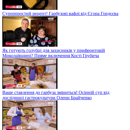
Суперпростий рецепт! Гарбузові вафлі від Єгора Гордєєва
Як готують голубці для захисників у прифронтовій
Миколаївщині? Пряме включення Кості Грубича
Ваше ставлення до гарбуза зміниться! Осінній суп від
дослідниці гастрокультури Олени Брайченко