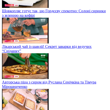
Шовкопляс готує так, що Гордєєву спекотно: Солоні сирники
з зеленню на кефірі
Лікарський чай із шавлії! Секрет заварки від ведучих
“Сніданку”
Авторська піца з сиром від Руслана Сенічкіна та Тімура
Мірошниченко