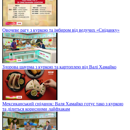
Овочеве рагу з куркою та імбиром від ведучих «Сніданку»
Здорова шаурма з куркою та картоплею від Валі Хамайко
Мексиканський сніданок: Валя Хамайко готує тако з куркою
та ділиться корисними лайфхакам