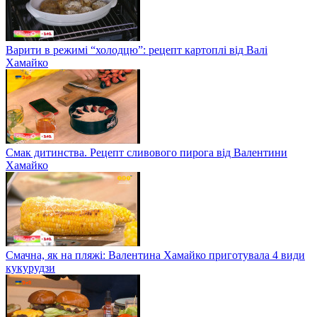
Варити в режимі “холодцю”: рецепт картоплі від Валі
Хамайко
Смак дитинства. Рецепт сливового пирога від Валентини
Хамайко
Смачна, як на пляжі: Валентина Хамайко приготувала 4 види
кукурудзи