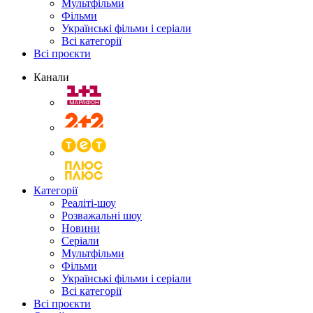
Мультфільми
Фільми
Українські фільми і серіали
Всі категорії
Всі проєкти
Канали
Категорії
Реаліті-шоу
Розважальні шоу
Новини
Серіали
Мультфільми
Фільми
Українські фільми і серіали
Всі категорії
Всі проєкти