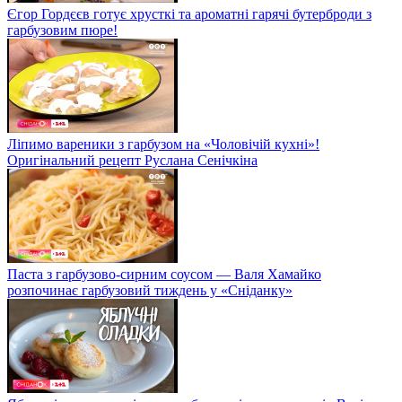
Єгор Гордєєв готує хрусткі та ароматні гарячі бутерброди з
гарбузовим пюре!
Ліпимо вареники з гарбузом на «Чоловічій кухні»!
Оригінальний рецепт Руслана Сенічкіна
Паста з гарбузово-сирним соусом — Валя Хамайко
розпочинає гарбузовий тиждень у «Сніданку»