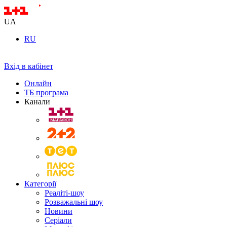
UA
RU
Вхід в кабінет
Онлайн
ТБ програма
Канали
Категорії
Реаліті-шоу
Розважальні шоу
Новини
Серіали