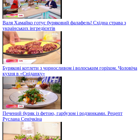
Валя Хамайко готує буряковий фалафель! Східна страва з
українських інгредієнтів
Бурякові котлети з чорносливом і волоським горіхом. Чоловіча
кухня в «Сніданку»
Печений буряк із фетою, гарбузом і родзинками. Рецепт
Руслана Сенічкіна