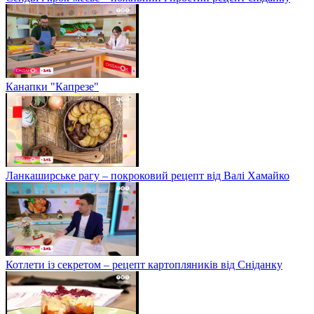
Канапки "Капрезе"
Ланкаширське рагу – покроковий рецепт від Валі Хамайко
Котлети із секретом – рецепт картопляників від Сніданку