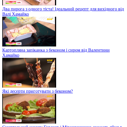
Два пирога з одного тіста! Ідеальний рецепт для вихідного від
Валі Хамайко
Картопляна запіканка з беконом і сиром від Валентини
Хамайко
Які десерти приготувати з беконом?