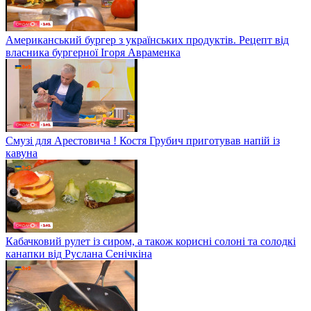
Американський бургер з українських продуктів. Рецепт від
власника бургерної Ігоря Авраменка
Смузі для Арестовича ! Костя Грубич приготував напій із
кавуна
Кабачковий рулет із сиром, а також корисні солоні та солодкі
канапки від Руслана Сенічкіна