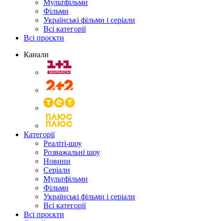
Мультфільми
Фільми
Українські фільми і серіали
Всі категорії
Всі проєкти
Канали
Категорії
Реаліті-шоу
Розважальні шоу
Новини
Серіали
Мультфільми
Фільми
Українські фільми і серіали
Всі категорії
Всі проєкти