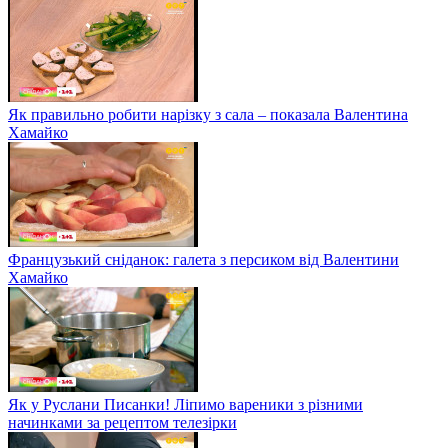
Як правильно робити нарізку з сала – показала Валентина
Хамайко
Французький сніданок: галета з персиком від Валентини
Хамайко
Як у Руслани Писанки! Ліпимо вареники з різними
начинками за рецептом телезірки