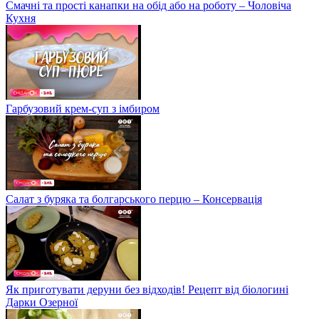
Смачні та прості канапки на обід або на роботу – Чоловіча
Кухня
Гарбузовий крем-суп з імбиром
Салат з буряка та болгарського перцю – Консервація
Як приготувати деруни без відходів! Рецепт від біологині
Дарки Озерної