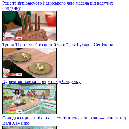
Рецепт зігріваючого індійського чаю масала від ведучих
Сніданку
Тренд ТікТоку: “Страшний торт” для Руслана Сенічкіна
Куряча запіканка – рецепт від Сніданку
Солодка сирна запіканка зі сметанною заливкою — рецепт від
Валі Хамайко