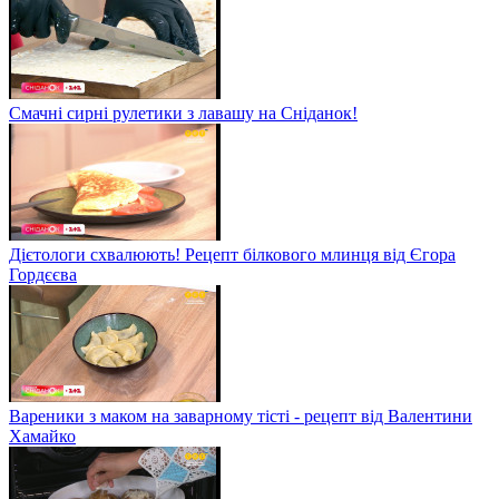
Смачні сирні рулетики з лавашу на Сніданок!
Дієтологи схвалюють! Рецепт білкового млинця від Єгора
Гордєєва
Вареники з маком на заварному тісті - рецепт від Валентини
Хамайко