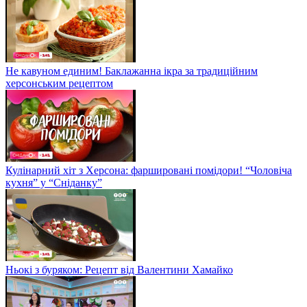
Не кавуном единим! Баклажанна ікра за традиційним
херсонським рецептом
Кулінарний хіт з Херсона: фаршировані помідори! “Чоловіча
кухня” у “Сніданку”
Ньокі з буряком: Рецепт від Валентини Хамайко