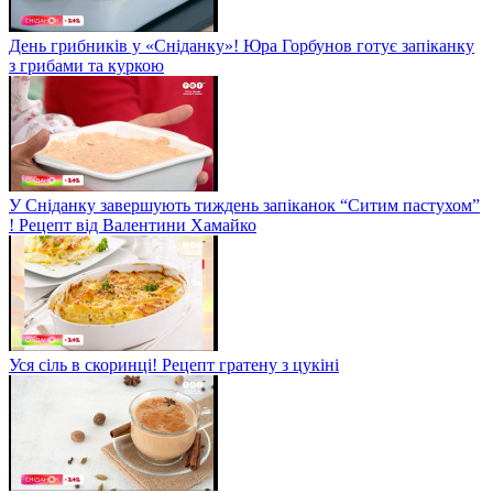
День грибників у «Сніданку»! Юра Горбунов готує запіканку
з грибами та куркою
У Сніданку завершують тиждень запіканок “Ситим пастухом”
! Рецепт від Валентини Хамайко
Уся сіль в скоринці! Рецепт гратену з цукіні