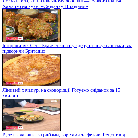
Яблучні оладки на вівсяному борошні — смакота від Валі
Хамайко на кухні «Сніданку. Вихідний»
Історикиня Олена Брайченко готує деруни по-українськи, які
підкорили Британію
Лінивий хачапурі на сковорідці! Готуємо сніданок за 15
хвилин
Рулет із лаваша. З грибами, горіхами та фетою. Рецепт від