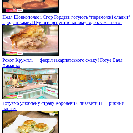
Неля Шовкополяс і Єгор Гордєєв готують “переможні оладки”
з родзинками. Шукайте рецепт в нашому відео. Смачного!
Рокот-Крумплі — феєрія закарпатського смаку! Готує Валя
Хамайко
Готуємо улюблену страву Королеви Єлизавети II — рибний
паштет