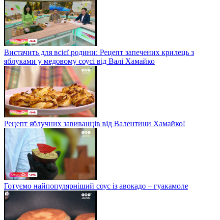
Вистачить для всієї родини: Рецепт запечених крилець з
яблуками у медовому соусі від Валі Хамайко
Рецепт яблучних завиванців від Валентини Хамайко!
Готуємо найпопулярніший соус із авокадо – гуакамоле