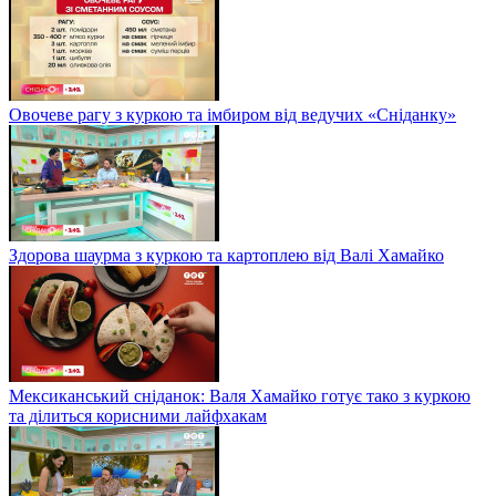
Овочеве рагу з куркою та імбиром від ведучих «Сніданку»
Здорова шаурма з куркою та картоплею від Валі Хамайко
Мексиканський сніданок: Валя Хамайко готує тако з куркою
та ділиться корисними лайфхакам