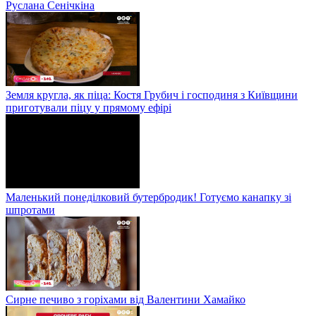
Руслана Сенічкіна
Земля кругла, як піца: Костя Грубич і господиня з Київщини
приготували піцу у прямому ефірі
Маленький понеділковий бутербродик! Готуємо канапку зі
шпротами
Сирне печиво з горіхами від Валентини Хамайко