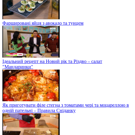
Фаршировані яйця з авокадо та тунцем
Ідеальний рецепт на Новий рік та Різдво – салат
"Мандаринки"
Як приготувати філе стегна з томатами чері та моцареллою в
одній пательні – Правила Сніданку