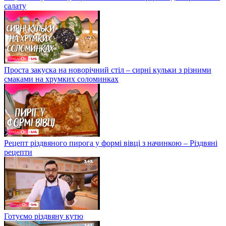
салату
Проста закуска на новорічний стіл – сирні кульки з різними
смаками на хрумких соломинках
Рецепт різдвяного пирога у формі вівці з начинкою – Різдвяні
рецепти
Готуємо різдвяну кутю