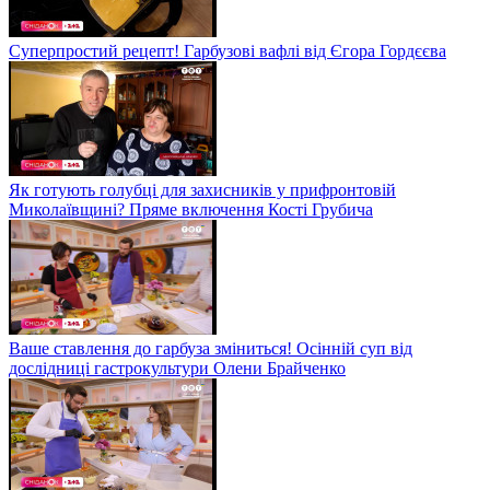
Суперпростий рецепт! Гарбузові вафлі від Єгора Гордєєва
Як готують голубці для захисників у прифронтовій
Миколаївщині? Пряме включення Кості Грубича
Ваше ставлення до гарбуза зміниться! Осінній суп від
дослідниці гастрокультури Олени Брайченко