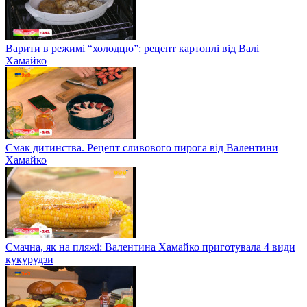
Варити в режимі “холодцю”: рецепт картоплі від Валі
Хамайко
Смак дитинства. Рецепт сливового пирога від Валентини
Хамайко
Смачна, як на пляжі: Валентина Хамайко приготувала 4 види
кукурудзи