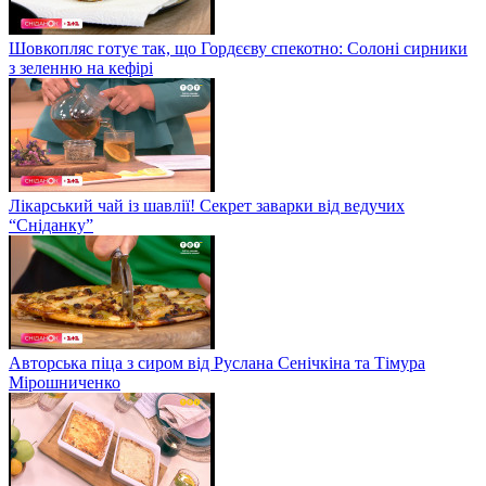
Шовкопляс готує так, що Гордєєву спекотно: Солоні сирники
з зеленню на кефірі
Лікарський чай із шавлії! Секрет заварки від ведучих
“Сніданку”
Авторська піца з сиром від Руслана Сенічкіна та Тімура
Мірошниченко