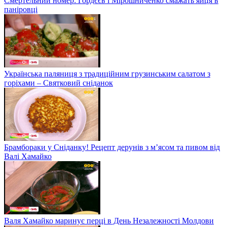
Смертельний номер: Гордєєв і Мірошниченко смажать яйця в
паніровці
Українська паляниця з традиційним грузинським салатом з
горіхами – Святковий сніданок
Брамбораки у Сніданку! Рецепт дерунів з м’ясом та пивом від
Валі Хамайко
Валя Хамайко маринує перці в День Незалежності Молдови