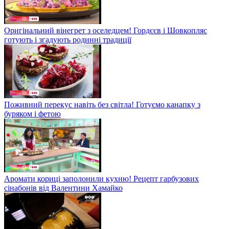
Оригінальний вінегрет з оселедцем! Гордєєв і Шовкопляс
готують і згадують родинні традиції
Поживний перекус навіть без світла! Готуємо канапку з
буряком і фетою
Аромати кориці заполонили кухню! Рецепт гарбузових
сінабонів від Валентини Хамайко