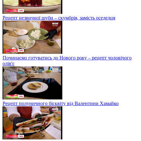
Рецепт незвичної шуби – скумбрія, замість оседедця
Починаємо готуватись до Нового року – рецепт чоловічого
олів'є
Рецепт полуничного бісквіту від Валентини Хамайко