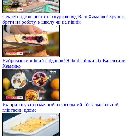
Секрети ідеальної піти з куркою від Валі Хамайко! Зручно
брати на роботу, в школу чи на пікнік
Найромантичніший сніданок! Ягідні грінки від Валентини
Хамайко
Як приготувати смачний алкогольний і безалкогольний
глінтвейн вдома